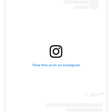
רשיון להקרנה פומבית לבית עסק
הצטרפות לחבילת הערוצים
לוח דרושים – ג'ובנט
תגיות
המגזין
View this post on Instagram