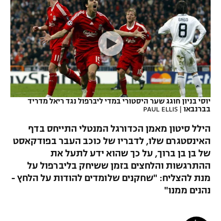
כדורסל נשים
נבחרת ישראל
יורוליג
ליגה ספרדית
טניס
VOD
מכבי תל אביב
מכבי חיפה
יורוקאפ
ליגה איטלקית
כדוריד
הפועל חולון
בית"ר ירושלים
רץ ברשת
ליגה צרפתית
כדורעף
הפועל ירושלים
מכבי תל אביב
ליגה הולנדית
שחייה
תוצאות
יוסי בניון חוגג שער היסטורי במדי ליברפול נגד ריאל מדריד
דני אבדיה
הפועל תל אביב
בברנבאו
|
PAUL ELLIS
ליגה טורקית
ג'ודו
הילל סיטון מאמן הכדורגל המנטלי התייחס בדף
הפועל חיפה
לוח שידורים
האינסטגרם שלו, לדבריו של כוכב העבר בפודקאסט
ליגה סינית
אגרוף
של בן בן ברוך, על כך שהוא ידע לתעל את
הפועל באר שבע
ליגה ברזילאית
ההתרגשות והלחצים בזמן ששיחק בליברפול על
ברחבה
ספורט אולימפי
מנת להצליח: "שחקנים שלומדים להודות על הלחץ -
מכבי נתניה
ליגות נוספות
נהנים ממנו"
UFC
"מעל הליגה" – פודקאסט
בני יהודה
היאבקות WWE