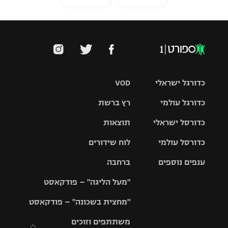
כדורגל ישראלי
VOD
כדורגל עולמי
רץ ברשת
ליגת העל
כדורסל ישראלי
תוצאות
ליגת
ליגה לאומית
האלופות
כדורסל עולמי
לוח שידורים
ליגת ווינר
סל
גביע הטוטו
ענפים נוספים
ברחבה
ליגה
NBA
אירופית
"מעל הליגה" – פודקאסט
ליגה לאומית
ליגיונרים
טניס
יורוליג
ליגה אנגלית
"מחצית בשכונה" – פודקאסט
כדורסל נשים
גביע המדינה
כדוריד
יורוקאפ
ליגה גרמנית
משתתפים וזוכים