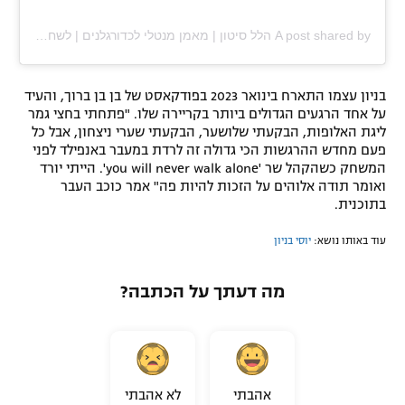
A post shared by הלל סיטון | מאמן מנטלי לכדורגלנים | לשחק עם ביטחון | להנות מהלחץ (@hilel_siton)
בניון עצמו התארח בינואר 2023 בפודקאסט של בן בן ברוך, והעיד
על אחד הרגעים הגדולים ביותר בקריירה שלו. "פתחתי בחצי גמר
ליגת האלופות, הבקעתי שלושער, הבקעתי שערי ניצחון, אבל כל
פעם מחדש ההרגשות הכי גדולה זה לרדת במעבר באנפילד לפני
המשחק כשהקהל שר 'you will never walk alone'. הייתי יורד
ואומר תודה אלוהים על הזכות להיות פה" אמר כוכב העבר
בתוכנית.
עוד באותו נושא:
יוסי בניון
מה דעתך על הכתבה?
אהבתי
לא אהבתי