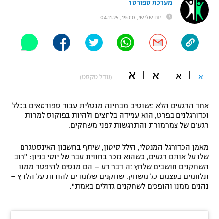
מערכת ספורט 1
"מחצית בשכונה" – פודקאסט
יום שלישי, 19:00, 04.11.25
אופניים
ספורט מוטורי
משתתפים וזוכים בפרסים
כדורמים
א
א
תקנון משתתפים וזוכים בפרסים
א
א
(גודל טקסט)
טניס
פוטבול אמריקאי NFL
תקנון עבור פעילות אלקטרה
אחד הרגעים הלא פשוטים מבחינה מנטלית עבור ספורטאים בכלל
גיימינג E-Sports
בייסבול MLB
וכדורגלנים בפרט, הוא עמידה בלחצים ולהיות בפוקוס למרות
תקנון עבור פעילות ספורט 1 – "מרלן"
רגעים של צמרמורת והתרגשות לפני משחקים.
ספורט אתגרי ואקסטרים
תנאי שימוש
מאמן הכדורגל המנטלי, הילל סיטון, שיתף בחשבון האינסטגרם
שלו על אותם רגעים, כשהוא נזכר בחווית עבר של יוסי בניון: "רוב
אומנויות לחימה
השחקנים חושבים שלחץ זה דבר רע – הם מנסים להיפטר ממנו
ונלחמים בעצמם כל משחק. שחקנים שלומדים להודות על הלחץ –
מדיניות פרטיות
גיימינג E-Sports
נהנים ממנו והופכים לשחקנים גדולים באמת".
תקנון פעילות ספורט 1