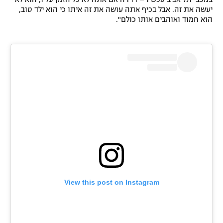
יעשה את זה. אבל בכיף אתה עושה את זה איתו כי הוא ילד טוב,
רשיון להקרנה פומבית לבית עסק
הוא חמוד ואוהבים אותו כולם".
הצטרפות לחבילת הערוצים
לוח דרושים – ג'ובנט
תגיות
המגזין
View this post on Instagram