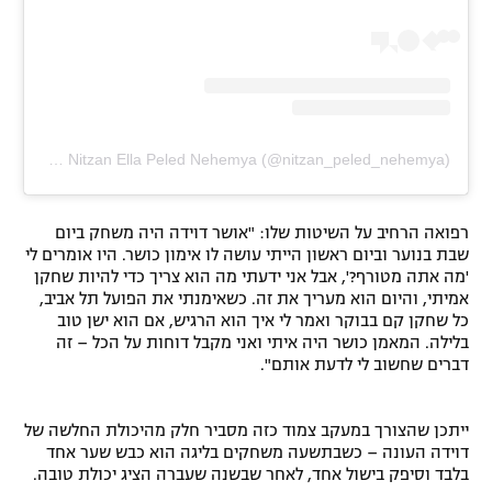
A post shared by Nitzan Ella Peled Nehemya (@nitzan_peled_nehemya)
רפואה הרחיב על השיטות שלו: "אושר דוידה היה משחק ביום
שבת בנוער וביום ראשון הייתי עושה לו אימון כושר. היו אומרים לי
'מה אתה מטורף?', אבל אני ידעתי מה הוא צריך כדי להיות שחקן
אמיתי, והיום הוא מעריך את זה. כשאימנתי את הפועל תל אביב,
כל שחקן קם בבוקר ואמר לי איך הוא הרגיש, אם הוא ישן טוב
בלילה. המאמן כושר היה איתי ואני מקבל דוחות על הכל – זה
דברים שחשוב לי לדעת אותם".
ייתכן שהצורך במעקב צמוד כזה מסביר חלק מהיכולת החלשה של
דוידה העונה – כשבתשעה משחקים בליגה הוא כבש שער אחד
בלבד וסיפק בישול אחד, לאחר שבשנה שעברה הציג יכולת טובה.