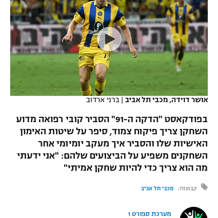
כדורסל נשים
נבחרת ישראל
יורוליג
ליגה ספרדית
טניס
VOD
מכבי תל אביב
מכבי חיפה
יורוקאפ
ליגה איטלקית
כדוריד
הפועל חולון
בית"ר ירושלים
רץ ברשת
ליגה צרפתית
כדורעף
הפועל ירושלים
מכבי תל אביב
ליגה הולנדית
שחייה
תוצאות
אושר דוידה, מכבי תל אביב
|
ברני ארדוב
דני אבדיה
הפועל תל אביב
ליגה טורקית
בפודקאסט "הדקה ה-91" הסביר קובי רפואה מדוע
ג'ודו
הפועל חיפה
השחקן צריך פיקוח צמוד, סיפר על שיטות האימון
לוח שידורים
ליגה סינית
האישיות שלו והסביר איך מעקב יומיומי אחר
אגרוף
הפועל באר שבע
השחקנים משפיע על הביצועים שלהם: "אני ידעתי
ליגה ברזילאית
ברחבה
מה הוא צריך כדי להיות שחקן אמיתי"
ספורט אולימפי
מכבי נתניה
ליגות נוספות
קבוצות:
מכבי תל אביב
UFC
"מעל הליגה" – פודקאסט
בני יהודה
מערכת ספורט 1
היאבקות WWE