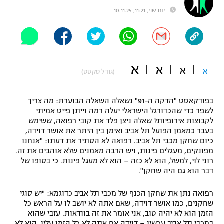
יום שני, 11:21, 10.11.25
"מחצית בשכונה" – פודקאסט
אופניים
ספורט מוטורי
משתתפים וזוכים בפרסים
א
א
כדורמים
א
א
(גודל טקסט)
תקנון משתתפים וזוכים בפרסים
טניס
פוטבול אמריקאי NFL
תקנון עבור פעילות אלקטרה
בפודקאסט "הדקה ה-91" נשאלה השאלה הבוערת: מה צריך
לשפר כדי שהכדורגל הישראלי יעלה רמה וייתן פייט אמיתי
גיימינג E-Sports
בייסבול MLB
לקבוצות אירופיות? שאלה ניצן פלד את קובי רפואה, ששימש
תקנון עבור פעילות ספורט 1 – "מרלן"
בעבר כמאמן הפועל תל אביב ואימן בין היתר את אושר דוידה,
ספורט אתגרי ואקסטרים
כיום שחקן מכבי תל אביב. רפואה לא הסתיר את דעתו: "אנחנו
תנאי שימוש
מפונקים, מעגלים פינות, ויש הרבה מאמנים שלא אוהבים את זה.
רוני לוי, למשל, הוא לא כזה – הוא לא מעגל פינות. כי בסופו של
אומנויות לחימה
דבר הוא גם היה שחקן".
מדיניות פרטיות
גיימינג E-Sports
רפואה נתן את שחקן הכנף של מכבי תל אביב כדוגמא: "יש סוגי
שחקנים, כמו אושר דוידה, שאם אתה לא יושב לו על הראש כל
תקנון פעילות ספורט 1
הזמן הוא לא יהיה טוב, אני אומר את זה בוודאות. עזבי שהוא
במכבי תל אביב עכשיו – דוידה אם אתה לא כל הזמן עליו, הוא לא