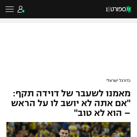
כדורגל ישראלי
ליגת העל
כדורגל עולמי
כדורגל ישראלי
ליגה לאומית
מאמנו לשעבר של דוידה תקף:
ליגת האלופות
כדורסל ישראלי
גביע הטוטו
"אם אתה לא יושב לו על הראש
ליגה אירופית
– הוא לא טוב"
ליגת ווינר סל
ליגיונרים
כדורסל עולמי
ליגה אנגלית
ליגה לאומית
גביע המדינה
NBA
ליגה גרמנית
ענפים נוספים