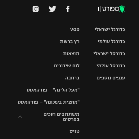
כדורגל ישראלי
VOD
כדורגל עולמי
רץ ברשת
ליגת העל
כדורסל ישראלי
תוצאות
ליגת
ליגה לאומית
האלופות
כדורסל עולמי
לוח שידורים
ליגת ווינר
סל
גביע הטוטו
ענפים נוספים
ברחבה
ליגה
NBA
אירופית
"מעל הליגה" – פודקאסט
ליגה לאומית
ליגיונרים
טניס
יורוליג
ליגה אנגלית
"מחצית בשכונה" – פודקאסט
כדורסל נשים
גביע המדינה
כדוריד
יורוקאפ
ליגה גרמנית
משתתפים וזוכים
בפרסים
מכבי תל
נבחרת
כדורעף
אביב
ישראל
ליגה
טניס
ספרדית
תקנון משתתפים