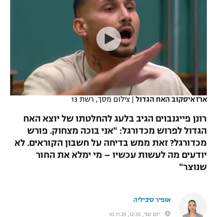
כדורסל נשים
נבחרת ישראל
יורוליג
ליגה ספרדית
טניס
VOD
מכבי תל אביב
מכבי חיפה
יורוקאפ
ליגה איטלקית
כדוריד
הפועל חולון
בית"ר ירושלים
רץ ברשת
ליגה צרפתית
כדורעף
הפועל ירושלים
מכבי תל אביב
ליגה הולנדית
שחייה
תוצאות
ארז איסקוב האח הגדול
|
צילום מסך, רשת 13
דני אבדיה
הפועל תל אביב
ליגה טורקית
רונן פייגנבוים הגיב בלעג להחלטתו של יוצא האח
ג'ודו
הפועל חיפה
הגדול לפרוש מכדורגל: "אני בוכה מצחוק. פורש
לוח שידורים
ליגה סינית
מכדורגל? זאת ממש בדיחה על חשבון הקוראים. לא
אגרוף
הפועל באר שבע
יודעים מה לעשות עכשיו – מי ימלא את החור
ליגה ברזילאית
ברחבה
שנוצר"
ספורט אולימפי
מכבי נתניה
ליגות נוספות
UFC
"מעל הליגה" – פודקאסט
בני יהודה
אופיר סיביליה
היאבקות WWE
יום שני, 12:35, 10.11.25