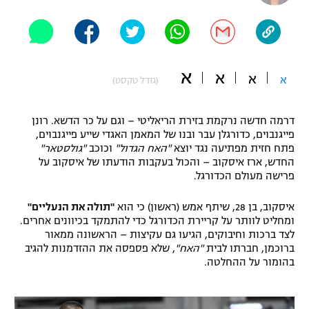
"מחצית בשכונה" – פודקאסט
אופניים
ספורט מוטורי
משתתפים וזוכים בפרסים
א
א
א
א
(גודל טקסט)
כדורמים
תקנון משתתפים וזוכים בפרסים
טניס
דרמה חדשה נרקמת בזירת הריאליטי – וגם על כר הדשא. רונן
פוטבול אמריקאי NFL
פייגנבוים, כדורגלן עבר ובנו של המאמן האגדי שייע פייגנבוים,
תקנון עבור פעילות אלקטרה
פתח חזית מפתיעה נגד יוצא
"האח הגדול"
וכוכב
"גולסטאר"
גיימינג E-Sports
בייסבול MLB
החדש, ארז איסקוב – והכול בעקבות הודעתו של איסקוב על
תקנון עבור פעילות ספורט 1 – "מרלן"
פרישה מעולם הכדורגל.
ספורט אתגרי ואקסטרים
תנאי שימוש
איסקוב, בן 28, שיתף אמש (ראשון) כי הוא
"תולה את הנעליים"
ומחליט לוותר על קריירת הכדורגל כדי להתמקד בכיוונים אחרים.
אומנויות לחימה
לצד ברכות וחיבוקים, הגיעו גם עקיצות – הראשונה ממאור
ברוכמן, חברתו לבית
"האח"
, שלא פספסה את ההזדמנות להגיב
מדיניות פרטיות
גיימינג E-Sports
בהומור על ההחלטה.
תקנון פעילות ספורט 1