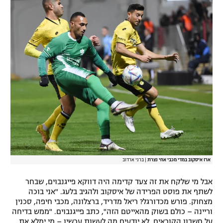
רשיון להקרנה פומבית לבית עסק
הצטרפות לחבילת הערוצים
לוח דרושים – ג'ובנט
תגיות
המגזין
ארז איסקוב במדי מכבי אחי נצרת
|
ברני ארדוב
אבל מי שלקח את זה צעד קדימה היה דווקא פייגנבוים, שבחר
לשתף את פוסט הפרידה של איסקוב ולהגיב בלעג. "אני בוכה
מצחוק. פורש מכדורגל? ריאל מדריד, ברצלונה, מכבי חיפה, סכנין
וריינה – כולם בשוק מהאייטם הזה", כתב פייגנבוים. "ממש בדיחה
על חשבון הקוראים. לא יודעים מה לעשות עכשיו – מי ימלא את