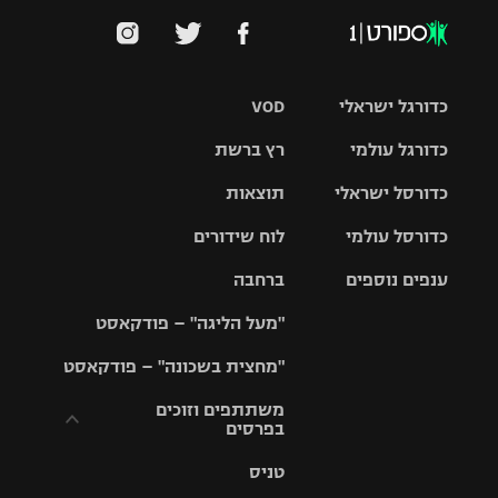
כדורגל ישראלי
VOD
כדורגל עולמי
רץ ברשת
ליגת העל
כדורסל ישראלי
תוצאות
ליגת
ליגה לאומית
האלופות
כדורסל עולמי
לוח שידורים
ליגת ווינר
סל
גביע הטוטו
ענפים נוספים
ברחבה
ליגה
NBA
אירופית
"מעל הליגה" – פודקאסט
ליגה לאומית
ליגיונרים
טניס
יורוליג
ליגה אנגלית
"מחצית בשכונה" – פודקאסט
כדורסל נשים
גביע המדינה
כדוריד
יורוקאפ
ליגה גרמנית
משתתפים וזוכים
בפרסים
מכבי תל
נבחרת
כדורעף
אביב
ישראל
ליגה
טניס
ספרדית
תקנון משתתפים