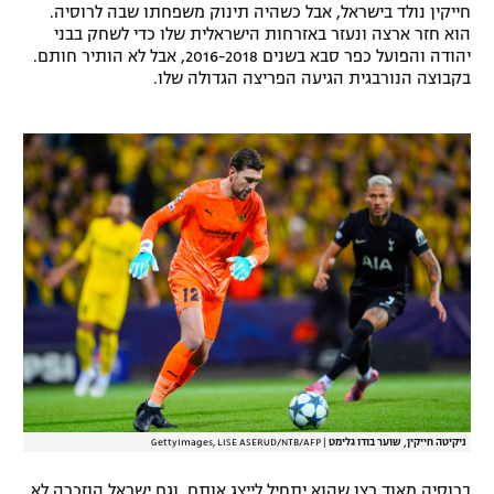
חייקין נולד בישראל, אבל כשהיה תינוק משפחתו שבה לרוסיה.
רשיון להקרנה פומבית לבית עסק
הוא חזר ארצה ונעזר באזרחות הישראלית שלו כדי לשחק בבני
יהודה והפועל כפר סבא בשנים 2016-2018, אבל לא הותיר חותם.
בקבוצה הנורבגית הגיעה הפריצה הגדולה שלו.
הצטרפות לחבילת הערוצים
לוח דרושים – ג'ובנט
תגיות
המגזין
ניקיטה חייקין, שוער בודו גלימט
|
GettyImages, LISE ASERUD/NTB/AFP
ברוסיה מאוד רצו שהוא יתחיל לייצג אותם, וגם ישראל הוזכרה לא