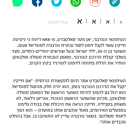
"מחצית בשכונה" – פודקאסט
אופניים
א
א
א
א
(גודל טקסט)
ספורט מוטורי
משתתפים וזוכים בפרסים
העיתונאי הנורבגי, יאן פטר סאלטבדט, מ-NRK דיווח כי ניקיטה
כדורמים
תקנון משתתפים וזוכים בפרסים
חייקין עשוי לקבל זימון לסגל נבחרת נורבגיה למונדיאל 2026.
טניס
השוער בן ה-30, יליד ישראל ובעל שורשים יהודיים-רוסיים, מצוי
פוטבול אמריקאי NFL
בשלבי קבלת הדרכון הנורבגי, ומאמן הנבחרת סטולה סולבאקן
תקנון עבור פעילות אלקטרה
הותיר את הדלת פתוחה לזימונו לטורניר בקיץ הקרוב.
גיימינג E-Sports
בייסבול MLB
תקנון עבור פעילות ספורט 1 – "מרלן"
העיתונאי סאלטבדט אמר היום לתקשורת הרוסית: "אם חייקין
ספורט אתגרי ואקסטרים
יקבל את הדרכון הנורבגי בזמן, הוא יהיה חלק מהסגל למונדיאל.
תנאי שימוש
הוא יכול גם להפוך להיות השוער הראשון של המאמן סטולה
אומנויות לחימה
סולבאקן, מכיוון שהשוער הראשון הנוכחי, אוריאן נילאנד, לא
משחק בסביליה. חייקין הראה את היכולת שלו בבודה גלימט
מדיניות פרטיות
במפעלים האירופים, מאוד אוהבים אותו במועדון – הוא הפך
גיימינג E-Sports
ל'אחד משלהם'. בשאר נורבגיה עדיין לא התאהבו בו, אבל בהחלט
מכבדים אותו".
תקנון פעילות ספורט 1