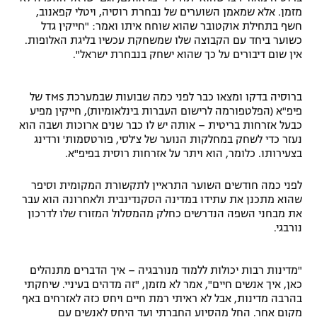
מזמן. אלא שמאמן השוערים של נבחרת רוסיה, ויטלי קפאנוב,
חשף בתחילת אוקטובר שהוא שוחח איתו ואמר: "חייקין גדל
כשוער ביחד עם הקבוצה שלו שמשחקת עכשיו בליגת האלופות.
אין שום דיבורים על כך שהוא ישחק בנבחרת ישראל".
ברוסיה בדקו ומצאו כבר לפני כמה שבועות שבמערכת TMS של
פיפ"א (הפלטפורמה לרישום העברות בינלאומיות), חייקין מפיע
כבעל אזרחות בריטית – אותה יש לו כבר שנים ארוכות ושבה הוא
נעזר כדי לשחק במחלקות הנוער של צ'לסי, פורטסמות' ורדינג
בצעירותו. כלומר, הוא ויתר על אזרחות רוסית בפיפ"א.
לפני כמה חודשים השוער התראיין לתקשורת המקומית וסיפר
שהוא מתכנן את עתידו במדינה הסקנדינבית ולאחרונה הוא עבר
את מבחני השפה הנדרשים כחלק מהמסלול המזורז שלו לדרכון
נורבגי.
"מדינות רבות יכולות ללמוד מנורבגיה – איך הדברים מתנהלים
כאן, איך אנשים חיים", אמר לא מזמן, "זה מדהים בעיניי. שיחקתי
בהרבה מדינות, אבל לא ראיתי רמת חיים ויחס כזה לאזרחים באף
מקום אחר. החל מהסיוע החברתי ועד היחס לאנשים עם