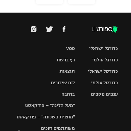
כדורגל ישראלי
VOD
כדורגל עולמי
רץ ברשת
ליגת העל
כדורסל ישראלי
תוצאות
ליגת
ליגה לאומית
האלופות
כדורסל עולמי
לוח שידורים
ליגת ווינר
סל
גביע הטוטו
ענפים נוספים
ברחבה
ליגה
NBA
אירופית
"מעל הליגה" – פודקאסט
ליגה לאומית
ליגיונרים
טניס
יורוליג
ליגה אנגלית
"מחצית בשכונה" – פודקאסט
כדורסל נשים
גביע המדינה
כדוריד
יורוקאפ
ליגה גרמנית
משתתפים וזוכים