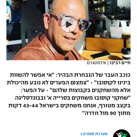
כדורסל נשים
נבחרת ישראל
יורוליג
ליגה ספרדית
טניס
VOD
מכבי תל אביב
מכבי חיפה
יורוקאפ
ליגה איטלקית
כדוריד
הפועל חולון
בית"ר ירושלים
רץ ברשת
ליגה צרפתית
כדורעף
הפועל ירושלים
מכבי תל אביב
ליגה הולנדית
שחייה
תוצאות
חיים רביבו
|
אינסטגרם
דני אבדיה
הפועל תל אביב
ליגה טורקית
כוכב העבר של הנבחרת הבהיר: "אי אפשר להשוות
ג'ודו
הפועל חיפה
בינינו לקוסובו" • "צמצום הפערים לא נובע מהיכולת
לוח שידורים
ליגה סינית
אלא מהשחקנים בקבוצות שלהם" • על הפער:
אגרוף
הפועל באר שבע
"שחקני קוסובו משחקים בסרייה א' ובבונדסליגה
ליגה ברזילאית
ברחבה
בקצב מטורף, אנחנו משחקים בישראל 43-44 דקות
ספורט אולימפי
מכבי נתניה
מתוך 90 מול חדרה"
ליגות נוספות
UFC
"מעל הליגה" – פודקאסט
בני יהודה
מערכת ספורט 1
היאבקות WWE