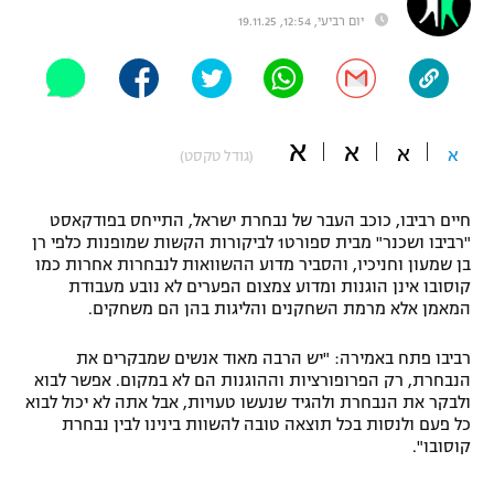
יום רביעי, 12:54, 19.11.25
"מחצית בשכונה" – פודקאסט
אופניים
ספורט מוטורי
משתתפים וזוכים בפרסים
א
א
כדורמים
א
א
(גודל טקסט)
תקנון משתתפים וזוכים בפרסים
טניס
פוטבול אמריקאי NFL
חיים רביבו, כוכב העבר של נבחרת ישראל, התייחס בפודקאסט
תקנון עבור פעילות אלקטרה
"רביבו ושכנר" מבית ספורט1 לביקורות הקשות שמופנות כלפי רן
גיימינג E-Sports
בייסבול MLB
בן שמעון וחניכיו, והסביר מדוע ההשוואות לנבחרות אחרות כמו
תקנון עבור פעילות ספורט 1 – "מרלן"
קוסובו אינן הוגנות ומדוע צמצום הפערים לא נובע מעבודת
המאמן אלא מרמת השחקנים והליגות בהן הם משחקים.
ספורט אתגרי ואקסטרים
תנאי שימוש
רביבו פתח באמירה: "יש הרבה מאוד אנשים שמבקרים את
אומנויות לחימה
הנבחרת, רק הפרופורציות וההוגנות הם לא במקום. אפשר לבוא
מדיניות פרטיות
ולבקר את הנבחרת ולהגיד שנעשו טעויות, אבל אתה לא יכול לבוא
גיימינג E-Sports
כל פעם ולנסות בכל תוצאה טובה להשוות בינינו לבין נבחרת
קוסובו".
תקנון פעילות ספורט 1