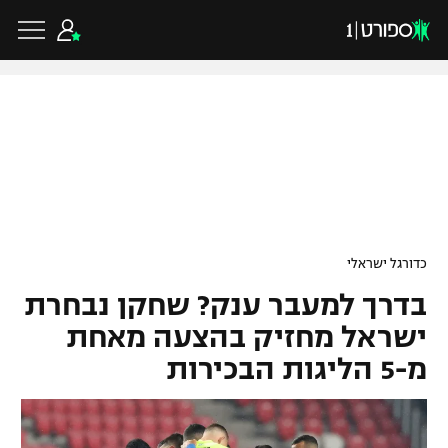
כדורגל ישראלי
ליגת העל
כדורגל עולמי
כדורגל ישראלי
ליגה לאומית
בדרך למעבר ענק? שחקן נבחרת
ליגת האלופות
כדורסל ישראלי
גביע הטוטו
ישראל מחזיק בהצעה מאחת
ליגה אירופית
מ-5 הליגות הבכירות
ליגת ווינר סל
ליגיונרים
כדורסל עולמי
ליגה אנגלית
ליגה לאומית
גביע המדינה
NBA
ליגה גרמנית
ענפים נוספים