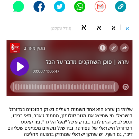
"מחצית בשכונה" – פודקאסט
אופניים
א
א
א
ספורט מוטורי
א
משתתפים וזוכים בפרסים
(גודל טקסט)
כדורמים
תקנון משתתפים וזוכים בפרסים
טניס
פוטבול אמריקאי NFL
תקנון עבור פעילות אלקטרה
גיימינג E-Sports
בייסבול MLB
תקנון עבור פעילות ספורט 1 – "מרלן"
ספורט אתגרי ואקסטרים
תנאי שימוש
אומנויות לחימה
שלומי בן עזרא הוא אחד השמות העולים בשוק הסוכנים בכדורגל
מדיניות פרטיות
הישראלי. מי שמייצג את מנור סולומון, מחמוד ג'אבר, תאי בריבו,
גיימינג E-Sports
ונטע לביא, הגיע לדבר בפרק 9 של "מעל הליגה", פודקאסט
הכדורגל הישראלי של ספורט1, ובין שלל נושאים מעניינים שעליהם
תקנון פעילות ספורט 1
דיבר, גם חשף: יש שחקן ישראלי שמחזיק בהצעה מהליגה