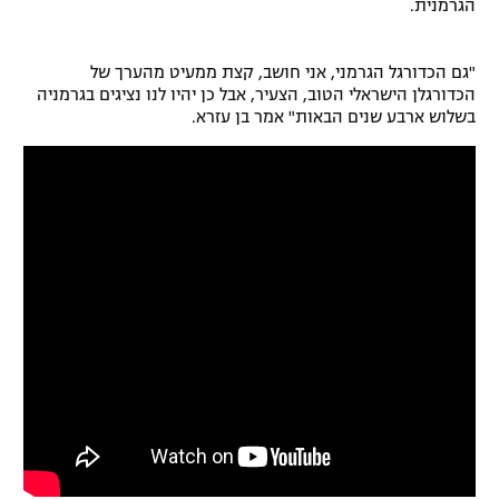
הגרמנית.
רשיון להקרנה פומבית לבית עסק
"גם הכדורגל הגרמני, אני חושב, קצת ממעיט מהערך של
הצטרפות לחבילת הערוצים
הכדורגלן הישראלי הטוב, הצעיר, אבל כן יהיו לנו נציגים בגרמניה
בשלוש ארבע שנים הבאות" אמר בן עזרא.
לוח דרושים – ג'ובנט
תגיות
המגזין