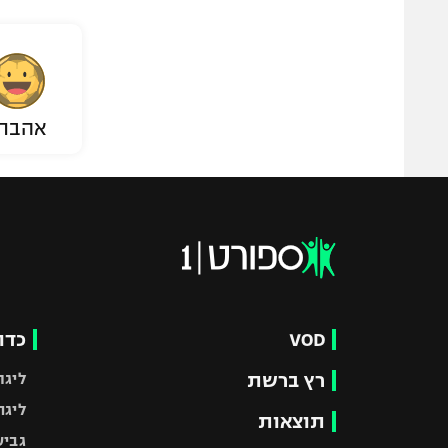
אהבת
VOD
כדו
רץ ברשת
ליגת
ליגה
תוצאות
גביע