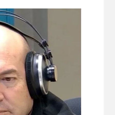
משתתפים וזוכים בפרסים
מכבי ת
הפועל 
תקנון משתתפים וזוכים בפרסים
הפועל 
תקנון עבור פעילות אלקטרה
הפועל 
תקנון עבור פעילות ספורט 1 – "מרלן"
מכבי נ
טניס
בני יהו
גיימינג E-Sports
תנאי שימוש
מדיניות פרטיות
תקנון פעילות ספורט 1
רשיון להקרנה פומבית לבית עסק
הצטרפות לחבילת הערוצים
לוח דרושים – ג'ובנט
תגיות