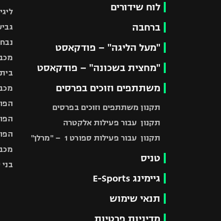
לוח שידורים
ליגי
ברחבה
גביע
נבחר
"מעל הליגה" – פודקאסט
מכבי
"מחצית בשכונה" – פודקאסט
בית"
משתתפים וזוכים בפרסים
מכבי
הפוע
תקנון משתתפים וזוכים בפרסים
הפוע
תקנון עבור פעילות אלקטרה
הפוע
תקנון עבור פעילות ספורט 1 – "מרלן"
מכבי
טניס
בני 
גיימינג E-Sports
תנאי שימוש
מדיניות פרטיות