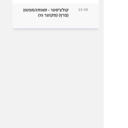
23:30
קולצ'סטר - סאותהמפטון
(פרץ) (מקוצר 15)