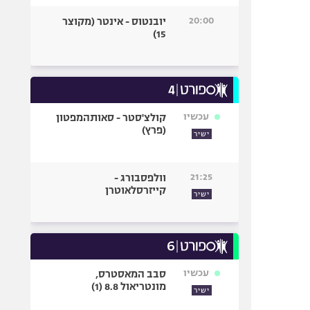
20:00
יובנטוס - אינטר (מקוצר
15)
עכשיו
קולצ'סטר - סאותהמפטון
(פרץ)
ישיר
21:25
וולפסבורג -
קייזרסלאוטרן
ישיר
עכשיו
סבב המאסטרס,
מונטריאול 8.8 (1)
ישיר