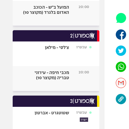
היאבקות WWE
20:00
הפועל ב"ש - הכוכב
אופניים
האדום בלגרד (מקוצר 10)
ספורט מוטורי
כדורמים
פוטבול אמריקאי NFL
בייסבול MLB
עכשיו
צ'לסי - מילאן
ספורט אתגרי
ואקסטרים
אומנויות לחימה
20:00
מכבי חיפה - עירוני
גיימינג E-Sports
טבריה (מקוצר 10)
עכשיו
שטוטגרט - אברטון
ישיר