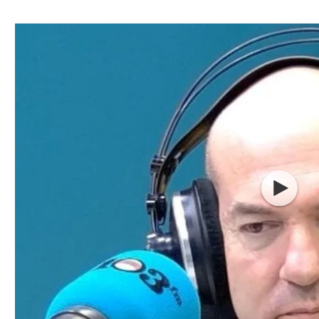
ל אביב
ליגה טורקית
תל אביב
ליגה סינית
חיפה
ליגה ברזילאית
באר שבע
ליגות נוספות
תניה
דה