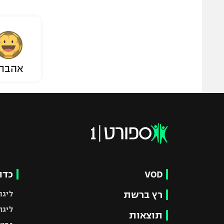
אהבת
VOD
כדו
רץ ברשת
ליגת
ליגה
תוצאות