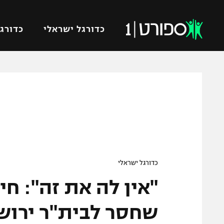
כדורגל ישראלי
כדורגל
VOD
כדורג
רץ ברשת
ליגת ה
ליגה ל
תוצאות
גביע הט
לוח שידורים
ליגיונר
ברחבה
גביע ה
כדורגל ישראלי
נבחרת 
"אין לה את זה": חי
"מעל הליגה" – פודקאסט
מכבי ח
"מחצית בשכונה" – פודקאסט
שחסר לבית"ר ירוש
בית"ר י