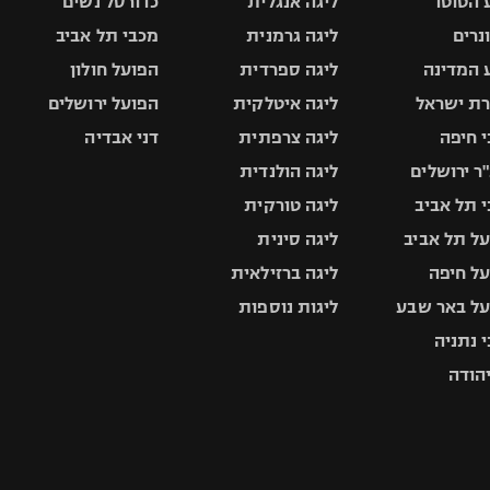
 הטוטו
ליגה אנגלית
כדורסל נשים
ונרים
ליגה גרמנית
מכבי תל אביב
 המדינה
ליגה ספרדית
הפועל חולון
ת ישראל
ליגה איטלקית
הפועל ירושלים
 חיפה
ליגה צרפתית
דני אבדיה
ר ירושלים
ליגה הולנדית
 תל אביב
ליגה טורקית
ל תל אביב
ליגה סינית
ל חיפה
ליגה ברזילאית
ל באר שבע
ליגות נוספות
 נתניה
יהודה