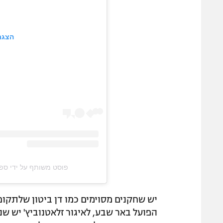
הצגת
פוסט משותף על ידי ‏‎ספורט1 – פודקאסטים‎‏ (@‏‎sport1_podcasts‎‏)
יש שחקנים מסוימים כמו דן ביטון שלתקו
הפועל באר שבע, לאיגור זלאטנוביץ' יש שנ