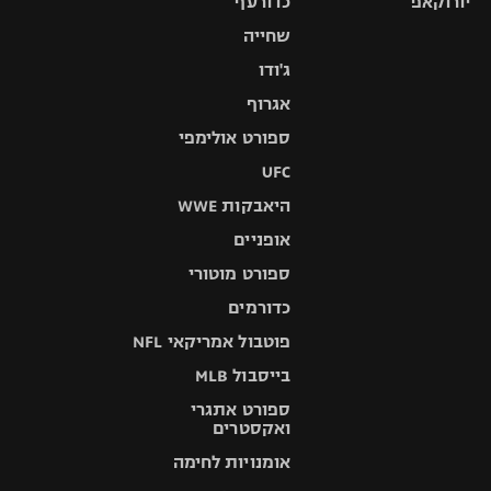
יורוקאפ
כדורעף
שחייה
ג'ודו
אגרוף
ספורט אולימפי
UFC
היאבקות WWE
אופניים
ספורט מוטורי
כדורמים
פוטבול אמריקאי NFL
בייסבול MLB
ספורט אתגרי
ואקסטרים
אומנויות לחימה