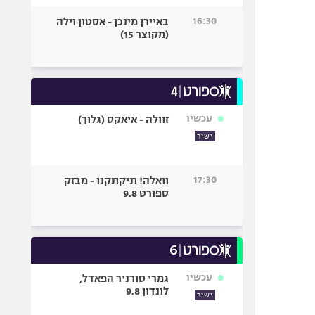
16:30
באיירן מינכן - אסטון וילה
(מקוצר 15)
עכשיו
זוולה - איאקס (גלוך)
ישיר
17:30
וואלה! תיקתקנו - מבזק
ספורט 9.8
עכשיו
גמרי טורניר הפאדל,
לונדון 9.8
ישיר