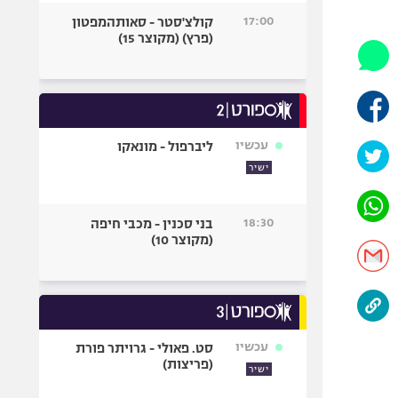
היאבקות WWE
17:00
קולצ'סטר - סאותהמפטון
אופניים
(פרץ) (מקוצר 15)
ספורט מוטורי
כדורמים
פוטבול אמריקאי NFL
בייסבול MLB
עכשיו
ליברפול - מונאקו
ספורט אתגרי
ישיר
ואקסטרים
אומנויות לחימה
18:30
בני סכנין - מכבי חיפה
גיימינג E-Sports
(מקוצר 10)
עכשיו
סט. פאולי - גרויתר פורת
(פריצות)
ישיר