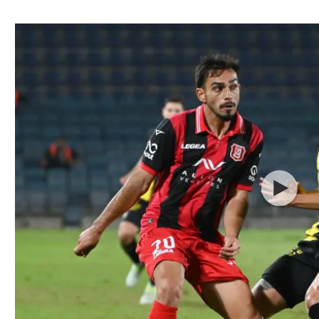
ל אביב
ליגה טורקית
תל אביב
ליגה סינית
חיפה
ליגה ברזילאית
באר שבע
ליגות נוספות
תניה
דה