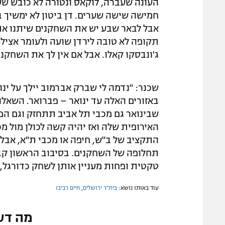
העונה שעברה, לוקאס ונטורה לא כובש ש
חמישה שישה שערים. דן ביטון לא ימשיך ב
אבל לבאר שבע יש את השחקנים שיתנו א
תקופה לא טובה לירדן שועה ולעומר אצילי
ג'ונבסקו קאלו. אבל אם אין לך את השחקנ
שכנר: "נדמה לי שברק אברמוב יילך על ינ
באזורים האלה עד ינואר – פברואר. השאלה
שבינואר גם מכבי תל אביב תתחזק וגם הפ
האירופית שלה ואז יהיה קשה לכולן מול מכ
התקציב של ב"ש, חיפה או מכבי ת"א, אבל
תחלופה של השחקנים. בסיבוב הראשון ק
טקטית ופחות מעניין אותן לשחק כדורגל,
עוד באותו נושא:
בית"ר ירושלים
,
חיים רביבו
מה דע