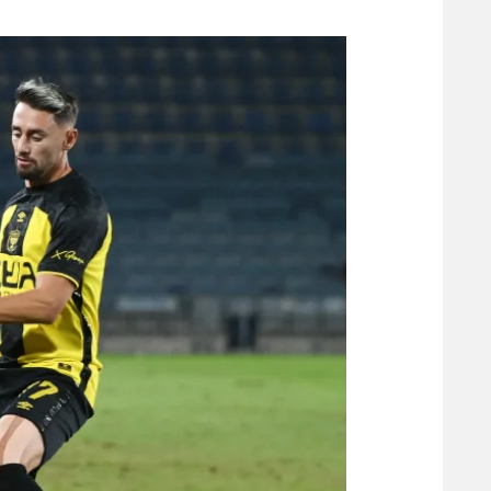
משתתפים וזוכים בפרסים
מכבי ת
הפועל 
תקנון משתתפים וזוכים בפרסים
הפועל 
תקנון עבור פעילות אלקטרה
הפועל 
תקנון עבור פעילות ספורט 1 – "מרלן"
מכבי נ
טניס
בני יהו
גיימינג E-Sports
תנאי שימוש
מדיניות פרטיות
תקנון פעילות ספורט 1
רשיון להקרנה פומבית לבית עסק
הצטרפות לחבילת הערוצים
לוח דרושים – ג'ובנט
תגיות