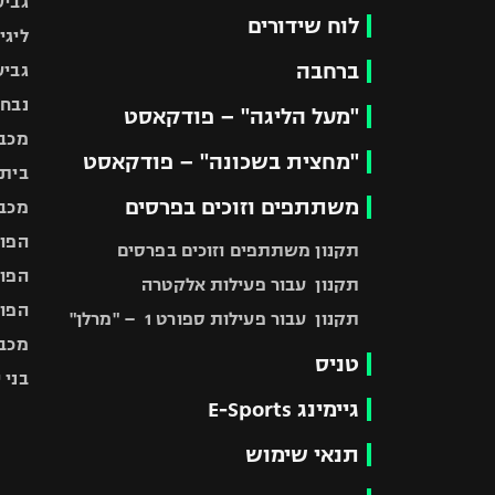
גביע
לוח שידורים
ליגי
ברחבה
גביע
נבחר
"מעל הליגה" – פודקאסט
מכבי
"מחצית בשכונה" – פודקאסט
בית"
משתתפים וזוכים בפרסים
מכבי
הפוע
תקנון משתתפים וזוכים בפרסים
הפוע
תקנון עבור פעילות אלקטרה
הפוע
תקנון עבור פעילות ספורט 1 – "מרלן"
מכבי
טניס
בני 
גיימינג E-Sports
תנאי שימוש