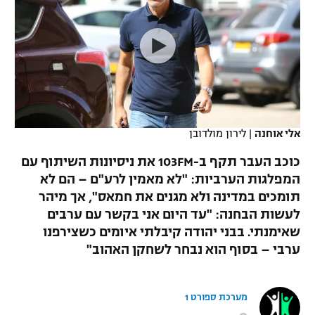
כדורסל נשים
נבחרת ישראל
יורוליג
ליגה ספרדית
טניס
VOD
מכבי תל אביב
מכבי חיפה
יורוקאפ
ליגה איטלקית
כדוריד
הפועל חולון
בית"ר ירושלים
רץ ברשת
ליגה צרפתית
כדורעף
הפועל ירושלים
מכבי תל אביב
ליגה הולנדית
אלי אוחנה
|
לירון מולדובן
שחייה
תוצאות
דני אבדיה
הפועל תל אביב
כוכב העבר תקף ב-103FM את ניסיונות השיתוף עם
ליגה טורקית
ג'ודו
המפלגות הערביות: "לא מאמין לרע"ם – הם לא
הפועל חיפה
לוח שידורים
תומכים במדינה ולא מגנים את חמאס", אך מיהר
ליגה סינית
אגרוף
לעשות הבחנה: "עד היום אני בקשר עם ערבים
הפועל באר שבע
שאימנתי. בבני יהודה קיבלתי איומים כשצירפנו
ליגה ברזילאית
ברחבה
ספורט אולימפי
ערבי – בסוף הוא נבחר לשחקן האהוב"
מכבי נתניה
ליגות נוספות
UFC
"מעל הליגה" – פודקאסט
בני יהודה
מערכת ספורט 1
היאבקות WWE