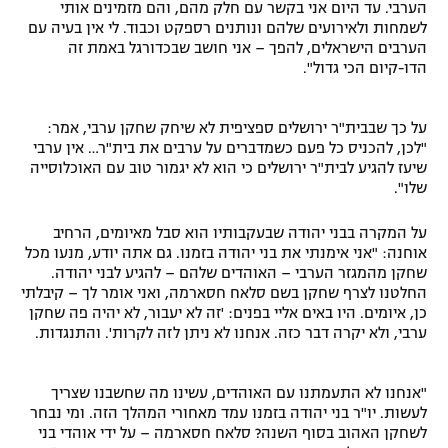
הערבי. עד היום אני בקשר עם חלק מהם, והם מזמינים אותי
לשמחות ולאירועים שלהם ונותנים רספקט וכבוד. לי אין בעיה עם
הערבים הישראלים, להפך – אני חושב שבכדורגל באמת זה
הדו-קיום הכי גדול".
על כך שבבית"ר ירושלים ספציפית לא שיחק שחקן ערבי, אמר:
"לכן, להכניס כל פעם כשמדברים על ערבים את בית"ר… אין ערבי
שיעז להגיע לבית"ר ירושלים כי הוא לא יגמור טוב עם האוכלוסייה
שלו".
על המקרה בבני יהודה שבעקבותיו הוא סבל מאיומים, הרחיב
אוחנה: "אני אימנתי את בני יהודה בזמנו. גם אתה יודע, מנעו מכל
שחקן מהמגזר הערבי – האוהדים שלהם – להגיע לבני יהודה.
החלטנו לצרף שחקן בשם סלאח חסארמה, ואני אומר לך – קיבלתי
כן, איומים. היו באים אליי בפנים: 'זה לא יעבור, לא יהיה פה שחקן
ערבי, ולא יקרה דבר כזה. אנחנו לא ניתן לזה לקרות'. והתנגדות.
"אנחנו לא התעמתנו עם האוהדים, עשינו מה שחשבנו שצריך
לעשות. יו"ר בני יהודה בזמנו עמד מאחורי המהלך הזה. ומי נבחר
לשחקן האהוב בסוף השנה? סלאח חסארמה – על ידי אוהדי בני