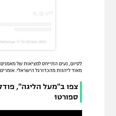
פוסט משותף על ידי ‏‎Nitzan Ella Peled Nehemya‎‏ (@‏‎nitzan_peled_nehemya‎‏)
לסיום, נעים התייחס למציאות של מאמנים
מאוד ליהנות מהכדורגל הישראלי. אומרים
צפו ב"מעל הליגה", פוד
ספורט1