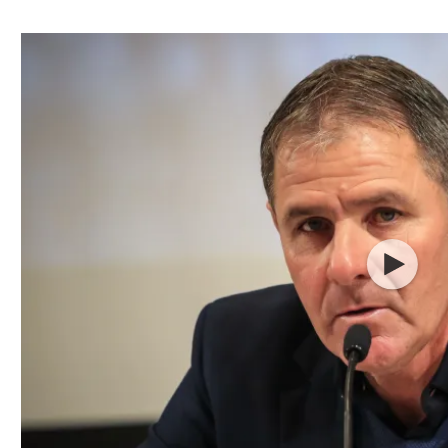
ל אביב
ליגה טורקית
תל אביב
ליגה סינית
חיפה
ליגה ברזילאית
באר שבע
ליגות נוספות
תניה
דה