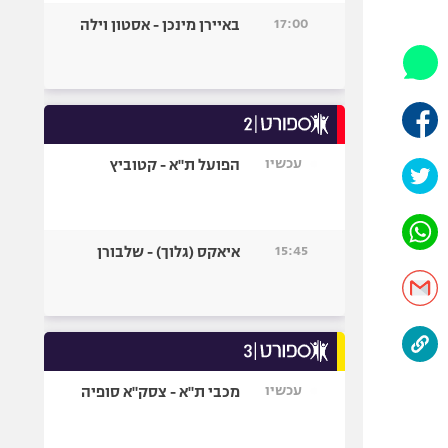
היאבקות WWE
17:00
באיירן מינכן - אסטון וילה
אופניים
ספורט מוטורי
כדורמים
פוטבול אמריקאי NFL
בייסבול MLB
עכשיו
הפועל ת"א - קטוביץ
ספורט אתגרי
ואקסטרים
אומנויות לחימה
15:45
איאקס (גלוך) - שלבורן
גיימינג E-Sports
עכשיו
מכבי ת"א - צסק"א סופיה