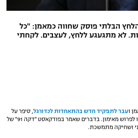
ם סיפר ב"דקה 91" על הלחץ הבלתי פוסק שחווה כמאמן: "כל
ת. לא מתגעגע ללחץ, לעצבים. לקחתי
ן ו
עבר לתפקיד חדש בהתאחדות לכדורגל
, סיפר על
הסיבות האישיות והנפשיות שהובילו אותו לפרוש מאימון. בדברים שאמר בפודקאסט "דקה 91" של
וני ושחיקה מתמשכת.