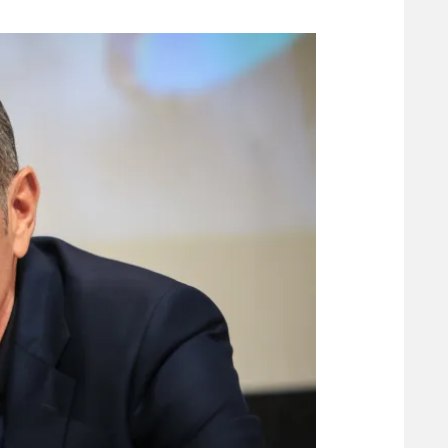
משתתפים וזוכים בפרסים
מכבי ת
הפועל 
תקנון משתתפים וזוכים בפרסים
הפועל 
תקנון עבור פעילות אלקטרה
הפועל 
תקנון עבור פעילות ספורט 1 – "מרלן"
מכבי נ
טניס
בני יהו
גיימינג E-Sports
תנאי שימוש
מדיניות פרטיות
תקנון פעילות ספורט 1
רשיון להקרנה פומבית לבית עסק
הצטרפות לחבילת הערוצים
לוח דרושים – ג'ובנט
תגיות