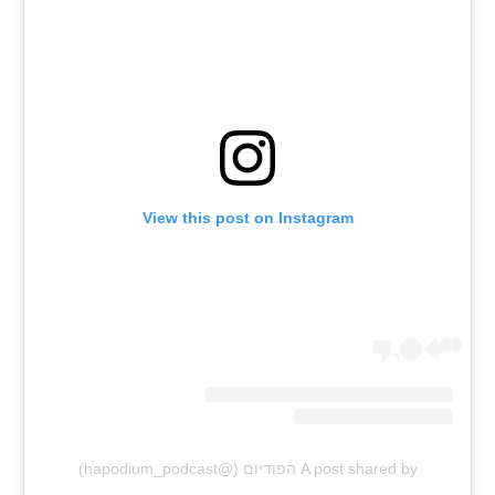
רשיון להקרנה פומבית לבית עסק
הצטרפות לחבילת הערוצים
לוח דרושים – ג'ובנט
תגיות
View this post on Instagram
המגזין
A post shared by הפודיום (@hapodium_podcast)