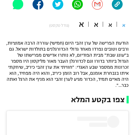
"מחצית בשכונה" – פודקאסט
אופניים
א
א
א
א
(גודל טקסט)
ספורט מוטורי
משתתפים וזוכים בפרסים
כדורמים
הודעת הפרישה של ערן זהבי היום (חמישי) עוררה הרבה אמוציות,
תקנון משתתפים וזוכים בפרסים
טניס
ורבים וטובים נפרדו מאחד גדולי הכדורגלנים בתולדות ישראל. גם
ב"עונג שבת" מבית הפודיום, לא נותרו אדישים מפרישתו של
פוטבול אמריקאי NFL
תקנון עבור פעילות אלקטרה
הגדול ביותר בדורו וגם לכדורגלן העבר מאור מליקסון היו מספר
זכרונות ממספר שבע האגדי: "חוויתי את ערן זהבי כיריב, שיחקתי
גיימינג E-Sports
בייסבול MLB
איתו בנבחרת אומנם, אבל רוב הזמן כיריב, והוא היה מפחיד, הוא
תקנון עבור פעילות ספורט 1 – "מרלן"
היה מאיים תמיד, הכדור מגיע לערן זהבי הוא מניף את הרגל ואתה
ספורט אתגרי ואקסטרים
כבר…".
תנאי שימוש
צפו בקטע המלא
אומנויות לחימה
מדיניות פרטיות
גיימינג E-Sports
תקנון פעילות ספורט 1