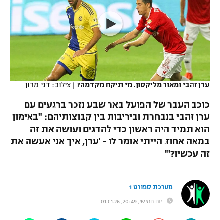
כדורסל נשים
נבחרת ישראל
יורוליג
ליגה ספרדית
טניס
VOD
מכבי תל אביב
מכבי חיפה
יורוקאפ
ליגה איטלקית
כדוריד
הפועל חולון
בית"ר ירושלים
רץ ברשת
ליגה צרפתית
כדורעף
הפועל ירושלים
מכבי תל אביב
ערן זהבי ומאור מליקסון. מי תיקח מקדמה?
|
צילום: דני מרון
ליגה הולנדית
שחייה
תוצאות
דני אבדיה
כוכב העבר של הפועל באר שבע נזכר ברגעים עם
הפועל תל אביב
ערן זהבי בנבחרת וביריבות בין קבוצותיהם: "באימון
ליגה טורקית
ג'ודו
הוא תמיד היה ראשון כדי להדגים ועושה את זה
הפועל חיפה
לוח שידורים
ליגה סינית
במאה אחוז. הייתי אומר לו - 'ערן, איך אני אעשה את
אגרוף
זה עכשיו?'"
הפועל באר שבע
ליגה ברזילאית
ברחבה
ספורט אולימפי
מכבי נתניה
ליגות נוספות
מערכת ספורט 1
UFC
"מעל הליגה" – פודקאסט
בני יהודה
יום חמישי, 20:49, 01.01.26
היאבקות WWE