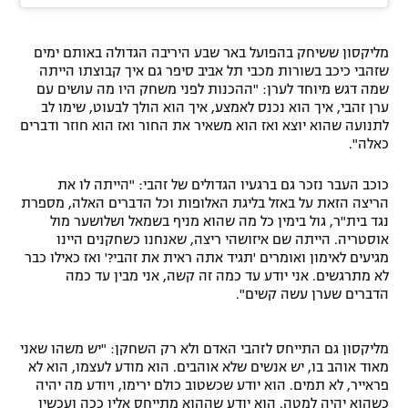
מליקסון ששיחק בהפועל באר שבע היריבה הגדולה באותם ימים
שזהבי כיכב בשורות מכבי תל אביב סיפר גם איך קבוצתו הייתה
שמה דגש מיוחד לערן: "ההכנות לפני משחק היו מה עושים עם
ערן זהבי, איך הוא נכנס לאמצע, איך הוא הולך לבעוט, שימו לב
לתנועה שהוא יוצא ואז הוא משאיר את החור ואז הוא חוזר ודברים
כאלה".
כוכב העבר נזכר גם ברגעיו הגדולים של זהבי: "הייתה לו את
הריצה הזאת על באזל בליגת האלופות וכל הדברים האלה, מספרת
נגד בית"ר, גול בימין כל מה שהוא מניף בשמאל ושלושער מול
אוסטריה. הייתה שם איזושהי ריצה, שאנחנו כשחקנים היינו
מגיעים לאימון ואומרים 'תגיד אתה ראית את זהבי?' ואז כאילו כבר
לא מתרגשים. אני יודע עד כמה זה קשה, אני מבין עד כמה
הדברים שערן עשה קשים".
מליקסון גם התייחס לזהבי האדם ולא רק השחקן: "יש משהו שאני
מאוד אוהב בו, יש אנשים שלא אוהבים. הוא מודע לעצמו, הוא לא
פראייר, לא תמים. הוא יודע שכשטוב כולם ירימו, ויודע מה יהיה
כשהוא יהיה למטה. הוא יודע שההוא מתייחס אליו ככה ועכשיו