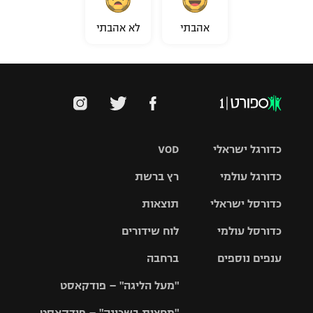
אהבתי
לא אהבתי
כדורגל ישראלי
VOD
כדורגל עולמי
רץ ברשת
ליגת העל
כדורסל ישראלי
תוצאות
ליגת
ליגה לאומית
האלופות
כדורסל עולמי
לוח שידורים
ליגת ווינר
סל
גביע הטוטו
ענפים נוספים
ברחבה
ליגה
NBA
אירופית
"מעל הליגה" – פודקאסט
ליגה לאומית
ליגיונרים
טניס
יורוליג
ליגה אנגלית
"מחצית בשכונה" – פודקאסט