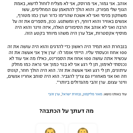
אוהב. אני גמור, אני מרוסק, אני לא מצליח לזחול לדשא, באמת
הגוף שלי מפורק. והוא הולך להתאמן עם המחליפים, עשו
משחקון פנימי ואני לא אשכח שהרימו כדור וערן כמו מטורף,
אנשים באוויר והוא דוחף, רץ ומשתגע. נכון, מספרים את זה על
הרבה ואני לא אוהב את הסיפורים האלה, איזה ווינר והוא היה
מוסיף אקסטרות, אבל ערן היה משהו מיוחד בקטע הזה.
בנבחרת הוא תמיד היה ראשון כדי להדגים והוא היה עושה את זה
100 אחוז וכעסתי עליו. הייתי אומר לו: 'ערן איך אני אעשה את זה
עכשיו? אתה עושה 100 אחוז את הספרינט, כאילו מה אני עוד לא
נכנסתי לאימון, תן לי רגע אני לא בנוי כמוך אני נראה כמו מחלק
עיתונים, תן לי רגע ואני אעשה את זה'. הוא היה הולך חוזר, קונוס
וזה ואז אני מאחוריו גם צריך להגביר. הוא היה סוחב אחריו אנשים,
ווינר עצום. ערן זהבי מהגדולים ביותר".
עוד באותו נושא:
מאור מליקסון
,
נבחרת ישראל
,
ערן זהבי
מה דעתך על הכתבה?