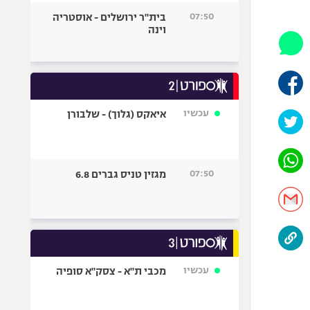
היאבקות WWE
07:50
בית"ר ירושלים - אוסטריה
אופניים
וינה
ספורט מוטורי
כדורמים
פוטבול אמריקאי NFL
בייסבול MLB
עכשיו
איאקס (גלוך) - שלבורן
ספורט אתגרי
ואקסטרים
אומנויות לחימה
07:50
מגזין טניס גברים 6.8
גיימינג E-Sports
עכשיו
מכבי ת"א - צסק"א סופיה