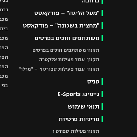
ברחבה
גביע
נבחר
"מעל הליגה" – פודקאסט
מכבי
"מחצית בשכונה" – פודקאסט
בית"
משתתפים וזוכים בפרסים
מכבי
הפוע
תקנון משתתפים וזוכים בפרסים
הפוע
תקנון עבור פעילות אלקטרה
הפוע
תקנון עבור פעילות ספורט 1 – "מרלן"
מכבי
טניס
בני 
גיימינג E-Sports
תנאי שימוש
מדיניות פרטיות
תקנון פעילות ספורט 1