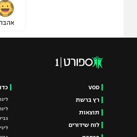
אהבת
VOD
כדו
רץ ברשת
ליגת
ליגה
תוצאות
גביע
לוח שידורים
ליגי