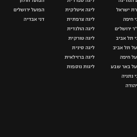
 המדינה
ליגה ספרדית
הפועל חולון
ת ישראל
ליגה איטלקית
הפועל ירושלים
 חיפה
ליגה צרפתית
דני אבדיה
ר ירושלים
ליגה הולנדית
 תל אביב
ליגה טורקית
ל תל אביב
ליגה סינית
ל חיפה
ליגה ברזילאית
ל באר שבע
ליגות נוספות
 נתניה
יהודה