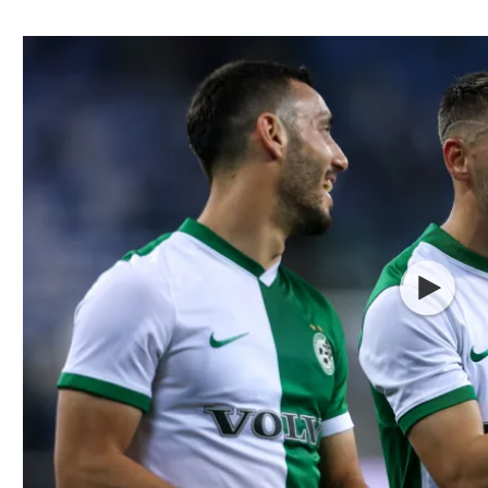
ל אביב
ליגה טורקית
תל אביב
ליגה סינית
חיפה
ליגה ברזילאית
באר שבע
ליגות נוספות
תניה
דה