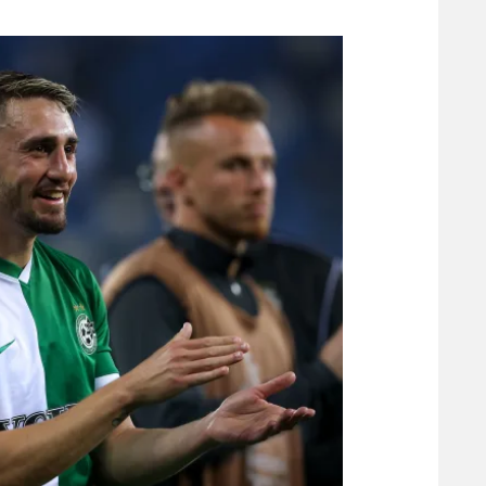
משתתפים וזוכים בפרסים
מכבי ת
הפועל 
תקנון משתתפים וזוכים בפרסים
הפועל 
תקנון עבור פעילות אלקטרה
הפועל 
תקנון עבור פעילות ספורט 1 – "מרלן"
מכבי נ
טניס
בני יהו
גיימינג E-Sports
תנאי שימוש
מדיניות פרטיות
תקנון פעילות ספורט 1
רשיון להקרנה פומבית לבית עסק
הצטרפות לחבילת הערוצים
לוח דרושים – ג'ובנט
תגיות