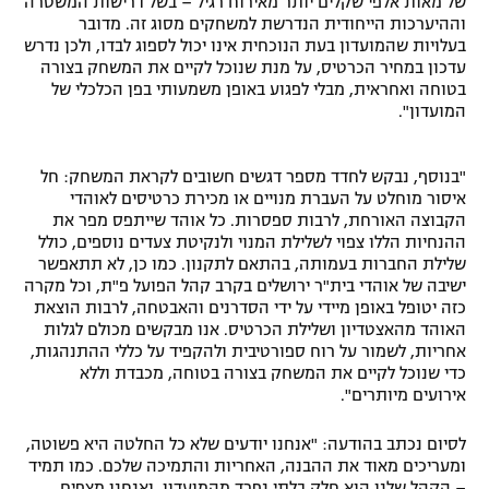
של מאות אלפי שקלים יותר מאירוח רגיל – בשל דרישות המשטרה
וההיערכות הייחודית הנדרשת למשחקים מסוג זה. מדובר
בעלויות שהמועדון בעת הנוכחית אינו יכול לספוג לבדו, ולכן נדרש
עדכון במחיר הכרטיס, על מנת שנוכל לקיים את המשחק בצורה
בטוחה ואחראית, מבלי לפגוע באופן משמעותי בפן הכלכלי של
המועדון".
"בנוסף, נבקש לחדד מספר דגשים חשובים לקראת המשחק: חל
איסור מוחלט על העברת מנויים או מכירת כרטיסים לאוהדי
הקבוצה האורחת, לרבות ספסרות. כל אוהד שייתפס מפר את
ההנחיות הללו צפוי לשלילת המנוי ולנקיטת צעדים נוספים, כולל
שלילת החברות בעמותה, בהתאם לתקנון. כמו כן, לא תתאפשר
ישיבה של אוהדי בית"ר ירושלים בקרב קהל הפועל פ"ת, וכל מקרה
כזה יטופל באופן מיידי על ידי הסדרנים והאבטחה, לרבות הוצאת
האוהד מהאצטדיון ושלילת הכרטיס. אנו מבקשים מכולם לגלות
אחריות, לשמור על רוח ספורטיבית ולהקפיד על כללי ההתנהגות,
כדי שנוכל לקיים את המשחק בצורה בטוחה, מכבדת וללא
אירועים מיותרים".
לסיום נכתב בהודעה: "אנחנו יודעים שלא כל החלטה היא פשוטה,
ומעריכים מאוד את ההבנה, האחריות והתמיכה שלכם. כמו תמיד
– הקהל שלנו הוא חלק בלתי נפרד מהמועדון, ואנחנו מצפים