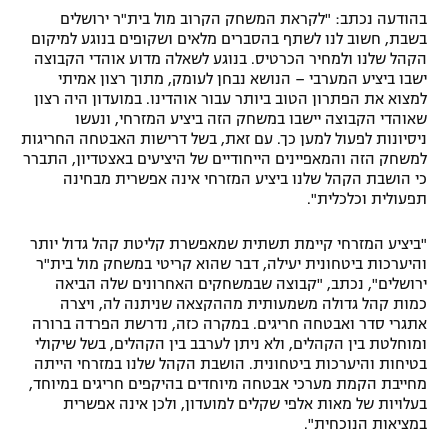
בהודעה נכתב: "לקראת המשחק הקרוב מול בית"ר ירושלים
רשיון להקרנה פומבית לבית עסק
בשבת, חשוב לנו לשתף בהסברים מלאים ושקופים בנוגע למיקום
הקהל שלנו ולמחיר הכרטיס. בנוגע לשאלה מדוע אוהדי הקבוצה
הצטרפות לחבילת הערוצים
ישבו ביציע המערבי – הנושא נבחן לעומק, מתוך רצון אמיתי
למצוא את הפתרון הטוב ביותר עבור אוהדינו. במועדון היה רצון
שאוהדי הקבוצה יישבו במשחק הזה ביציע המזרחי, ונעשו
לוח דרושים – ג'ובנט
ניסיונות לפעול למען כך. עם זאת, בשל דרישות האבטחה החריגות
למשחק הזה והמאפיינים הייחודיים של היציעים באצטדיון, התברר
תגיות
כי הושבת הקהל שלנו ביציע המזרחי אינה אפשרית מבחינה
תפעולית וכלכלית".
המגזין
"ביציע המזרחי קיימת תשתית שמאפשרת קליטת קהל גדול יותר
והיערכות ביטחונית יעילה, דבר שהוא קריטי במשחק מול בית"ר
ירושלים", נכתב, "קבוצה שבמשחקים האחרונים שלה הביאה
כמות קהל גדולה משמעותית מההקצאה שניתנה לה, ויצרה
אתגרי סדר ואבטחה חריגים. במקרה כזה, נדרשת הפרדה ברורה
ומוחלטת בין הקהלים, ולא ניתן לערבב בין הקהלים, בשל שיקולי
בטיחות והיערכות ביטחונית. הושבת הקהל שלנו במזרחי הייתה
מחייבת הקמת מערכי אבטחה מיוחדים בהיקפים חריגים במיוחד,
בעלויות של מאות אלפי שקלים למועדון, ולכן אינה אפשרית
במציאות הנוכחית".