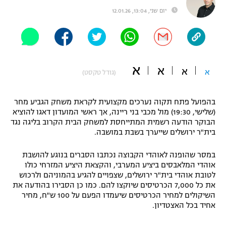
יום שני, 13:04, 12.01.26
"מחצית בשכונה" – פודקאסט
אופניים
ספורט מוטורי
משתתפים וזוכים בפרסים
א
א
כדורמים
א
א
(גודל טקסט)
תקנון משתתפים וזוכים בפרסים
טניס
פוטבול אמריקאי NFL
תקנון עבור פעילות אלקטרה
בהפועל פתח תקוה נערכים מקצועית לקראת משחק הגביע מחר
(שלישי, 19:30) מול מכבי בני ריינה, אך ראשי המועדון דאגו להוציא
גיימינג E-Sports
בייסבול MLB
הבוקר הודעה רשמית המתייחסת למשחק הבית הקרוב בליגה נגד
תקנון עבור פעילות ספורט 1 – "מרלן"
בית"ר ירושלים שייערך בשבת במושבה.
ספורט אתגרי ואקסטרים
תנאי שימוש
במסר שהופנה לאוהדי הקבוצה נכתבו הסברים בנוגע להושבת
אוהדי המלאבסים ביציע המערבי, והקצאת היציע המזרחי כולו
אומנויות לחימה
לטובת אוהדי בית"ר ירושלים, שצפויים להגיע בהמוניהם ולרכוש
מדיניות פרטיות
את כל 7,000 הכרטיסים שיוקצו להם. כמו כן הסבירו בהודעה את
גיימינג E-Sports
השיקולים למחיר הכרטיסים שיעמדו הפעם על 100 ש"ח, מחיר
אחיד בכל האצטדיון.
תקנון פעילות ספורט 1