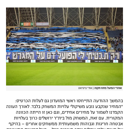
אוהדי הפועל פתח תקוה
|
אודי ציטיאט
בהמשך ההודעה התייחסו ראשי המועדון גם לעלות הכרטיס:
"המחיר שנקבע נובע משיקולי עלויות המשחק בלבד. לאורך העונה
הקפדנו לשמור על מחירים אחידים, וגם כאן זו הייתה הכוונה
המקורית. עם זאת, המשחק מול בית"ר ירושלים כרוך בעלויות
אבטחה חריגות וגבוהות משמעותית ממשחקים אחרים – בהיקף