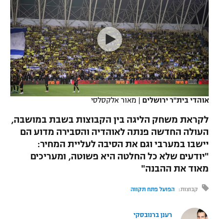
כדורסל נשים
נבחרת ישראל
יורוליג
ליגה ספרדית
טניס
VOD
מכבי תל אביב
מכבי חיפה
יורוקאפ
ליגה איטלקית
כדוריד
הפועל חולון
בית"ר ירושלים
רץ ברשת
ליגה צרפתית
כדורעף
הפועל ירושלים
מכבי תל אביב
ליגה הולנדית
שחייה
תוצאות
אוהדי בית"ר ירושלים
|
מאור אלקסלסי
דני אבדיה
הפועל תל אביב
ליגה טורקית
לקראת משחק הליגה בין הקבוצות בשבת במושבה,
ג'ודו
הפועל חיפה
העולה החדשה פנתה לאוהדיה והסבירה מדוע הם
לוח שידורים
ליגה סינית
יישבו במערבי וגם את הסיבה לעליית המחיר:
אגרוף
הפועל באר שבע
"יודעים שלא כל החלטה היא פשוטה, ומעריכים
ליגה ברזילאית
ברחבה
מאוד את ההבנה"
ספורט אולימפי
מכבי נתניה
ליגות נוספות
קבוצות:
הפועל פתח תקווה
UFC
"מעל הליגה" – פודקאסט
בני יהודה
רענן ברנובסקי
היאבקות WWE