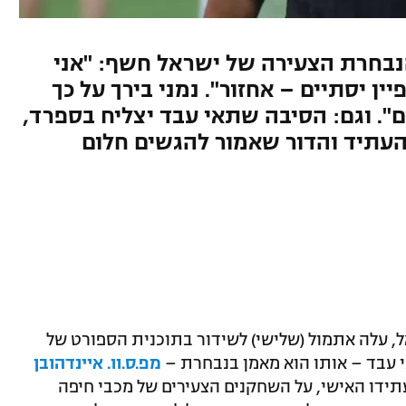
ף ב־103FM מאמן הנבחרת הצעירה של ישראל חשף: "אני
ן יסתיים – אחזור". נמני בירך על כך
". וגם: הסיבה שתאי עבד יצליח בספרד,
העתיד והדור שאמור להגשים חלום
ל, עלה אתמול (שלישי) לשידור בתוכנית הספורט של
מפ.ס.וו. איינדהובן
ל עתידו האישי, על השחקנים הצעירים של מכבי חיפה