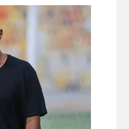
הפועל 
תקנון משתתפים וזוכים בפרסים
הפועל 
תקנון עבור פעילות אלקטרה
הפועל 
תקנון עבור פעילות ספורט 1 – "מרלן"
מכבי נ
טניס
בני יהו
גיימינג E-Sports
תנאי שימוש
מדיניות פרטיות
תקנון פעילות ספורט 1
רשיון להקרנה פומבית לבית עסק
הצטרפות לחבילת הערוצים
לוח דרושים – ג'ובנט
תגיות
המגזין