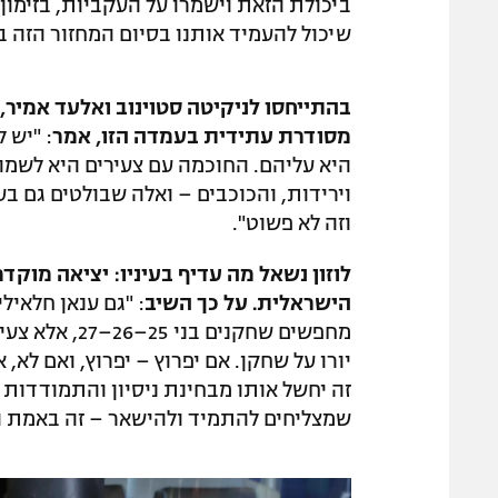
ביכולת הזאת וישמרו על העקביות, בזימון 
שיכול להעמיד אותנו בסיום המחזור הזה ב
בהתייחסו לניקיטה סטוינוב ואלעד אמיר,
מסודרת עתידית בעמדה הזו, אמר
: "יש 
היא עליהם. החוכמה עם צעירים היא לשמור
וירידות, והכוכבים – ואלה שבולטים גם ב
וזה לא פשוט".
לוזון נשאל מה עדיף בעיניו: יציאה מוקדמ
הישראלית. על כך השיב
: "גם ענאן חלאיל
מחפשים שחקנים
יורו על שחקן. אם יפרוץ – יפרוץ, ואם לא, 
זה יחשל אותו מבחינת ניסיון והתמודדות 
שמצליחים להתמיד ולהישאר – זה באמת ה