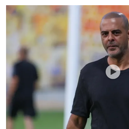
תל אביב
ליגה סינית
חיפה
ליגה ברזילאית
באר שבע
ליגות נוספות
תניה
דה