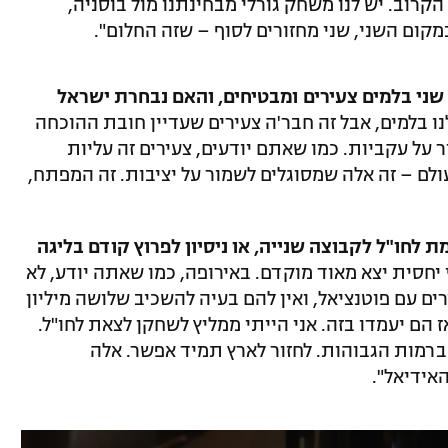
הקרוב. יש לנו משחק גורלי מבחינתנו מול בוסניה,
מקום השני, שני מחזורים לסוף – שזה החלום".
 שני בלמים צעירים ומבטיחים, והאם נבחרת ישראל
לנו בלמים, אבל זה חבר'ה צעירים שעדיין חובת ההוכחה
 על עקביות. כמו שאתם יודעים, צעירים זה עליות
עולם – זה אלה שמסוגלים לשמור על יציבות. זה המפתח,
ת לחו"ל לקבוצה שנייה, או ניסיון לפרוץ קודם בליגה
י יחסית יצא מאוד מוקדם. באירופה, כמו שאתה יודע, לא
 בני 25–26–27, אלא צעירים עם פוטנציאל, ואין להם בעיה להשכיב שלושה מיליון
אז הם יעמדו בזה. אני הייתי ממליץ לשחקן לצאת לחו"ל.
ברמות הגבוהות. לחזור לארץ תמיד אפשר. אלה
אידיאל".