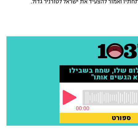
תיו ואמור להצעיד את ישראל לטורניר גדול.