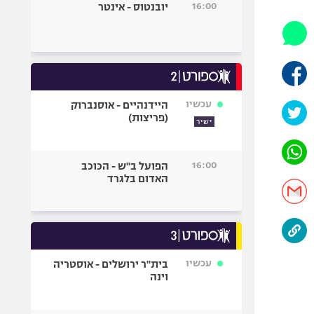
16:00
יובנטוס - אינטר
אופניים
ספורט מוטורי
כדורמים
פוטבול אמריקאי NFL
בייסבול MLB
עכשיו
היידנהיים - אוסנברוק
(פריצות)
ספורט אתגרי
ישיר
ואקסטרים
אומנויות לחימה
16:00
הפועל ב"ש - הכוכב
גיימינג E-Sports
האדום בלגרד
עכשיו
בית"ר ירושלים - אוסטריה
וינה