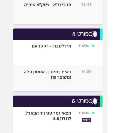
15:45
מכבי ת"א - צסק"א סופיה
עכשיו
מידלסברו - רקסהאם
14:30
באיירן מינכן - אסטון וילה
(מקוצר 15)
עכשיו
חצאי גמר טורניר הפאדל,
לונדון 8.8
ישיר