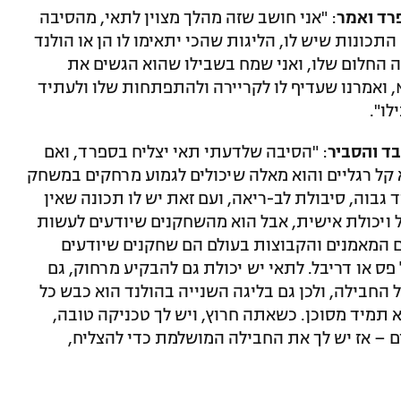
רד ואמר
: "אני חושב שזה מהלך מצוין לתאי, מהסיבה
ונות שיש לו, הליגות שהכי יתאימו לו הן או הולנד
ה החלום שלו, ואני שמח בשבילו שהוא הגשים את
החלום שלו. היו לו הצעות מפתות מה-MLS, ואמרנו שעדיף לו לקריירה ולהתפתחות שלו ולעתיד
לו".
בד והסביר
: "הסיבה שלדעתי תאי יצליח בספרד, ואם
א קל רגליים והוא מאלה שיכולים לגמוע מרחקים במשחק
ד גבוה, סיבולת לב-ריאה, ועם זאת יש לו תכונה שאין
 ויכולת אישית, אבל הוא מהשחקנים שיודעים לעשות
ם המאמנים והקבוצות בעולם הם שחקנים שיודעים
פס או דריבל. לתאי יש יכולת גם להבקיע מרחוק, גם
החבילה, ולכן גם בליגה השנייה בהולנד הוא כבש כל
 תמיד מסוכן. כשאתה חרוץ, ויש לך טכניקה טובה,
 – אז יש לך את החבילה המושלמת כדי להצליח,