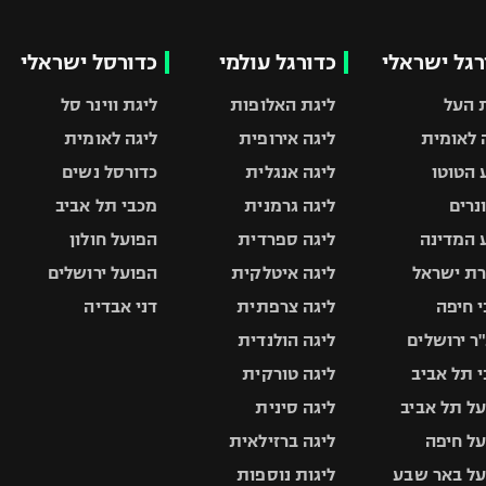
רגל ישראלי
כדורגל עולמי
כדורסל ישראלי
 העל
ליגת האלופות
ליגת ווינר סל
 לאומית
ליגה אירופית
ליגה לאומית
 הטוטו
ליגה אנגלית
כדורסל נשים
ונרים
ליגה גרמנית
מכבי תל אביב
 המדינה
ליגה ספרדית
הפועל חולון
ת ישראל
ליגה איטלקית
הפועל ירושלים
 חיפה
ליגה צרפתית
דני אבדיה
ר ירושלים
ליגה הולנדית
 תל אביב
ליגה טורקית
ל תל אביב
ליגה סינית
ל חיפה
ליגה ברזילאית
ל באר שבע
ליגות נוספות