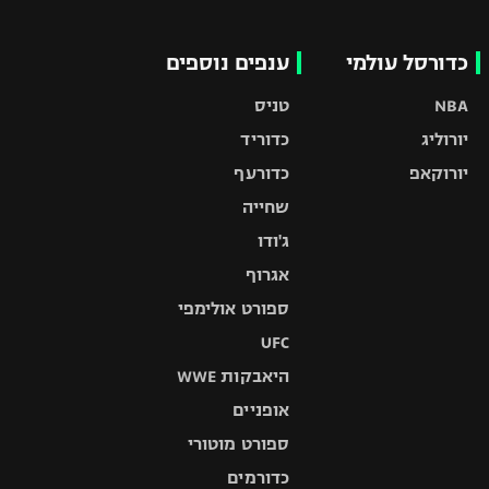
כדורסל עולמי
ענפים נוספים
NBA
טניס
יורוליג
כדוריד
יורוקאפ
כדורעף
שחייה
ג'ודו
אגרוף
ספורט אולימפי
UFC
היאבקות WWE
אופניים
ספורט מוטורי
כדורמים