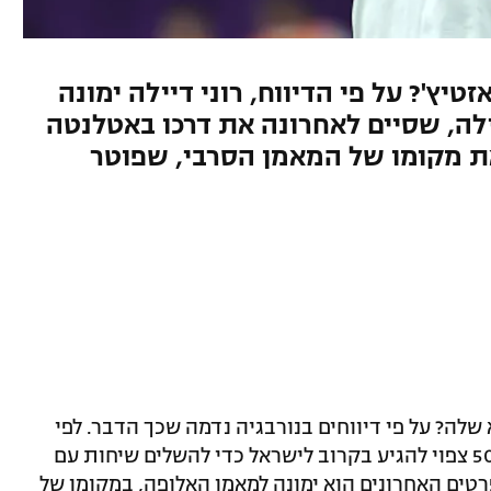
יץ'? על פי הדיווח, רוני דיילה ימונה
לה, שסיים לאחרונה את דרכו באטלנטה
פוי לתפוס את מקומו של המאמן הסרבי, שפוטר
לה? על פי דיווחים בנורבגיה נדמה שכך הדבר. לפי
דיווח של TV 2 בנורבגיה, רוני דיילה בן ה־50 צפוי להגיע בקרוב לישראל כדי להשלים שיחות עם
טים האחרונים הוא ימונה למאמן האלופה, במקומו של