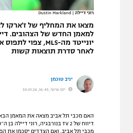
המגזין
רוני דיילה
|
Dustin Markland
מצאו את המחליף של ז'ארקו לאזט
למאמן החדש של הצהובים. דיי
יונייטד מה-MLS, צ
לאחר סדרת תוצאות קשות
יניב טוכמן
יום שישי, 16:45, 30.01.26
האם מכבי תל אביב מצאה את המאמן הבא ש
מכבי תל אביב, ואם הצדדים יסכמו את הפר