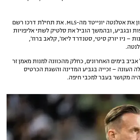
דיילה לא אימן מאז שעזב באוקטובר האחרון את אטלנטה יונייטד מה-MLS. את תחילת דרכו רשם
ת ובגביע, ובהמשך הוביל את סלטיק לשתי אליפויות
 – ניו יורק סיטי, סטנדרד ליאז', קלאב ברוז',
לנטה.
ביב בימים האחרונים, כחלק מהכוונה למנות מאמן זר
ה העונה – זכייה בגביע המדינה והשגת הכרטיס
היה מקושר בעבר למכבי חיפה.