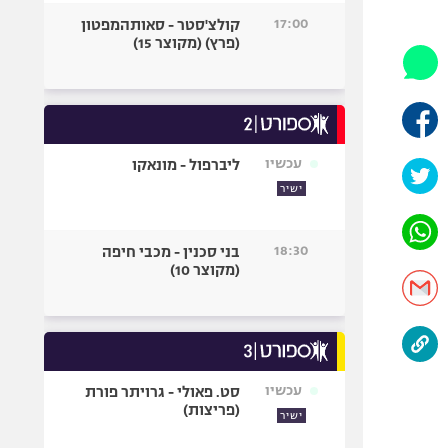
היאבקות WWE
17:00
קולצ'סטר - סאותהמפטון
אופניים
(פרץ) (מקוצר 15)
ספורט מוטורי
כדורמים
פוטבול אמריקאי NFL
בייסבול MLB
עכשיו
ליברפול - מונאקו
ספורט אתגרי
ישיר
ואקסטרים
אומנויות לחימה
18:30
בני סכנין - מכבי חיפה
גיימינג E-Sports
(מקוצר 10)
עכשיו
סט. פאולי - גרויתר פורת
(פריצות)
ישיר