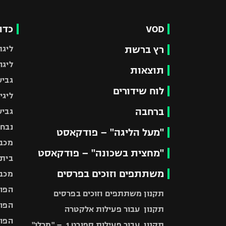
VOD
כדו
רץ ברשת
ליגת
ליגה
תוצאות
גביע
לוח שידורים
ליגי
ברחבה
גביע
נבחר
"מעל הליגה" – פודקאסט
מכבי
"מחצית בשכונה" – פודקאסט
בית"
משתתפים וזוכים בפרסים
מכבי
הפוע
תקנון משתתפים וזוכים בפרסים
הפוע
תקנון עבור פעילות אלקטרה
הפוע
תקנון עבור פעילות ספורט 1 – "מרלן"