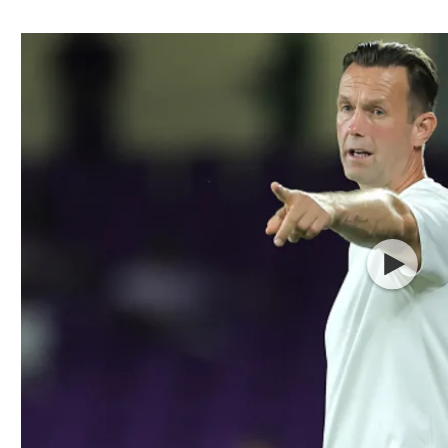
ל אביב
ליגה טורקית
תל אביב
ליגה סינית
חיפה
ליגה ברזילאית
באר שבע
ליגות נוספות
תניה
דה