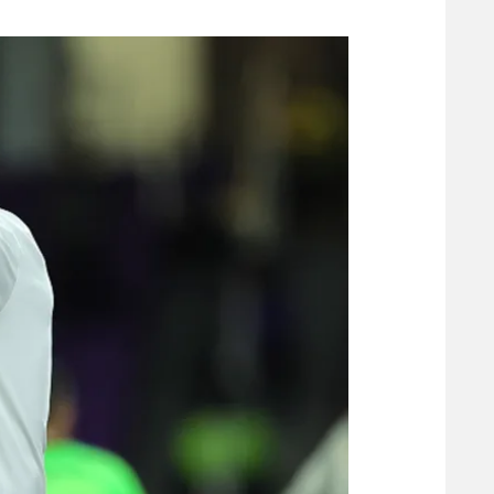
משתתפים וזוכים בפרסים
מכבי ת
הפועל 
תקנון משתתפים וזוכים בפרסים
הפועל 
תקנון עבור פעילות אלקטרה
הפועל 
תקנון עבור פעילות ספורט 1 – "מרלן"
מכבי נ
טניס
בני יהו
גיימינג E-Sports
תנאי שימוש
מדיניות פרטיות
תקנון פעילות ספורט 1
רשיון להקרנה פומבית לבית עסק
הצטרפות לחבילת הערוצים
לוח דרושים – ג'ובנט
תגיות