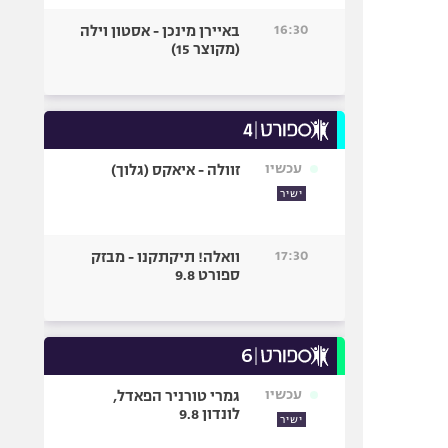
16:30
באיירן מינכן - אסטון וילה
(מקוצר 15)
עכשיו
זוולה - איאקס (גלוך)
ישיר
17:30
וואלה! תיקתקנו - מבזק
ספורט 9.8
עכשיו
גמרי טורניר הפאדל,
לונדון 9.8
ישיר