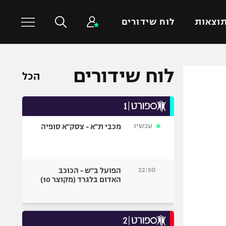
וצאות
לוח שידורים
לוח שידורים
כדורסל עולמי
ענפים נוספים
הכל
NBA
טניס
יורוליג
כדוריד
יורוקאפ
כדורעף
עכשיו
מכבי ת"א - צסק"א סופיה
שחייה
ג'ודו
22:50
הפועל ב"ש - הכוכב
אגרוף
האדום בלגרד (מקוצר 10)
ספורט אולימפי
UFC
היאבקות WWE