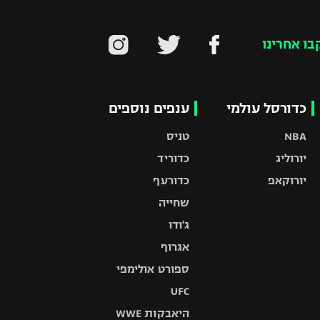
בו אחרינו
כדורסל עולמי
ענפים נוספים
NBA
טניס
יורוליג
כדוריד
יורוקאפ
כדורעף
שחייה
ג'ודו
אגרוף
ספורט אולימפי
UFC
היאבקות WWE