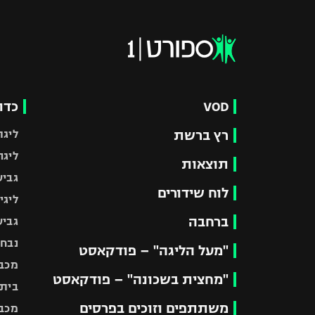
VOD
כדו
רץ ברשת
ליגת
ליגה
תוצאות
גביע
לוח שידורים
ליגי
ברחבה
גביע
נבחר
"מעל הליגה" – פודקאסט
מכבי
"מחצית בשכונה" – פודקאסט
בית"
משתתפים וזוכים בפרסים
מכבי