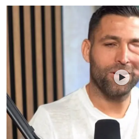
תל אביב
ליגה סינית
חיפה
ליגה ברזילאית
באר שבע
ליגות נוספות
תניה
דה