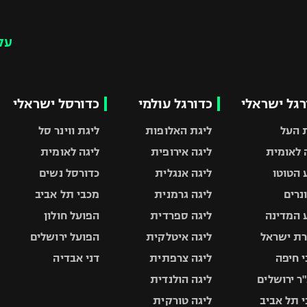
עק
רגל ישראלי
כדורגל עולמי
כדורסל ישראלי
 העל
ליגת האלופות
ליגת ווינר סל
 לאומית
ליגה אירופית
ליגה לאומית
 הטוטו
ליגה אנגלית
כדורסל נשים
ונרים
ליגה גרמנית
מכבי תל אביב
 המדינה
ליגה ספרדית
הפועל חולון
ת ישראל
ליגה איטלקית
הפועל ירושלים
 חיפה
ליגה צרפתית
דני אבדיה
ר ירושלים
ליגה הולנדית
 תל אביב
ליגה טורקית