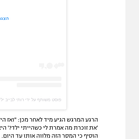
הצגת
פוסט משותף על ידי ‏‎רותי לבייב יליזרוב | המרכז להכשרת יועצים זוגיים‎‏ (@‏‎ruthy.leviev.yelizarov‎‏)
הרגע המרגש הגיע מיד לאחר מכן: "ואז היל
'את זוכרת מה אמרת לי כשהייתי ילד?' היא
הוסיף כי המסר הזה מלווה אותו עד היום.