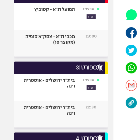
אופניים
עכשיו
הפועל ת"א - קטוביץ
ספורט מוטורי
ישיר
כדורמים
פוטבול אמריקאי NFL
23:00
מכבי ת"א - צסק"א סופיה
(מקוצר 10)
בייסבול MLB
ספורט אתגרי
ואקסטרים
אומנויות לחימה
גיימינג E-Sports
עכשיו
בית"ר ירושלים - אוסטריה
וינה
ישיר
22:30
בית"ר ירושלים - אוסטריה
וינה