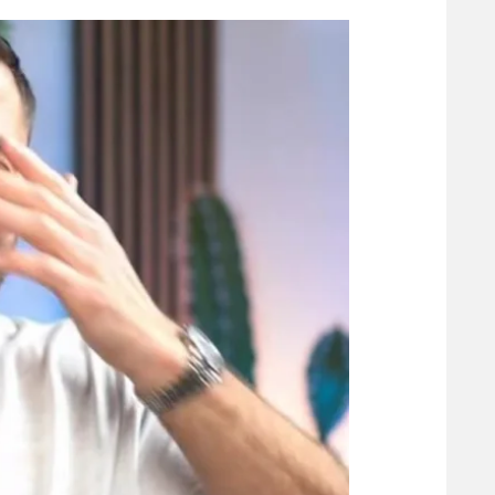
הפועל 
תקנון משתתפים וזוכים בפרסים
הפועל 
תקנון עבור פעילות אלקטרה
הפועל 
תקנון עבור פעילות ספורט 1 – "מרלן"
מכבי נ
טניס
בני יהו
גיימינג E-Sports
תנאי שימוש
מדיניות פרטיות
תקנון פעילות ספורט 1
רשיון להקרנה פומבית לבית עסק
הצטרפות לחבילת הערוצים
לוח דרושים – ג'ובנט
תגיות
המגזין