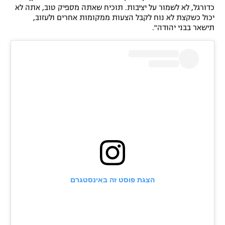
כדורגל, לא לשמור על יציבות. תוכיח שאתה מספיק טוב, אתה לא
רשיון להקרנה פומבית לבית עסק
יכול כשקצת לא נוח לקבל הצעות ממקומות אחרים ולעזוב,
תישאר בבני יהודה".
הצטרפות לחבילת הערוצים
לוח דרושים – ג'ובנט
תגיות
המגזין
הצגת פוסט זה באינסטגרם