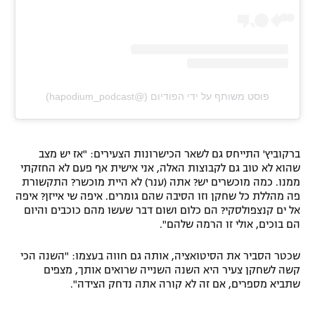
פוסט משותף על ידי ‏‎הפודיום‎‏ (@‏‎hapodium_podcast‎‏)
ברקוביץ' התייחס גם לשאר הכישרונות הצעירים: "אז יש מצב
שהוא לא טוב גם לקבוצות האלה, אני אישית אף פעם לא החזקתי
ממנו. כמה מוכשרים יש? אתה (ענר) לא היית מוכשר? התקשורת
פה מהללת כל שחקן וזו הסיבה שהם גומרים. איפה שי אייזן? איפה
אל ים קנצפולסקי? הם כלום ושום דבר שעשו מהם כוכבים והיום
הם בוכים, אולי זו הרמה שלהם".
שכטר הסביר את הסיטואציה, אותה גם חווה בעצמו: "השנה הכי
קשה לשחקן צעיר היא השנה השנייה שרואים אותך, מצפים
שתביא מספרים, אם זה לא קורה אתה נדחק הצידה".