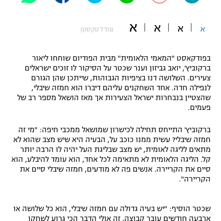
"מחצית בשכונה" – פודקאסט
אופניים
א
א
א
א
(גודל טקסט)
ספורט מוטורי
משתתפים וזוכים בפרסים
בפודקאסט "המאמי הלאומית" מבית הפודיום שוחחו ליאור
כדורמים
ברקוביץ', יואב גביזון וענר שכטר על הסיקור לו זוכים ישראלים
תקנון משתתפים וזוכים בפרסים
צעירים. השלושה דנו בציפיות הגבוהות, שייתכן שהן הגורם
טניס
לנפילה חדה. אחד השחקנים עליהם דיברו הוא חמזה שיבלי,
פוטבול אמריקאי NFL
שהצטיין בנבחרות ישראל הצעירות אך מאז הושאל מספר רב של
תקנון עבור פעילות אלקטרה
פעמים.
גיימינג E-Sports
בייסבול MLB
תקנון עבור פעילות ספורט 1 – "מרלן"
ברקוביץ' התייחס תחילה לכישרון שמושאל ממכבי חיפה: "מי זה
ספורט אתגרי ואקסטרים
חמזה שיבלי? עשית ממנו כוכב על, הבעיה היא שיש מצב שהוא לא
תנאי שימוש
מתאים לליגה לאומית, יש מצב שבליגת העל יהיה לו הרבה יותר
קל. הליגה הלאומית לא מתאימה לכל אחד, הוא עומד להיבלע, הוא
אומנויות לחימה
סיים את הקריירה. אנשים פה לא מודעים, חמזה שיבלי סיים את
הקריירה".
מדיניות פרטיות
גיימינג E-Sports
שכטר הוסיף: "יש בעיה גדולה עם חמזה שיבלי, הוא כל שלושה או
תקנון פעילות ספורט 1
ארבעה חודשים עובר קבוצה, זה אולי הדבר הכי גרוע לשחקן