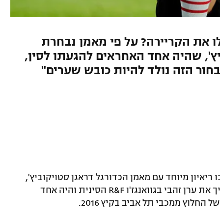
 את הקריירה? על פי מאמן נבחרת
ץ', שהיה אחד האחראים להגעתו לסין,
ור הזה נולד להיות כובש שערים"
ריאיון מיוחד עם מאמן הכדורגל דראגן סטויקוביץ',
מאמן נבחרת סרביה לשעבר, שכזכור הדריך את ערן זהבי בגוואנגז'ו R&F הסינית והיה אחד
חלוץ ממכבי תל אביב בקיץ 2016.