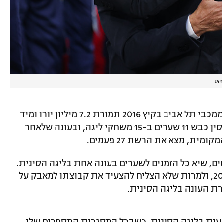
Ja
כזכור, זהבי נרכש על ידי הקבוצה הסינית ממכבי תל אביב בקיץ 2016 תמורת 7.2 מיליון יורו ומיד
פרע שטרות. בחצי העונה הראשונה שלו בסין כבש 11 שערים ב-15 משחקי ליגה, ובעונה שלאחר
ת, מצא את הרשת 27 פעמים.
2 זהבי הגיע לשיאו עם 29 כיבושים, שיא כל הזמנים לשערים בעונה אחת בליגה הסינית.
הוא סיים כמלך שערי הליגה ב-2017 וב-2019, ולמרות שלא הצליח להצעיד את קבוצתו למאבק על
ת העונה בליגה הסינית.
ול, זהבי כבש 91 שערים ב-106 הופעות בליגה הסינית, כשבכל המסגרות המספרים שלו