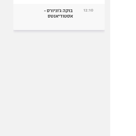
12:10
בוקה ג'וניורס -
אסטודיאנטס