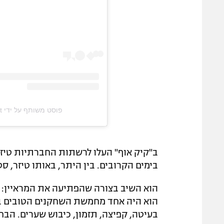
פוסט משותף על ידי ‏‎Pod_on_podcast‎‏ (@‏‎pod_on_podcast‎‏)
ב"קיק אוף" העלו לרשתות החברתיות טיז
בימים הקרובים. בין היתר, באותו טיזר, סט
הוא השיב בצורה שהפתיעה את המראיין: "א
הוא היה אחד מחמשת השחקנים הטובים בעו
בעיטה, קפיצה, תזמון, כיבוש שערים. הבחו