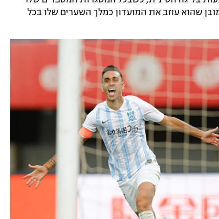
בקעות ב-117 הופעות. כמובן שהוא עוזב את המועדון כמלך השערים שלו בכל