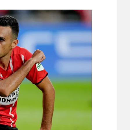
משתתפים וזוכים בפרסים
מכבי ת
הפועל 
תקנון משתתפים וזוכים בפרסים
הפועל 
תקנון עבור פעילות אלקטרה
הפועל 
תקנון עבור פעילות ספורט 1 – "מרלן"
מכבי נ
טניס
בני יהו
גיימינג E-Sports
תנאי שימוש
מדיניות פרטיות
תקנון פעילות ספורט 1
רשיון להקרנה פומבית לבית עסק
הצטרפות לחבילת הערוצים
לוח דרושים – ג'ובנט
תגיות