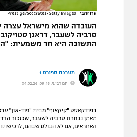
המגזין
ערן זהבי
|
Prestige/Soccrates/Getty Images
העובדה שהוא מישראל עצרה לו
סרביה לשעבר, דראגן סטויקובי
התשובה היא חד משמעית: "הבח
מערכת ספורט 1
יום רביעי, 09:16, 04.02.26
בפודקאסט "קיקאוף" מבית "פוד-און" ערכו 
האחראים, אם לא הבולט שבהם, לרכישתו של ה