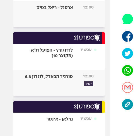
היאבקות WWE
12:00
ארסנל - ריאל בטיס
אופניים
ספורט מוטורי
כדורמים
פוטבול אמריקאי NFL
בייסבול MLB
עכשיו
לודוגורץ - הפועל ת"א
(מקוצר 10)
ספורט אתגרי
ואקסטרים
אומנויות לחימה
12:00
טורניר הפאדל, לונדון 6.8
גיימינג E-Sports
ישיר
עכשיו
מילאן - אינטר