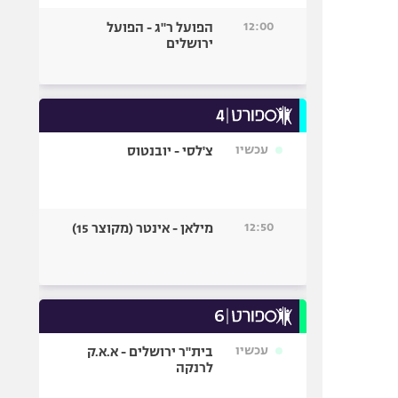
12:00
הפועל ר"ג - הפועל
ירושלים
עכשיו
צ'לסי - יובנטוס
12:50
מילאן - אינטר (מקוצר 15)
עכשיו
בית"ר ירושלים - א.א.ק
לרנקה