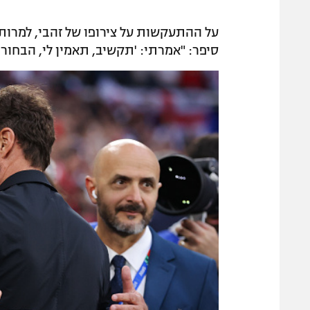
על ההתעקשות על צירופו של זהבי, למרות ש
סיפר: "אמרתי: 'תקשיב, תאמין לי, הבחור הזה יעלה 30 מיליון. אל תשכח את ז