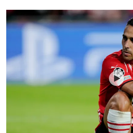
ל אביב
ליגה טורקית
תל אביב
ליגה סינית
חיפה
ליגה ברזילאית
באר שבע
ליגות נוספות
תניה
דה