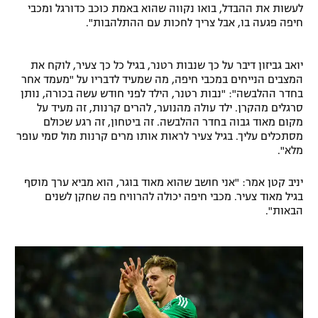
לעשות את ההבדל, בואו נקווה שהוא באמת כוכב כדורגל ומכבי
רשיון להקרנה פומבית לבית עסק
חיפה פגעה בו, אבל צריך לחכות עם ההתלהבות".
הצטרפות לחבילת הערוצים
יואב גביזון דיבר על כך שנבות רטנר, בגיל כל כך צעיר, לוקח את
המצבים הנייחים במכבי חיפה, מה שמעיד לדבריו על "מעמד אחר
לוח דרושים – ג'ובנט
בחדר ההלבשה": "נבות רטנר, הילד לפני חודש עשה בכורה, נותן
סרגלים מהקרן. ילד עולה מהנוער, להרים קרנות, זה מעיד על
תגיות
מקום מאוד גבוה בחדר ההלבשה. זה ביטחון, זה רגע שכולם
מסתכלים עליך. בגיל צעיר לראות אותו מרים קרנות מול סמי עופר
מלא".
המגזין
יניב קטן אמר: "אני חושב שהוא מאוד בוגר, הוא מביא ערך מוסף
בגיל מאוד צעיר. מכבי חיפה יכולה להרוויח פה שחקן לשנים
הבאות".