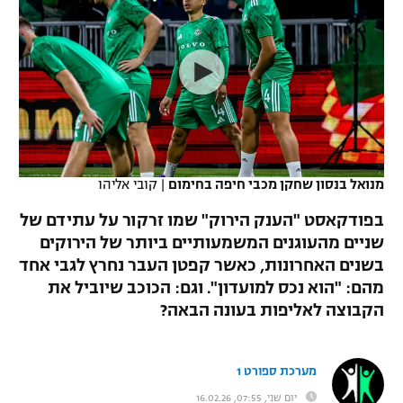
כדורסל נשים
נבחרת ישראל
יורוליג
ליגה ספרדית
טניס
VOD
מכבי תל אביב
מכבי חיפה
יורוקאפ
ליגה איטלקית
כדוריד
הפועל חולון
בית"ר ירושלים
רץ ברשת
ליגה צרפתית
כדורעף
הפועל ירושלים
מכבי תל אביב
ליגה הולנדית
שחייה
תוצאות
מנואל בנסון שחקן מכבי חיפה בחימום
|
קובי אליהו
דני אבדיה
הפועל תל אביב
ליגה טורקית
בפודקאסט "הענק הירוק" שמו זרקור על עתידם של
ג'ודו
הפועל חיפה
שניים מהעוגנים המשמעותיים ביותר של הירוקים
לוח שידורים
ליגה סינית
בשנים האחרונות, כאשר קפטן העבר נחרץ לגבי אחד
אגרוף
הפועל באר שבע
מהם: "הוא נכס למועדון". וגם: הכוכב שיוביל את
ליגה ברזילאית
ברחבה
הקבוצה לאליפות בעונה הבאה?
ספורט אולימפי
מכבי נתניה
ליגות נוספות
UFC
"מעל הליגה" – פודקאסט
בני יהודה
מערכת ספורט 1
היאבקות WWE
יום שני, 07:55, 16.02.26