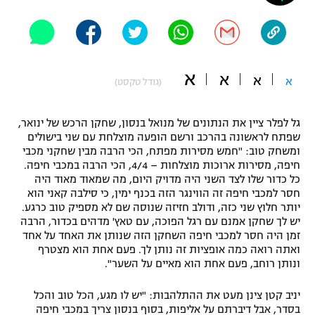
"מחצית בשכונה" – פודקאסט
אופניים
ספורט מוטורי
משתתפים וזוכים בפרסים
א
א
א
א
(גודל טקסט)
כדורמים
תקנון משתתפים וזוכים בפרסים
טניס
גל לפלר ציין את הנתונים של מנואל בנסון, שחקן הרכש של ינואר,
פוטבול אמריקאי NFL
שפתח לראשונה בהרכב ורשם הופעה מוצלחת עם שני בישולים
תקנון עבור פעילות אלקטרה
ומשחק טוב: "חמש מסירות מפתח, הכי הרבה מבין שחקני מכבי
גיימינג E-Sports
בייסבול MLB
חיפה, מסירות ארוכות מוצלחות – 4/4, הכי הרבה במכבי חיפה.
תקנון עבור פעילות ספורט 1 – "מרלן"
כל כדור שלו לצד השני היה מדויק היום, מה שמאוד מאוד היה
חסר למכבי חיפה זה הווינגר הזה בכנף ימין, כי סילבה קאני הוא
ספורט אתגרי ואקסטרים
יותר חלוץ שני כזה, ודולב חזיזה שנוסה שם לא מספיק טוב כרגע.
תנאי שימוש
יש לך שחקן אמנם עם רגל הפוכה, עם טאץ' מדהים בכדור, הרבה
אומנויות לחימה
זמן היה חסר למכבי חיפה השחקן הזה שנותן את האחד על אחד
ואתה רואה כמה אופציות זה נותן לך. פעם אחת הוא מצטרף
מדיניות פרטיות
ונותן רוחב, פעם אחת הוא מאיים על השער".
גיימינג E-Sports
יניב קטן צינן מעט את ההתלהבות: "יש לו מגע, הכל טוב והכל
תקנון פעילות ספורט 1
בסדר, אבל דיברתם על אליפות, בסוף בנסון צריך במכבי חיפה