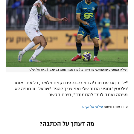
רשיון להקרנה פומבית לבית עסק
הצטרפות לחבילת הערוצים
לוח דרושים – ג'ובנט
תגיות
המגזין
עילאי אלמקייס שחקן מכבי בני ריינה מול עדן שמיר שחקן בני סכנין
|
מאור אלקסלסי
"ילד בן 14 עם חבר'ה בני 22-23 עם זקנים מלאים, כל אחד אומר
'פלסטין' ומגיע התור שלי ואני צריך להגיד 'ישראל'. זו חוויה לא
נעימה ואתה לומד להתמודד", סיכם הקשר.
עוד באותו נושא:
עילאי אלמקייס
מה דעתך על הכתבה?