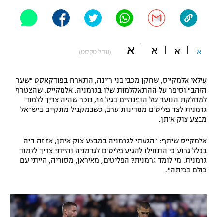
"מחצית בשכונה" – פודקאסט
אופניים
ספורט מוטורי
משתתפים וזוכים בפרסים
א
א
א
א
(גודל טקסט)
כדורמים
תקנון משתתפים וזוכים בפרסים
טניס
עילאי אלמקייס, שחקן מכבי בני ריינה, התארח בפודקאסט "שער
פוטבול אמריקאי NFL
הזהב" וסיפר על ההתאקלמות שלו בגרמניה. אלמקייס, שהצטרף
תקנון עבור פעילות אלקטרה
למחלקת הנוער של הופנהיים בגיל 14, נזכר שהיה צריך ללמוד
גרמנית לצד פליטים ממדינות ערב, כשבמקביל מתקיים בישראל
גיימינג E-Sports
בייסבול MLB
מבצע צוק איתן.
תקנון עבור פעילות ספורט 1 – "מרלן"
ספורט אתגרי ואקסטרים
אלמקייס שיתף: "הגעתי לגרמניה במבצע צוק איתן, אז זה היה
תנאי שימוש
בכלל גרוע כי התחילו להגיע פליטים לגרמניה והייתי צריך ללמוד
אומנויות לחימה
גרמנית. מי לומד גרמנית? הפליטים, מאיראן, מסוריה, הייתי עם
כולם בכיתה".
מדיניות פרטיות
גיימינג E-Sports
תקנון פעילות ספורט 1