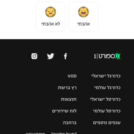
אהבתי
לא אהבתי
כדורגל ישראלי
VOD
כדורגל עולמי
רץ ברשת
ליגת העל
כדורסל ישראלי
תוצאות
ליגת
ליגה לאומית
האלופות
כדורסל עולמי
לוח שידורים
ליגת ווינר
סל
גביע הטוטו
ענפים נוספים
ברחבה
ליגה
NBA
אירופית