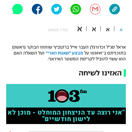
"מחצית בשכונה" – פודקאסט
אופניים
ספורט מוטורי
א
משתתפים וזוכים בפרסים
א
א
א
(גודל טקסט)
כדורמים
תקנון משתתפים וזוכים בפרסים
אראל סג"ל וכדורגלן העבר אייל ברקוביץ' שוחחו הבוקר (ראשון)
טניס
בתוכניתם ב־103FM על
מבצע "שאגת הארי"
ועל השאלה האם
פוטבול אמריקאי NFL
הוא עשוי להוביל לקריסת המשטר האיראני.
תקנון עבור פעילות אלקטרה
גיימינג E-Sports
בייסבול MLB
האזינו לשיחה
תקנון עבור פעילות ספורט 1 – "מרלן"
ספורט אתגרי ואקסטרים
תנאי שימוש
אומנויות לחימה
מדיניות פרטיות
גיימינג E-Sports
תקנון פעילות ספורט 1