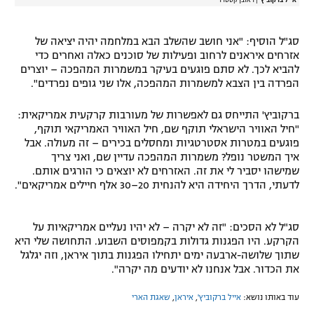
אייל ברקוביץ'
|
ראובן קסטרו
סג"ל הוסיף: "אני חושב שהשלב הבא במלחמה יהיה יציאה של
אזרחים איראנים לרחוב ופעילות של סוכנים כאלה ואחרים כדי
להביא לכך. לא סתם פוגעים בעיקר במשמרות המהפכה – יוצרים
הפרדה בין הצבא למשמרות המהפכה, אלו שני גופים נפרדים".
ברקוביץ' התייחס גם לאפשרות של מעורבות קרקעית אמריקאית:
"חיל האוויר הישראלי תוקף שם, חיל האוויר האמריקאי תוקף,
פוגעים במטרות אסטרטגיות ומחסלים בכירים – זה מעולה. אבל
איך המשטר נופל? משמרות המהפכה עדיין שם, ואני צריך
שמישהו יסביר לי את זה. האזרחים לא יוצאים כי הורגים אותם.
לדעתי, הדרך היחידה היא להנחית 20–30 אלף חיילים אמריקאים".
סג"ל לא הסכים: "זה לא יקרה – לא יהיו נעליים אמריקאיות על
הקרקע. היו הפגנות גדולות בקמפוסים השבוע. התחושה שלי היא
שתוך שלושה-ארבעה ימים יתחילו הפגנות בתוך איראן, וזה יגלגל
את הכדור. אבל אנחנו לא יודעים מה יקרה".
עוד באותו נושא:
אייל ברקוביץ'
,
איראן
,
שאגת הארי