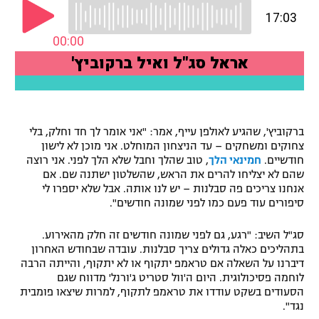
רשיון להקרנה פומבית לבית עסק
הצטרפות לחבילת הערוצים
לוח דרושים – ג'ובנט
תגיות
ברקוביץ', שהגיע לאולפן עייף, אמר: "אני אומר לך חד וחלק, בלי
צחוקים ומשחקים – עד הניצחון המוחלט. אני מוכן לא לישון
המגזין
חודשיים.
חמינאי הלך
, טוב שהלך וחבל שלא הלך לפני. אני רוצה
שהם לא יצליחו להרים את הראש, שהשלטון ישתנה שם. אם
אנחנו צריכים פה סבלנות – יש לנו אותה. אבל שלא יספרו לי
סיפורים עוד פעם כמו לפני שמונה חודשים".
סג"ל השיב: "רגע, גם לפני שמונה חודשים זה חלק מהאירוע.
בתהליכים כאלה גדולים צריך סבלנות. עובדה שבחודש האחרון
דיברנו על השאלה אם טראמפ יתקוף או לא יתקוף, והייתה הרבה
לוחמה פסיכולוגית. היום ה'וול סטריט ג'ורנל' מדווח שגם
הסעודים בשקט עודדו את טראמפ לתקוף, למרות שיצאו פומבית
נגד".