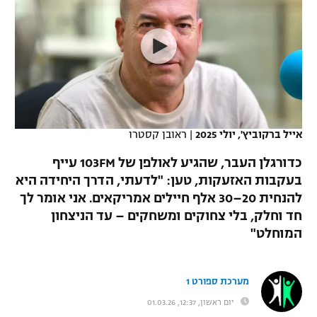
כדורסל נשים
נבחרת ישראל
יורוליג
ליגה ספרדית
טניס
VOD
מכבי תל אביב
מכבי חיפה
יורוקאפ
ליגה איטלקית
כדוריד
הפועל חולון
בית"ר ירושלים
רץ ברשת
ליגה צרפתית
כדורעף
הפועל ירושלים
מכבי תל אביב
ליגה הולנדית
אייל ברקוביץ', יולי 2025
|
ראובן קסטרו
שחייה
תוצאות
דני אבדיה
הפועל תל אביב
כדורגלן העבר, שהגיע לאולפן של 103FM עייף
ליגה טורקית
ג'ודו
בעקבות האזעקות, טען: "לדעתי, הדרך היחידה היא
הפועל חיפה
לוח שידורים
להנחית 20–30 אלף חיילים אמריקאים. אני אומר לך
ליגה סינית
אגרוף
חד וחלק, בלי צחוקים ומשחקים – עד הניצחון
הפועל באר שבע
המוחלט"
ליגה ברזילאית
ברחבה
ספורט אולימפי
מכבי נתניה
ליגות נוספות
UFC
מערכת ספורט 1
"מעל הליגה" – פודקאסט
בני יהודה
יום ראשון, 12:37, 01.03.26
היאבקות WWE