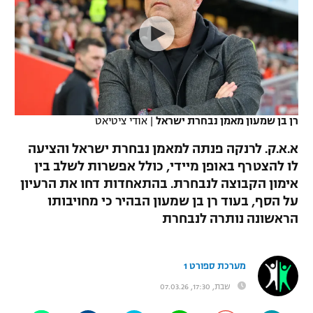
כדורסל נשים
נבחרת ישראל
יורוליג
ליגה ספרדית
טניס
VOD
מכבי תל אביב
מכבי חיפה
יורוקאפ
ליגה איטלקית
כדוריד
הפועל חולון
בית"ר ירושלים
רץ ברשת
ליגה צרפתית
כדורעף
הפועל ירושלים
מכבי תל אביב
רן בן שמעון מאמן נבחרת ישראל
|
אודי ציטיאט
ליגה הולנדית
שחייה
תוצאות
דני אבדיה
א.א.ק. לרנקה פנתה למאמן נבחרת ישראל והציעה
הפועל תל אביב
לו להצטרף באופן מיידי, כולל אפשרות לשלב בין
ליגה טורקית
ג'ודו
אימון הקבוצה לנבחרת. בהתאחדות דחו את הרעיון
הפועל חיפה
לוח שידורים
ליגה סינית
על הסף, בעוד רן בן שמעון הבהיר כי מחויבותו
אגרוף
הראשונה נותרה לנבחרת
הפועל באר שבע
ליגה ברזילאית
ברחבה
ספורט אולימפי
מכבי נתניה
ליגות נוספות
מערכת ספורט 1
UFC
"מעל הליגה" – פודקאסט
בני יהודה
שבת, 17:30, 07.03.26
היאבקות WWE