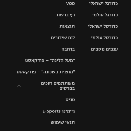
כדורגל ישראלי
VOD
כדורגל עולמי
רץ ברשת
ליגת העל
כדורסל ישראלי
תוצאות
ליגת
ליגה לאומית
האלופות
כדורסל עולמי
לוח שידורים
ליגת ווינר
סל
גביע הטוטו
ענפים נוספים
ברחבה
ליגה
NBA
אירופית
"מעל הליגה" – פודקאסט
ליגה לאומית
ליגיונרים
טניס
יורוליג
ליגה אנגלית
"מחצית בשכונה" – פודקאסט
כדורסל נשים
גביע המדינה
כדוריד
יורוקאפ
ליגה גרמנית
משתתפים וזוכים
בפרסים
מכבי תל
נבחרת
כדורעף
אביב
ישראל
ליגה
טניס
ספרדית
תקנון משתתפים
שחייה
הפועל חולון
מכבי חיפה
וזוכים בפרסים
גיימינג E-Sports
ליגה
איטלקית
ג'ודו
הפועל
בית"ר
תנאי שימוש
תקנון עבור פעילות
ירושלים
ירושלים
אלקטרה