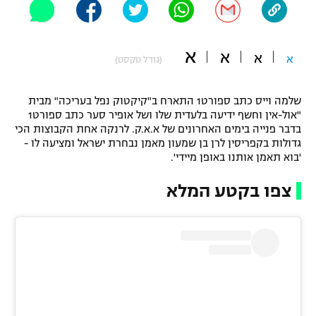
"מחצית בשכונה" – פודקאסט
אופניים
א
א
א
א
(גודל טקסט)
ספורט מוטורי
משתתפים וזוכים בפרסים
כדורמים
שלמה וייס כתב ספורט1 התארח ב"קיקטוק נפל בעריכה" מבית
תקנון משתתפים וזוכים בפרסים
טניס
"אול-אין וחשף ידיעה בלעדית שלו ושל אופיר סער כתב ספורט1
בדבר פנייה בימים האחרונים של א.א.ק. לרנקה אחת הקבוצות הכי
פוטבול אמריקאי NFL
תקנון עבור פעילות אלקטרה
גדולות בקפריסין לרן בן שמעון מאמן נבחרת ישראל ומציעה לו -
'בוא תאמן אותנו באופן מיידי'.
גיימינג E-Sports
בייסבול MLB
תקנון עבור פעילות ספורט 1 – "מרלן"
צפו בקטע המלא
ספורט אתגרי ואקסטרים
תנאי שימוש
אומנויות לחימה
מדיניות פרטיות
גיימינג E-Sports
תקנון פעילות ספורט 1