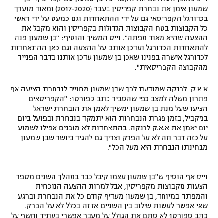
שמעון אימן את נבחרת קפריסין בעבר (2017-2020) ומאוד מוערך
בכדורגל הקפריסאי גם על ידי ההתאחדות וגם כמעט על ידי ראשי
כל הקבוצות בטח הקבוצות הגדולות בקפריסין והוא מקבל את
ההצעה שהיא מאוד מפתה". וייס המשיך והוסיף: "בן שמעון פנה
להתאחדות הכדורגל ועדכן אותם על ההצעה וגם כאן ההתאחדות
לכדורגל אישרה בפנינו שאכן בן שמעון עדכן אותנו בדבר הפנייה
מהקבוצה הקפריסאית".
א.א.ק. לרנקה שמודעת לכך שבן שמעון מחוייב לנבחרת הציעה אף
פתרון משלה למצב כפי שהסביר כתב ספורט1: "הקפריסאים
הציעו שעל מנת בן שמעון ימשיך לאמן את הנבחרת ישראל
במקביל, בזמן פגרת הנבחרות הוא יתמקד בנבחרת ובפועל ביום
יום יאמן את א.א.ק לרנקה. בהתאחדות לא מוכנים אפילו לשמוע
על כזה דבר וזה לא על הפרק וצריך גם להגיד ביושר שבן שמעון
מבחינתו הנבחרת היא מעל הכל".
וייס אף הוסיף ש"בן שמעון עצמו קיבל כבר במהלך השנים מספר
הצעות מקבוצות מקפריסין, אבל למרות ההצעה הנוכחית
והמפתה במיוחד, בן שמעון מעדיף קודם כל את הנבחרת וברגע
שאי אפשר לעשות שילוב בין השניים אז זה בכלל לא על הפרק.
כתב ספורט1 לא סתם את הגולל על מעבר אפשרי בעתיד וחשף על