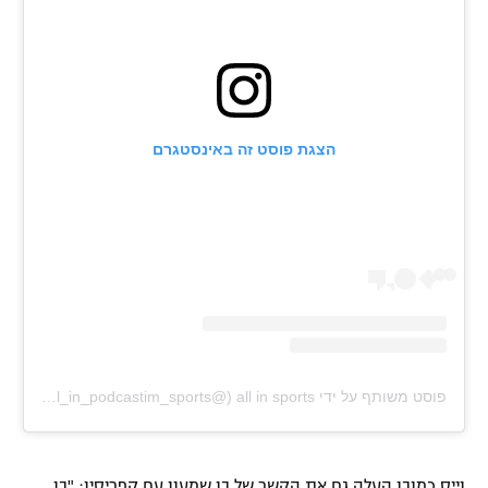
רשיון להקרנה פומבית לבית עסק
הצטרפות לחבילת הערוצים
לוח דרושים – ג'ובנט
הצגת פוסט זה באינסטגרם
תגיות
המגזין
פוסט משותף על ידי ‏‎all in sports‎‏ (@‏‎all_in_podcastim_sports‎‏)
וייס כמובן העלה גם את הקשר של בן שמעון עם קפריסין: "בן