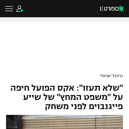
כדורגל ישראלי
ליגת העל
כדורגל עולמי
כדורגל ישראלי
ליגה לאומית
"שלא תעזו": אקס הפועל חיפה
ליגת האלופות
כדורסל ישראלי
גביע הטוטו
על "משפט המחץ" של שייע
ליגה אירופית
פייגנבוים לפני משחק
ליגת ווינר סל
ליגיונרים
כדורסל עולמי
ליגה אנגלית
ליגה לאומית
גביע המדינה
NBA
ליגה גרמנית
ענפים נוספים