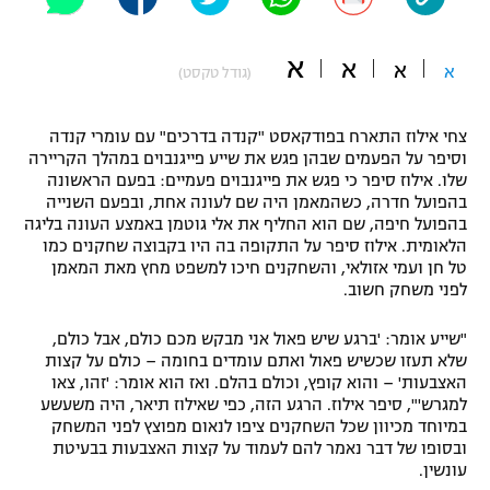
"מחצית בשכונה" – פודקאסט
אופניים
א
א
א
א
(גודל טקסט)
ספורט מוטורי
משתתפים וזוכים בפרסים
צחי אילוז התארח בפודקאסט "קנדה בדרכים" עם עומרי קנדה
כדורמים
וסיפר על הפעמים שבהן פגש את שייע פייגנבוים במהלך הקריירה
תקנון משתתפים וזוכים בפרסים
טניס
שלו. אילוז סיפר כי פגש את פייגנבוים פעמיים: בפעם הראשונה
פוטבול אמריקאי NFL
בהפועל חדרה, כשהמאמן היה שם לעונה אחת, ובפעם השנייה
תקנון עבור פעילות אלקטרה
בהפועל חיפה, שם הוא החליף את אלי גוטמן באמצע העונה בליגה
הלאומית. אילוז סיפר על התקופה בה היו בקבוצה שחקנים כמו
גיימינג E-Sports
בייסבול MLB
טל חן ועמי אזולאי, והשחקנים חיכו למשפט מחץ מאת המאמן
תקנון עבור פעילות ספורט 1 – "מרלן"
לפני משחק חשוב.
ספורט אתגרי ואקסטרים
תנאי שימוש
"שייע אומר: 'ברגע שיש פאול אני מבקש מכם כולם, אבל כולם,
אומנויות לחימה
שלא תעזו שכשיש פאול ואתם עומדים בחומה – כולם על קצות
האצבעות' – והוא קופץ, וכולם בהלם. ואז הוא אומר: 'זהו, צאו
מדיניות פרטיות
למגרש'", סיפר אילוז. הרגע הזה, כפי שאילוז תיאר, היה משעשע
גיימינג E-Sports
במיוחד מכיוון שכל השחקנים ציפו לנאום מפוצץ לפני המשחק
ובסופו של דבר נאמר להם לעמוד על קצות האצבעות בבעיטת
תקנון פעילות ספורט 1
עונשין.