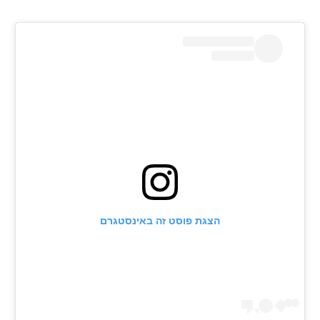
רשיון להקרנה פומבית לבית עסק
הצטרפות לחבילת הערוצים
לוח דרושים – ג'ובנט
תגיות
המגזין
הצגת פוסט זה באינסטגרם