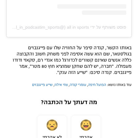
פוסט משותף על ידי ‏‎all in sports‎‏ (@‏‎all_in_podcastim_sports‎‏)
באותו הקשר, קנדה סיפר על החוויה שלו עם פייגנבוים
בגולסטאר, שם הוא עשה אסיפה לפני משחק חשוב והקבוצה
כללה אנשים שאינם קשורים לכדורגל כמו אנדי רם, סקאזי ודודו
מעפולה. "חברה, יש להם שחקן שמוציא חוץ 80 מטר", אמר
פייגנבוים. קנדה סיכם: "שייע הזה ענק".
עוד באותו נושא:
הפועל חיפה
,
עומרי קנדה
,
צחי אילוז
,
שייע פייגנבוים
מה דעתך על הכתבה?
אהבתי
לא אהבתי