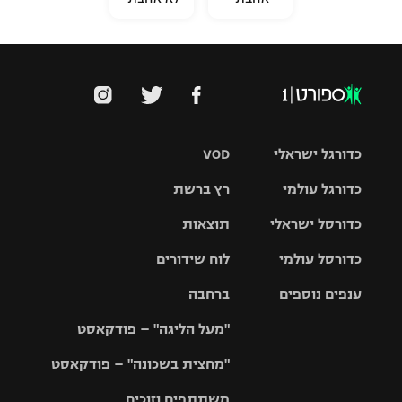
כדורגל ישראלי
VOD
כדורגל עולמי
רץ ברשת
ליגת העל
כדורסל ישראלי
תוצאות
ליגת
ליגה לאומית
האלופות
כדורסל עולמי
לוח שידורים
ליגת ווינר
סל
גביע הטוטו
ענפים נוספים
ברחבה
ליגה
NBA
אירופית
"מעל הליגה" – פודקאסט
ליגה לאומית
ליגיונרים
טניס
יורוליג
ליגה אנגלית
"מחצית בשכונה" – פודקאסט
כדורסל נשים
גביע המדינה
כדוריד
יורוקאפ
ליגה גרמנית
משתתפים וזוכים