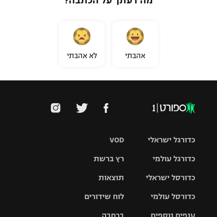
מה דעתך על הכתבה?
אהבתי
לא אהבתי
כדורגל ישראלי
VOD
כדורגל עולמי
רץ ברשת
ליגת העל
כדורסל ישראלי
תוצאות
ליגת
ליגה לאומית
האלופות
כדורסל עולמי
לוח שידורים
ליגת ווינר
סל
גביע הטוטו
ענפים נוספים
ברחבה
ליגה