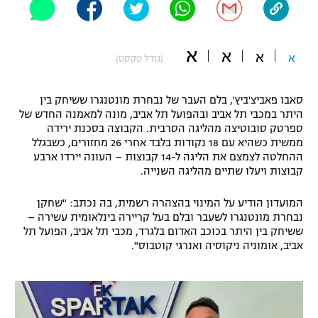
"מחצית בשכונה" – פודקאסט
אופניים
א
א
א
א
(גודל טקסט)
ספורט מוטורי
משתתפים וזוכים בפרסים
כדורמים
סאבו פאביצ'ביץ', בלם העבר של נבחרת מונטנגרו ששיחק בין
תקנון משתתפים וזוכים בפרסים
טניס
היתר במכבי תל אביב ובהפועל תל אביב, מונה למאמנה החדש של
ספרטק סובוטיצה מהליגה הסרבית. הקבוצה בסכנת ירידה
פוטבול אמריקאי NFL
תקנון עבור פעילות אלקטרה
ממשית כשהיא עם 18 נקודות בלבד אחרי 26 מחזורים, כשבגלל
ההחלטה לצמצם את הליגה ל-14 קבוצות – העונה יירדו ארבע
גיימינג E-Sports
בייסבול MLB
קבוצות ויעלו שתיים מהליגה השנייה.
תקנון עבור פעילות ספורט 1 – "מרלן"
ספורט אתגרי ואקסטרים
המועדון הודיע על המינוי בהצהרה רשמית, בה נכתב: "שחקן
תנאי שימוש
נבחרת מונטנגרו לשעבר ובלם בעל קריירה בינלאומית עשירה –
ששיחק בין היתר בכוכב האדום בלגרד, מכבי תל אביב, הפועל תל
אומנויות לחימה
אביב, אומוניה ניקוסיה ואנרגי קוטבוס".
מדיניות פרטיות
גיימינג E-Sports
תקנון פעילות ספורט 1