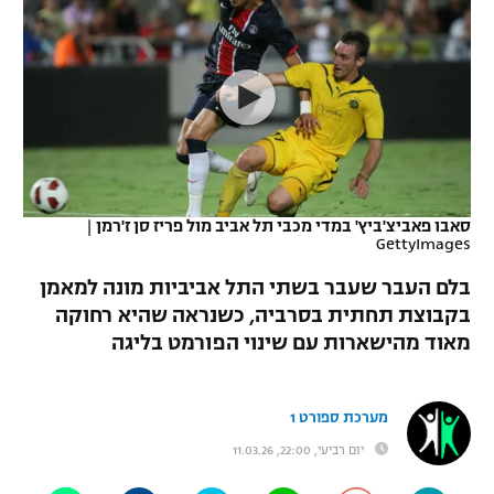
כדורסל נשים
נבחרת ישראל
יורוליג
ליגה ספרדית
טניס
VOD
מכבי תל אביב
מכבי חיפה
יורוקאפ
ליגה איטלקית
כדוריד
הפועל חולון
בית"ר ירושלים
רץ ברשת
ליגה צרפתית
כדורעף
הפועל ירושלים
מכבי תל אביב
ליגה הולנדית
שחייה
תוצאות
סאבו פאביצ'ביץ' במדי מכבי תל אביב מול פריז סן ז'רמן
|
דני אבדיה
הפועל תל אביב
GettyImages
ליגה טורקית
ג'ודו
בלם העבר שעבר בשתי התל אביביות מונה למאמן
הפועל חיפה
לוח שידורים
בקבוצת תחתית בסרביה, כשנראה שהיא רחוקה
ליגה סינית
אגרוף
מאוד מהישארות עם שינוי הפורמט בליגה
הפועל באר שבע
ליגה ברזילאית
ברחבה
ספורט אולימפי
מכבי נתניה
מערכת ספורט 1
ליגות נוספות
UFC
"מעל הליגה" – פודקאסט
בני יהודה
יום רביעי, 22:00, 11.03.26
היאבקות WWE