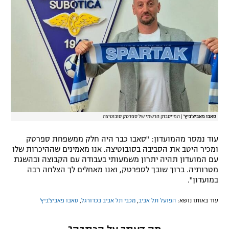
רשיון להקרנה פומבית לבית עסק
הצטרפות לחבילת הערוצים
לוח דרושים – ג'ובנט
תגיות
המגזין
סאבו פאביצ'ביץ'
|
הפייסבוק הרשמי של ספרטק סובוטיצה
עוד נמסר מהמועדון: "סאבו כבר היה חלק ממשפחת ספרטק
ומכיר היטב את הסביבה בסובוטיצה. אנו מאמינים שההיכרות שלו
עם המועדון תהיה יתרון משמעותי בעבודה עם הקבוצה ובהשגת
מטרותיה. ברוך שובך לספרטק, ואנו מאחלים לך הצלחה רבה
במועדון".
עוד באותו נושא:
הפועל תל אביב
,
מכבי תל אביב בכדורגל
,
סאבו פאביצ'ביץ'