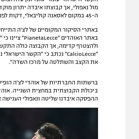
ה-45 במקום לאסאנה קוליבאלי, דקות לפני המהפך של נאפולי.
באתרי הסיקור המקומיים של לצ'ה התייחסו
באתר האוהדים "e
ולהצטרף קדימה, אך הקבוצה כולה התקש
"CalcioLecce" נכתב כי "הקשר ה
את הקצב והשתלטה על מרכז השדה".
ברשתות החברתיות של אוהדי לצ'ה הופיעו
ההפסקה איבדנו שליטה ונאפולי הענישה א