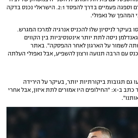
מול נאפולי, אך קבוצתו איבדה יתרון מוקדם וספגה פעמיים בדרך להפסד 2:1. הישראלי נכנס בדקה
 בעיקר לניסיון שלו להכניס אנרגיה למרכז המגרש.
PianetaLecc" ציינו כי "גאנדלמן ניסה לתת יותר אינטנסיביות בין הקווים
תה לשמור על הארגון לאחר ההפסקה". באתר
ישראלי נכנס עם הרבה תנועה ורצון להשפיע, אבל נאפולי העלתה
 גם תגובות ביקורתיות יותר, בעיקר על הירידה
ביכולת הקבוצתית במחצית השנייה. אוהד כתב ב-X: "החילופים היו אמורים לתת איזון, אבל אחרי
ותנו".