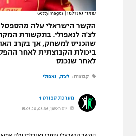
המגזין
עומרי גאנדלמן
|
Gettyimages
הקשר הישראלי עלה מהספסל 
לצ'ה לנאפולי. בתקשורת המקומ
שהכניס למשחק, אך בקרב האוה
ביכולת הקבוצתית לאחר ההפס
לאחר שנכנס
קבוצות:
לצ'ה
נאפולי
מערכת ספורט 1
יום ראשון, 08:36, 15.03.26
הקשר הישראלי עומרי גאנדלמן עלה אמש