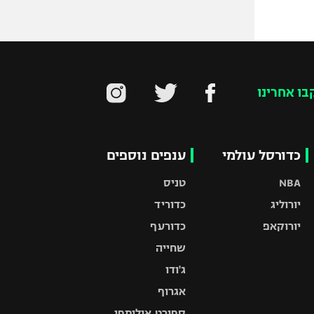
בו אחרינו
כדורסל עולמי
ענפים נוספים
NBA
טניס
יורוליג
כדוריד
יורוקאפ
כדורעף
שחייה
ג'ודו
אגרוף
ספורט אולימפי