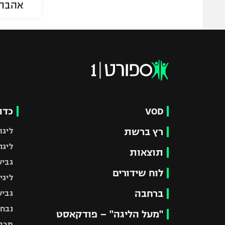
אהבת
VOD
כדו
רץ ברשת
ליגת
ליגה
תוצאות
גביע
לוח שידורים
ליגי
ברחבה
גביע
נבחר
"מעל הליגה" – פודקאסט
מכבי