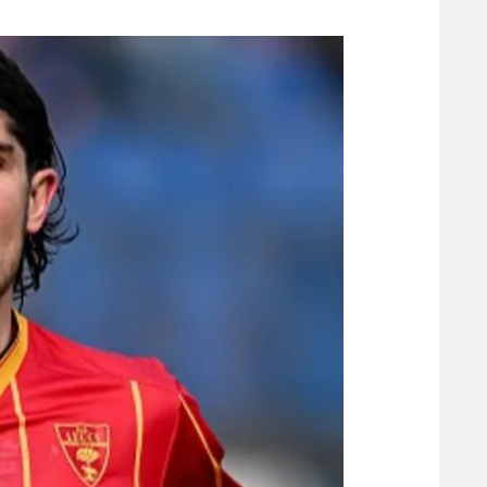
משתתפים וזוכים בפרסים
מכבי ת
הפועל 
תקנון משתתפים וזוכים בפרסים
הפועל 
תקנון עבור פעילות אלקטרה
הפועל 
תקנון עבור פעילות ספורט 1 – "מרלן"
מכבי נ
טניס
בני יהו
גיימינג E-Sports
תנאי שימוש
מדיניות פרטיות
תקנון פעילות ספורט 1
רשיון להקרנה פומבית לבית עסק
הצטרפות לחבילת הערוצים
לוח דרושים – ג'ובנט
תגיות