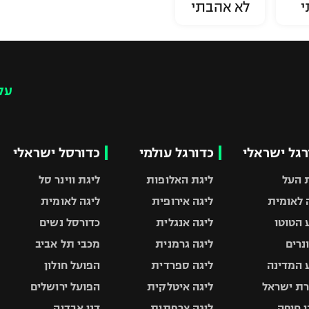
י
לא אהבתי
עק
רגל ישראלי
כדורגל עולמי
כדורסל ישראלי
 העל
ליגת האלופות
ליגת ווינר סל
 לאומית
ליגה אירופית
ליגה לאומית
 הטוטו
ליגה אנגלית
כדורסל נשים
ונרים
ליגה גרמנית
מכבי תל אביב
 המדינה
ליגה ספרדית
הפועל חולון
ת ישראל
ליגה איטלקית
הפועל ירושלים
 חיפה
ליגה צרפתית
דני אבדיה