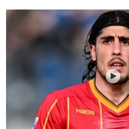
ל אביב
ליגה טורקית
תל אביב
ליגה סינית
חיפה
ליגה ברזילאית
באר שבע
ליגות נוספות
תניה
דה