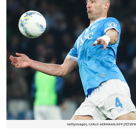
אימג'בנק GettyImages, CARLO HERMANN/AFP