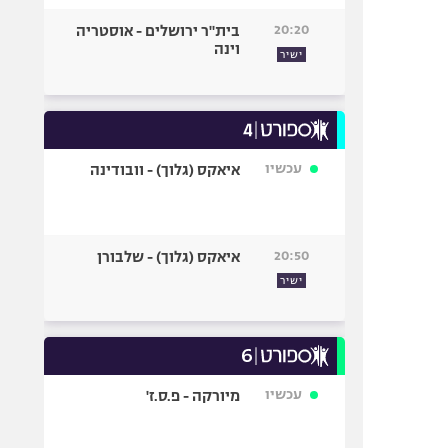
20:20
בית"ר ירושלים - אוסטריה
וינה
ישיר
עכשיו
איאקס (גלוך) - וובודינה
20:50
איאקס (גלוך) - שלבורן
ישיר
עכשיו
מיורקה - פ.ס.ז'