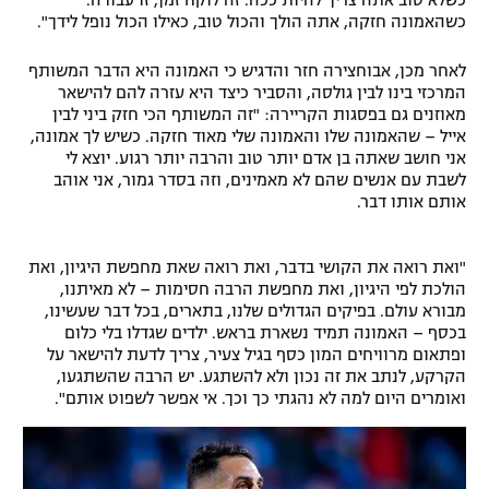
כשלא טוב אתה צריך להיות ככה. זה לוקח זמן, זו עבודה.
כשהאמונה חזקה, אתה הולך והכול טוב, כאילו הכול נופל לידך".
לאחר מכן, אבוחצירה חזר והדגיש כי האמונה היא הדבר המשותף
המרכזי בינו לבין גולסה, והסביר כיצד היא עזרה להם להישאר
מאוזנים גם בפסגות הקריירה: "זה המשותף הכי חזק ביני לבין
אייל – שהאמונה שלו והאמונה שלי מאוד חזקה. כשיש לך אמונה,
אני חושב שאתה בן אדם יותר טוב והרבה יותר רגוע. יוצא לי
לשבת עם אנשים שהם לא מאמינים, וזה בסדר גמור, אני אוהב
אותם אותו דבר.
"ואת רואה את הקושי בדבר, ואת רואה שאת מחפשת היגיון, ואת
הולכת לפי היגיון, ואת מחפשת הרבה חסימות – לא מאיתנו,
מבורא עולם. בפיקים הגדולים שלנו, בתארים, בכל דבר שעשינו,
בכסף – האמונה תמיד נשארת בראש. ילדים שגדלו בלי כלום
ופתאום מרוויחים המון כסף בגיל צעיר, צריך לדעת להישאר על
הקרקע, לנתב את זה נכון ולא להשתגע. יש הרבה שהשתגעו,
ואומרים היום למה לא נהגתי כך וכך. אי אפשר לשפוט אותם".