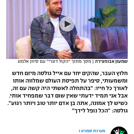
כדורסל נשים
נבחרת ישראל
יורוליג
ליגה ספרדית
טניס
VOD
מכבי תל אביב
מכבי חיפה
יורוקאפ
ליגה איטלקית
כדוריד
הפועל חולון
בית"ר ירושלים
רץ ברשת
ליגה צרפתית
כדורעף
הפועל ירושלים
מכבי תל אביב
ליגה הולנדית
שחייה
תוצאות
שמעון אבוחצירה
|
מסך מתוך "הקול דוגרי" עם סיוון אלמוג
דני אבדיה
הפועל תל אביב
ליגה טורקית
חלוץ העבר, שהקים יחד עם אייל גולסה מיזם חדש
ג'ודו
הפועל חיפה
ומשמעותי, סיפר על תפיסת העולם שמלווה אותו
לוח שידורים
ליגה סינית
לאורך כל חייו: "בהתחלה לאשתי היה קשה עם זה,
אגרוף
הפועל באר שבע
אבל אני תמיד ידעתי שאין שום דבר שמפחיד אותי.
ליגה ברזילאית
ברחבה
כשיש לך אמונה, אתה בן אדם יותר טוב ויותר רגוע".
ספורט אולימפי
מכבי נתניה
גולסה: "הכל נופל לידך"
ליגות נוספות
UFC
"מעל הליגה" – פודקאסט
בני יהודה
מערכת ספורט 1
היאבקות WWE