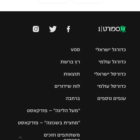
כדורגל ישראלי
VOD
כדורגל עולמי
רץ ברשת
ליגת העל
כדורסל ישראלי
תוצאות
ליגת
ליגה לאומית
האלופות
כדורסל עולמי
לוח שידורים
ליגת ווינר
סל
גביע הטוטו
ענפים נוספים
ברחבה
ליגה
NBA
אירופית
"מעל הליגה" – פודקאסט
ליגה לאומית
ליגיונרים
טניס
יורוליג
ליגה אנגלית
"מחצית בשכונה" – פודקאסט
כדורסל נשים
גביע המדינה
כדוריד
יורוקאפ
ליגה גרמנית
משתתפים וזוכים