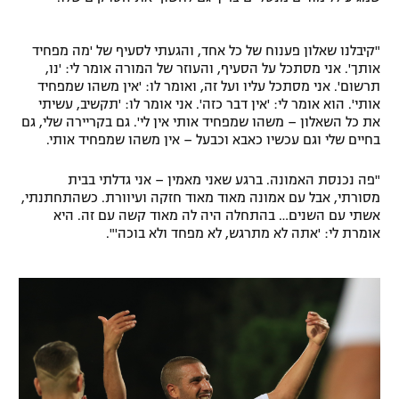
רשיון להקרנה פומבית לבית עסק
"קיבלנו שאלון פענוח של כל אחד, והגעתי לסעיף של 'מה מפחיד
הצטרפות לחבילת הערוצים
אותך'. אני מסתכל על הסעיף, והעוזר של המורה אומר לי: 'נו,
תרשום'. אני מסתכל עליו ועל זה, ואומר לו: 'אין משהו שמפחיד
אותי'. הוא אומר לי: 'אין דבר כזה'. אני אומר לו: 'תקשיב, עשיתי
לוח דרושים – ג'ובנט
את כל השאלון – משהו שמפחיד אותי אין לי'. גם בקריירה שלי, גם
בחיים שלי וגם עכשיו כאבא וכבעל – אין משהו שמפחיד אותי.
תגיות
"פה נכנסת האמונה. ברגע שאני מאמין – אני גדלתי בבית
המגזין
מסורתי, אבל עם אמונה מאוד מאוד חזקה ועיוורת. כשהתחתנתי,
אשתי עם השנים… בהתחלה היה לה מאוד קשה עם זה. היא
אומרת לי: 'אתה לא מתרגש, לא מפחד ולא בוכה'".