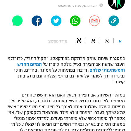
יום חמישי, 08:50, 09.04.26
"מחצית בשכונה" – פודקאסט
אופניים
ספורט מוטורי
משתתפים וזוכים בפרסים
א
א
כדורמים
א
א
(גודל טקסט)
תקנון משתתפים וזוכים בפרסים
טניס
פוטבול אמריקאי NFL
במסגרת שיחת עומק מרתקת בפודקאסט "הקול דוגרי", כדורגלני
תקנון עבור פעילות אלקטרה
העבר שמעון אבוחצירה ואייל גולסה סיפרו על
המיזם החדש
גיימינג E-Sports
בייסבול MLB
והמשמעותי שלהם
, ודיברו בפתיחות על אמונה, פחדים, חוסן
תקנון עבור פעילות ספורט 1 – "מרלן"
נפשי והדרך לשמור על איזון גם ברגעי הצלחה וגם בתקופות
קשות.
ספורט אתגרי ואקסטרים
תנאי שימוש
במהלך השיחה, אבוחצירה נשאל האם הוא חושש שהורים
אומנויות לחימה
מסוימים לא יבחרו בו בשל נושא האמונה. בתגובה, הוא סיפר על
מדיניות פרטיות
תפיסת העולם שמלווה אותו לאורך כל חייו, ואף חשף סיפור אישי
גיימינג E-Sports
שלא שיתף בעבר: "מפחד זו לא מילה שנמצאת בלקסיקון שלי. אני
אספר לך סיפור אישי שלא סיפרתי מעולם. למדתי אימון מנטלי
תקנון פעילות ספורט 1
במקום הכי טוב בארץ, ובאחד השיעורים הביאו לנו שאלון. כל מי
שמגיע ללימודים מנטליים צריך גם לחשוף את הסדקים שלו.