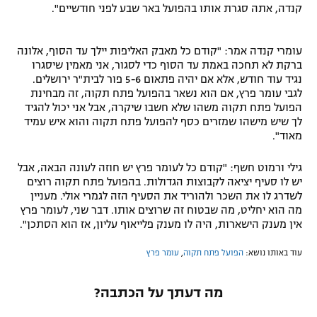
קנדה, אתה סגרת אותו בהפועל באר שבע לפני חודשיים".
עומרי קנדה אמר: "קודם כל מאבק האליפות יילך עד הסוף, אלונה
ברקת לא תחכה באמת עד הסוף כדי לסגור, אני מאמין שיסגרו
נגיד עוד חודש, אלא אם יהיה פתאום 5-6 פור לבית"ר ירושלים.
לגבי עומר פרץ, אם הוא נשאר בהפועל פתח תקוה, זה מבחינת
הפועל פתח תקוה משהו שלא חשבו שיקרה, אבל אני יכול להגיד
לך שיש מישהו שמזרים כסף להפועל פתח תקוה והוא איש עמיד
מאוד".
גילי ורמוט חשף: "קודם כל לעומר פרץ יש חוזה לעונה הבאה, אבל
יש לו סעיף יציאה לקבוצות הגדולות. בהפועל פתח תקוה רוצים
לשדרג לו את השכר ולהוריד את הסעיף הזה לגמרי אולי. מעניין
מה הוא יחליט, מה שבטוח זה שרוצים אותו. דבר שני, לעומר פרץ
אין מענק הישארות, היה לו מענק פלייאוף עליון, אז הוא הסתכן".
עוד באותו נושא:
הפועל פתח תקוה
,
עומר פרץ
מה דעתך על הכתבה?