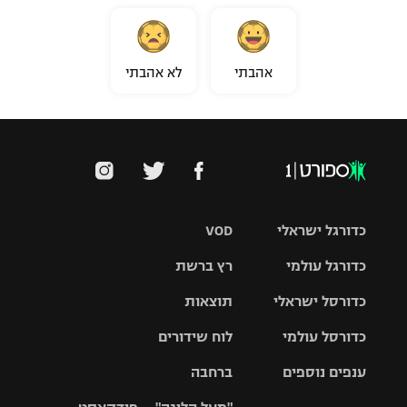
אהבתי
לא אהבתי
כדורגל ישראלי
VOD
כדורגל עולמי
רץ ברשת
ליגת העל
כדורסל ישראלי
תוצאות
ליגת
ליגה לאומית
האלופות
כדורסל עולמי
לוח שידורים
ליגת ווינר
סל
גביע הטוטו
ענפים נוספים
ברחבה
ליגה
NBA
אירופית