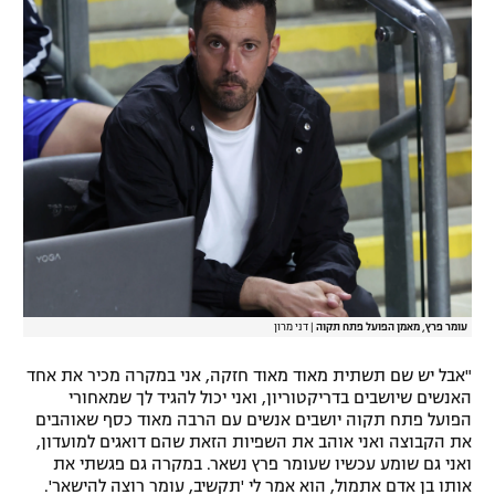
רשיון להקרנה פומבית לבית עסק
הצטרפות לחבילת הערוצים
לוח דרושים – ג'ובנט
תגיות
המגזין
עומר פרץ, מאמן הפועל פתח תקוה
|
דני מרון
"אבל יש שם תשתית מאוד מאוד חזקה, אני במקרה מכיר את אחד
האנשים שיושבים בדריקטוריון, ואני יכול להגיד לך שמאחורי
הפועל פתח תקוה יושבים אנשים עם הרבה מאוד כסף שאוהבים
את הקבוצה ואני אוהב את השפיות הזאת שהם דואגים למועדון,
ואני גם שומע עכשיו שעומר פרץ נשאר. במקרה גם פגשתי את
אותו בן אדם אתמול, הוא אמר לי 'תקשיב, עומר רוצה להישאר'.