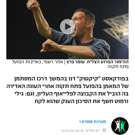
כדורסל נשים
נבחרת ישראל
יורוליג
ליגה ספרדית
טניס
VOD
מכבי תל אביב
מכבי חיפה
יורוקאפ
ליגה איטלקית
כדוריד
הפועל חולון
בית"ר ירושלים
רץ ברשת
ליגה צרפתית
כדורעף
הפועל ירושלים
מכבי תל אביב
ליגה הולנדית
שחייה
תוצאות
ההימור הפרוע הצליח. עומר פרץ
|
אתר רשמי, באדיבות הפועל
דני אבדיה
הפועל תל אביב
פתח תקוה
ליגה טורקית
ג'ודו
בפודקאסט "קיקטוק" דנו בהמשך דרכו המסתמן
הפועל חיפה
לוח שידורים
של המאמן בהפועל פתח תקוה אחרי העונה האדירה
ליגה סינית
אגרוף
בה הוביל את הקבוצה לפלייאוף העליון, וגם: גילי
הפועל באר שבע
ליגה ברזילאית
ורמוט חשף את הסיכון הענק שהוא לקח
ברחבה
ספורט אולימפי
מכבי נתניה
ליגות נוספות
UFC
מערכת ספורט 1
"מעל הליגה" – פודקאסט
בני יהודה
יום שלישי, 09:23, 14.04.26
היאבקות WWE