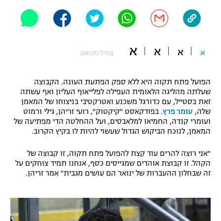
"מחצית בשכונה" – פודקאסט
אופניים
ספורט מוטורי
משתתפים וזוכים בפרסים
א
א
א
א
(גודל טקסט)
כדורמים
תקנון משתתפים וזוכים בפרסים
טניס
הפועל פתח תקוה היא ללא ספק הפתעת העונה. הקבוצה
פוטבול אמריקאי NFL
שעלתה מהליגה הלאומית העפילה לפלייאוף העליון ואף עשתה
תקנון עבור פעילות אלקטרה
זאת בסטייל, עם כדורגל משכנע ואטרקטיבי בניצוחו של המאמן
שלה,
עומר פרץ
. בפודקאסט "קיקטוק", רועי זריהן, גילי ורמוט
גיימינג E-Sports
בייסבול MLB
ועומרי קנדה, החמיאו למלאבסים, ועל ההחלטה הדי מפתיעה של
תקנון עבור פעילות ספורט 1 – "מרלן"
המאמן, לנוכח הביקוש הגדול שעשוי להיות לו בקיץ הקרוב.
ספורט אתגרי ואקסטרים
תנאי שימוש
"אני רוצה להרים עוד קצת להפועל פתח תקוה, זו קבוצה של
אומנויות לחימה
הקהל. זו קבוצת אוהדים שמגייסים כסף, אנחנו תמיד צוחקים על
זה שבחלון ההעברות של ינואר הם עושים מגבית" אמר זריהן.
מדיניות פרטיות
גיימינג E-Sports
תקנון פעילות ספורט 1