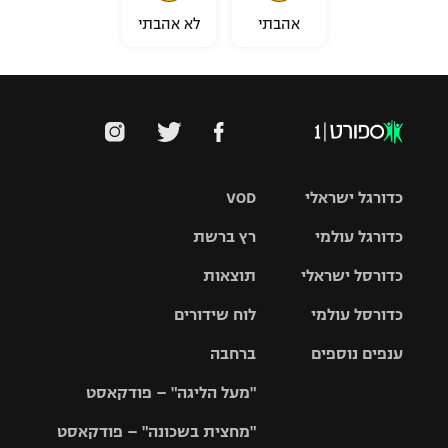
אהבתי
לא אהבתי
כדורגל ישראלי
VOD
כדורגל עולמי
רץ ברשת
ליגת העל
כדורסל ישראלי
תוצאות
ליגת
ליגה לאומית
האלופות
כדורסל עולמי
לוח שידורים
ליגת ווינר
סל
גביע הטוטו
ענפים נוספים
ברחבה
ליגה
NBA
אירופית
"מעל הליגה" – פודקאסט
ליגה לאומית
ליגיונרים
טניס
יורוליג
ליגה אנגלית
"מחצית בשכונה" – פודקאסט
כדורסל נשים
גביע המדינה