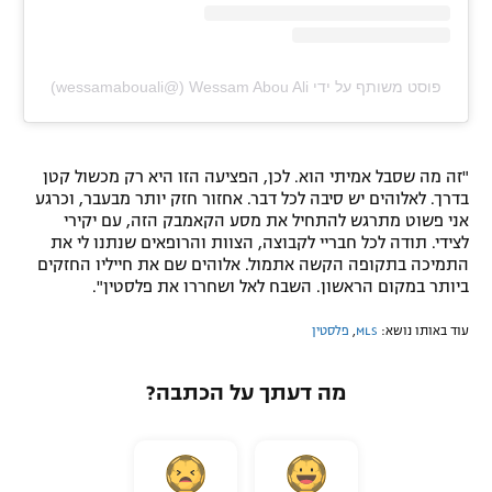
פוסט משותף על ידי ‏‎Wessam Abou Ali‎‏ (@‏‎wessamabouali‎‏)
"זה מה שסבל אמיתי הוא. לכן, הפציעה הזו היא רק מכשול קטן
בדרך. לאלוהים יש סיבה לכל דבר. אחזור חזק יותר מבעבר, וכרגע
אני פשוט מתרגש להתחיל את מסע הקאמבק הזה, עם יקירי
לצידי. תודה לכל חבריי לקבוצה, הצוות והרופאים שנתנו לי את
התמיכה בתקופה הקשה אתמול. אלוהים שם את חייליו החזקים
ביותר במקום הראשון. השבח לאל ושחררו את פלסטין".
עוד באותו נושא:
MLS
,
פלסטין
מה דעתך על הכתבה?