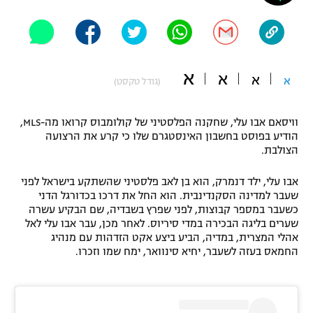
"מחצית בשכונה" – פודקאסט
אופניים
ספורט מוטורי
משתתפים וזוכים בפרסים
א
א
א
א
(גודל טקסט)
כדורמים
תקנון משתתפים וזוכים בפרסים
טניס
וויסאם אבו עלי, שחקנה הפלסטיני של קולומבוס קרואו מה-MLS,
פוטבול אמריקאי NFL
הודיע בפוסט בחשבון האינסטגרם שלו כי קרע את הרצועה
תקנון עבור פעילות אלקטרה
הצולבת.
גיימינג E-Sports
בייסבול MLB
תקנון עבור פעילות ספורט 1 – "מרלן"
אבו עלי, ילד דנמרק, הוא בן לאב פלסטיני שהשתקע בישראל לפני
שעבר למדינה הסקנדינבית. הוא החל את דרכו בכדורגל הדני
ספורט אתגרי ואקסטרים
תנאי שימוש
כשעבר במספר קבוצות, לפני שפרץ בשבדיה, שם הבקיע עשרה
שערים בליגה הבכירה במדי סיריוס. לאחר מכן, עבר אבו עלי לאל
אומנויות לחימה
אהלי המצרית, במדיה, הביע ביצע אקט הזדהות עם מנהיג
החמאס בעזה לשעבר, יחיא סינוואר, ימח שמו וזכרו.
מדיניות פרטיות
גיימינג E-Sports
תקנון פעילות ספורט 1