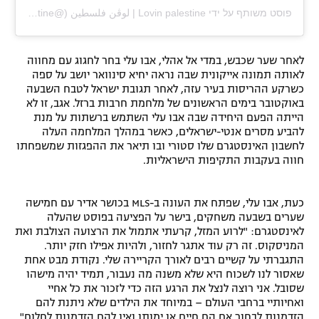
פוסט משותף על ידי ‏‎Lovin palestine | لوڤن فلسطين‎‏ (@‏‎lovinpalestine‎‏)
לאחר שער שכבש, במדי אל אהלי, אבו עלי בחר לחגוג עם מחווה
לאותה תמונה אייקונית שבה נראה יחיא סינוואר יושב על ספה
כשרקע ההריסות בעיר עזה, לאחר תגובת ישראל לטבח השבעה
באוקטובר בימים הראשונים של מלחמת חרבות ברזל. אגב, זו לא
הייתה הפעם היחידה שבה אבו עלי השתמש ברשתות על מנת
להביע מסרים אנטי-ישראלים, כאשר במהלך המלחמה העלה
לחשבון האינסטגרם שלו סטורי ובו תיאר את ההפגזות שמשפחתו
חווה בעקבות התקיפות הישראליות.
כעת, אבו עלי, שפתח את העונה ב-MLS בכושר אדיר עם חמישה
שערים בשבעה משחקים, בישר על הפציעה בפוסט שהעלה
לאינסטגרם: "לרוע המזל, קרעתי אתמול את הרצועה הצולבת ואת
המניסקוס. זה רק עוד אתגר לחזור, ולהיות אפילו חזק יותר.
התגברתי על קשיים רבים לאורך הקריירה שלי. נקודת מבט אחת
שאסור לנו לשכוח היא שלא משנה מה נעבור, תמיד יהיה מישהו
שסובל. אני רוצה לנצל את הרגע הזה כדי לזכור את כל אחיי
ואחיותיי ברחבי העולם – במיוחד את הילדים שלא ניתנת להם
הזדמנות לבחור אם הם חיים או ימותו ואין להם הזדמנות לחלום".