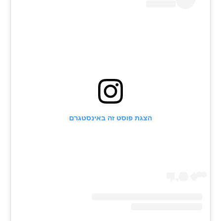
רשיון להקרנה פומבית לבית עסק
הצטרפות לחבילת הערוצים
לוח דרושים – ג'ובנט
תגיות
המגזין
הצגת פוסט זה באינסטגרם