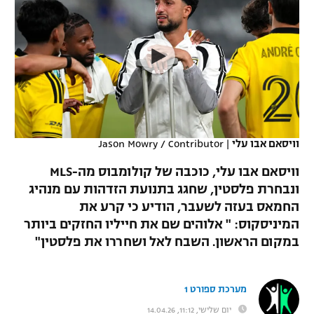
כדורסל נשים
נבחרת ישראל
יורוליג
ליגה ספרדית
טניס
VOD
מכבי תל אביב
מכבי חיפה
יורוקאפ
ליגה איטלקית
כדוריד
הפועל חולון
בית"ר ירושלים
רץ ברשת
ליגה צרפתית
כדורעף
הפועל ירושלים
מכבי תל אביב
ליגה הולנדית
שחייה
תוצאות
וויסאם אבו עלי
|
Jason Mowry / Contributor
דני אבדיה
הפועל תל אביב
ליגה טורקית
וויסאם אבו עלי, כוכבה של קולומבוס מה-MLS
ג'ודו
הפועל חיפה
ונבחרת פלסטין, שחגג בתנועת הזדהות עם מנהיג
לוח שידורים
ליגה סינית
החמאס בעזה לשעבר, הודיע כי קרע את
אגרוף
הפועל באר שבע
המיניסקוס: " אלוהים שם את חייליו החזקים ביותר
ליגה ברזילאית
ברחבה
במקום הראשון. השבח לאל ושחררו את פלסטין"
ספורט אולימפי
מכבי נתניה
ליגות נוספות
UFC
"מעל הליגה" – פודקאסט
בני יהודה
מערכת ספורט 1
היאבקות WWE
יום שלישי, 11:12, 14.04.26