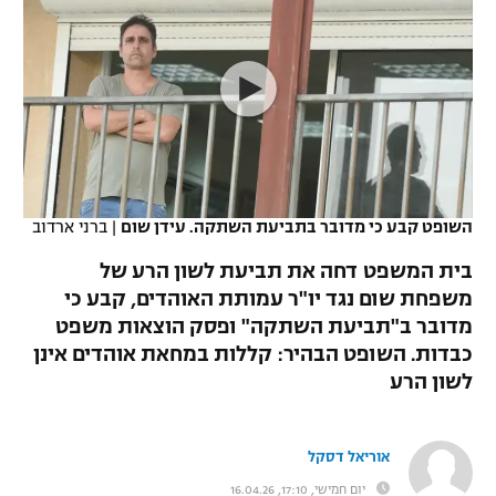
כדורסל נשים
נבחרת ישראל
יורוליג
ליגה ספרדית
טניס
VOD
מכבי תל אביב
מכבי חיפה
יורוקאפ
ליגה איטלקית
כדוריד
הפועל חולון
בית"ר ירושלים
רץ ברשת
ליגה צרפתית
כדורעף
הפועל ירושלים
מכבי תל אביב
ליגה הולנדית
שחייה
תוצאות
השופט קבע כי מדובר בתביעת השתקה. עידן שום
|
ברני ארדוב
דני אבדיה
הפועל תל אביב
ליגה טורקית
בית המשפט דחה את תביעת לשון הרע של
ג'ודו
הפועל חיפה
משפחת שום נגד יו"ר עמותת האוהדים, קבע כי
לוח שידורים
ליגה סינית
מדובר ב"תביעת השתקה" ופסק הוצאות משפט
אגרוף
הפועל באר שבע
כבדות. השופט הבהיר: קללות במחאת אוהדים אינן
ליגה ברזילאית
ברחבה
לשון הרע
ספורט אולימפי
מכבי נתניה
ליגות נוספות
UFC
"מעל הליגה" – פודקאסט
בני יהודה
אוריאל דסקל
היאבקות WWE
יום חמישי, 17:10, 16.04.26