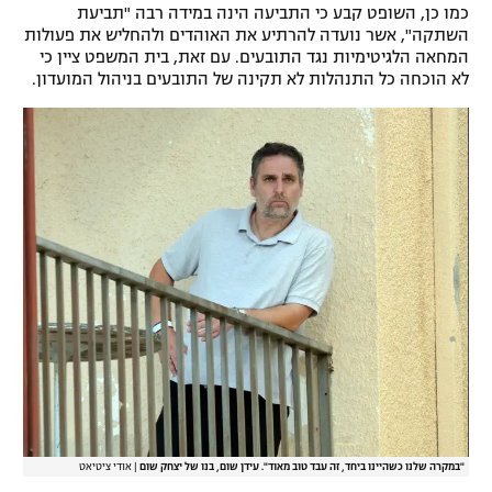
כמו כן, השופט קבע כי התביעה הינה במידה רבה "תביעת
רשיון להקרנה פומבית לבית עסק
השתקה", אשר נועדה להרתיע את האוהדים ולהחליש את פעולות
המחאה הלגיטימיות נגד התובעים. עם זאת, בית המשפט ציין כי
לא הוכחה כל התנהלות לא תקינה של התובעים בניהול המועדון.
הצטרפות לחבילת הערוצים
לוח דרושים – ג'ובנט
תגיות
המגזין
"במקרה שלנו כשהיינו ביחד, זה עבד טוב מאוד". עידן שום, בנו של יצחק שום
|
אודי ציטיאט