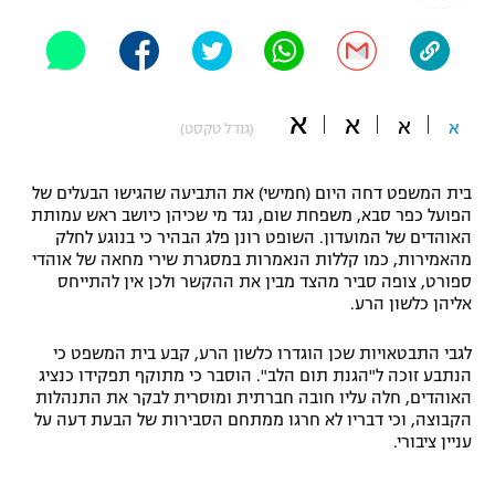
"מחצית בשכונה" – פודקאסט
אופניים
ספורט מוטורי
משתתפים וזוכים בפרסים
א
א
א
א
(גודל טקסט)
כדורמים
תקנון משתתפים וזוכים בפרסים
טניס
בית המשפט דחה היום (חמישי) את התביעה שהגישו הבעלים של
פוטבול אמריקאי NFL
הפועל כפר סבא, משפחת שום, נגד מי שכיהן כיושב ראש עמותת
תקנון עבור פעילות אלקטרה
האוהדים של המועדון. השופט רונן פלג הבהיר כי בנוגע לחלק
גיימינג E-Sports
בייסבול MLB
מהאמירות, כמו קללות הנאמרות במסגרת שירי מחאה של אוהדי
תקנון עבור פעילות ספורט 1 – "מרלן"
ספורט, צופה סביר מהצד מבין את ההקשר ולכן אין להתייחס
אליהן כלשון הרע.
ספורט אתגרי ואקסטרים
תנאי שימוש
לגבי התבטאויות שכן הוגדרו כלשון הרע, קבע בית המשפט כי
אומנויות לחימה
הנתבע זוכה ל"הגנת תום הלב". הוסבר כי מתוקף תפקידו כנציג
האוהדים, חלה עליו חובה חברתית ומוסרית לבקר את התנהלות
מדיניות פרטיות
גיימינג E-Sports
הקבוצה, וכי דבריו לא חרגו ממתחם הסבירות של הבעת דעה על
עניין ציבורי.
תקנון פעילות ספורט 1