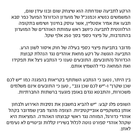
הרקע לתביעה שנדחתה הוא שיצחק שום ובנו עידן שום,
המשמשים כנשיא וכמנכ"ל של מועדון הכדורגל הפועל כפר סבא
תבעו את אמיר אסטליין, אשר עוסק בחינוך ושימש בתקופה
הרלוונטית לתביעה כיושב ראש עמותת האוהדים של המועדון
בהתנדבות, על פיצוי כספי בסך 250 אלף שקל.
מדובר בתביעת פיצוי כספי בעילה של חוק איסור לשון הרע.
התביעה הוגשה על רקע מחאת אוהדים נגד הנהלת קבוצת
הכדורגל (התובעים). התובעים טענו כי הנתבע ניצל את תפקידו
ואת המחאה כדי להשמיץ אותם.
בין היתר, נטען כי הנתבע השתתף בקריאות בהפגנה כמו "יש לכם
שכן שקרן" ו-"יש לכם שכן גנב" , טען כי התובעים אינם משלמים
משכורות, והתבטא נגדם באופן פוגעני ברשתות החברתיות.
השופט פלג קבע: "יש להביא בחשבון את נסיבות האירוע ולבחון
אותן במשקפיים אובייקטיביות. הצופה מהצד מבין שמדובר בקהל
אוהדי כדורגל, המוחה נגד ראשי קבוצתו האהודה. המציאות היא
שקהל אוהדי ספורט נוטה לכלול בשיריו קללות וביטויים לא נעימים
לאוזן.