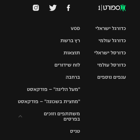
כדורגל ישראלי
VOD
כדורגל עולמי
רץ ברשת
ליגת העל
כדורסל ישראלי
תוצאות
ליגת
ליגה לאומית
האלופות
כדורסל עולמי
לוח שידורים
ליגת ווינר
סל
גביע הטוטו
ענפים נוספים
ברחבה
ליגה
NBA
אירופית
"מעל הליגה" – פודקאסט
ליגה לאומית
ליגיונרים
טניס
יורוליג
ליגה אנגלית
"מחצית בשכונה" – פודקאסט
כדורסל נשים
גביע המדינה
כדוריד
יורוקאפ
ליגה גרמנית
משתתפים וזוכים
בפרסים
מכבי תל
נבחרת
כדורעף
אביב
ישראל
ליגה
טניס
ספרדית
תקנון משתתפים
שחייה