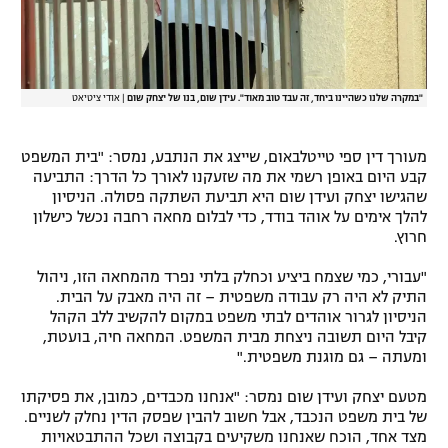
"במקרה שלנו כשהיינו ביחד, זה עבד טוב מאוד". עידן שום, בנו של יצחק שום
|
אודי ציטיאט
מעורך דין ספי טייטלבאום, שייצג את הנתבע, נמסר: "בית המשפט
קבע היום באופן רשמי את מה שזעקנו לאורך כל הדרך: התביעה
שהגישו יצחק ועידן שום היא תביעת השתקה פסולה. הניסיון
להלך אימים על אוהד בודד, כדי לבלום מחאה רחבה נכשל כישלון
חרוץ.
"עבורי, כמי שצמח ביציע וכחלק בלתי נפרד מהמחאה הזו, ניהול
התיק לא היה רק עבודה משפטית – זה היה מאבק על הבית.
הניסיון לגרור אוהדים לבתי משפט במקום להקשיב ללב הקהל
קיבל היום תשובה ניצחת מבית המשפט. המחאה חיה, בועטת,
ומעתה – גם מוגנת משפטית."
מטעם יצחק ועידן שום נמסר: "אנחנו מכבדים, כמובן, את פסיקתו
של בית משפט הנכבד, אבל חשוב להבין שפסק הדין נחלק לשניים.
מצד אחד, הוכח שאנחנו משקיעים בקבוצה ושכל ההתבטאויות