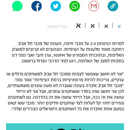
"מחצית בשכונה" – פודקאסט
אופניים
א
א
א
ספורט מוטורי
א
משתתפים וזוכים בפרסים
(גודל טקסט)
כדורמים
למרות הניצחון 2:3 על מכבי חיפה, העונה של מכבי תל אביב
תקנון משתתפים וזוכים בפרסים
טניס
רחוקה מאוד מלענות על הציפיות. הצהובים לא קרובים למאבק
פוטבול אמריקאי NFL
האליפות, ובתוכנית הספורט של 103FM, ערן זהבי ואבי נמני דנו
תקנון עבור פעילות אלקטרה
בסיבות למצב של האלופה, רגע לפני הדרבי הגדול בראשון.
גיימינג E-Sports
בייסבול MLB
תקנון עבור פעילות ספורט 1 – "מרלן"
"אני לא חושב שאפשר לצפות ממכבי תל אביב למשחקים גדולים או
ענקיים, צריכות להיות פרופורציות ברמת הציפיות" אמר נמני.
ספורט אתגרי ואקסטרים
"מכבי תל אביב איבדה בעונה שעברה לא מעט עוגנים משמעותיים,
תנאי שימוש
לכן אני חושב שזה בסדר ששחקנים עוזבים, אבל אני לא הייתי
אומנויות לחימה
עושה את זה ככה, אבל הייתי עושה את זה בהדרגה. גם לשחקנים
צעירים יותר קל לעלות לצד שחקנים ותיקים יותר. מכבי עשו קאט
מדיניות פרטיות
בפעם אחת ואיבדה את כל השחקנים הישראלים הבכירים שלה".
גיימינג E-Sports
תקנון פעילות ספורט 1