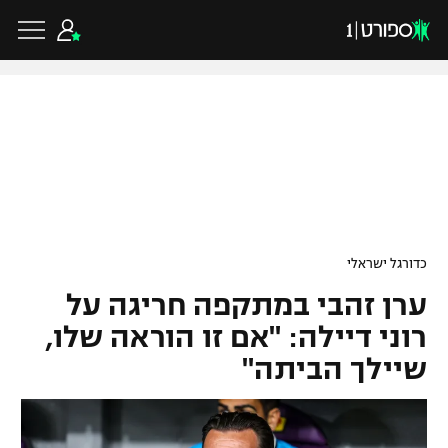
כדורגל ישראלי
ליגת העל
כדורגל עולמי
כדורגל ישראלי
ליגה לאומית
ערן זהבי במתקפה חריגה על
ליגת האלופות
כדורסל ישראלי
גביע הטוטו
רוני דיילה: "אם זו הוראה שלו,
ליגה אירופית
שיילך הביתה"
ליגת ווינר סל
ליגיונרים
כדורסל עולמי
ליגה אנגלית
ליגה לאומית
גביע המדינה
NBA
ליגה גרמנית
ענפים נוספים