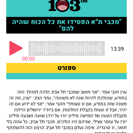
רשיון להקרנה פומבית לבית עסק
הצטרפות לחבילת הערוצים
לוח דרושים – ג'ובנט
תגיות
המגזין
ערן זהבי אמר: "אני חושב שמכבי תל אביב הלכה למהלך הזה
במודע, שהולכת להיות שנה לא פשוטה", נמני הגיב: "ערן, מה זה
משנה שזה במודע, אם זו טעות?" וזהבי אמר: "אני לא ידוע אם זה
יהיר, אבל זו טעות בקבלת החלטות. אם בית"ר ירושלים הייתה
מקבלת הצעה של חמישה מיליון יורו על ירדן שועה ושבעה מיליון
יורו על עומר אצילי, שניהם היו הולכים. מכבי תל אביב, כל עונה בלי
תואר, זו טרגדיה. איפה נעלם במכבי תל אביב הרצון הזה להשתתף