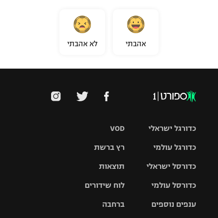
אהבתי
לא אהבתי
כדורגל ישראלי
VOD
כדורגל עולמי
רץ ברשת
ליגת העל
כדורסל ישראלי
תוצאות
ליגת
ליגה לאומית
האלופות
כדורסל עולמי
לוח שידורים
ליגת ווינר
סל
גביע הטוטו
ענפים נוספים
ברחבה
ליגה
NBA
אירופית