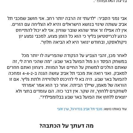
בליגת האלופות?".
אבי נמני הסביר: "לדעתי זה הרבה יותר רחב. אני חושב שמכבי תל
אביב עשתה שינוי בנושא הישראלים והיא לא הצליחה עם הזרים.
אין לה אפילו זר אחד שהוא שובר שוויון. אני לא יכול להתייחס
כרגע לכריסטיאן בליץ' כי הוא כל הזמן פצוע. למכבי נפצע יון
ניקולאסקו, ובחודש ינואר היא לא הביאה חלוץ".
לאחר מכן, זהבי הצביע על הנקודה שהפריעה לו יותר מכל
במשחק הפסד 3:1 מול הפועל באר שבע: "מה שהכי חרה לי, זה
שאתם הולכים למשחק על החיים ועל המוות. ניצחון ואתם חוזרים
למאבק. ואני רואה את מכבי תל אביב עושה הגנה ב-4-4-2 ומחכה
להפועל באר שבע. היה בא לי להיכנס לטלוויזיה ולתת גליץ'. אם זו
הוראה של מאמן, שיילך הביתה. אחר כך הוא אמר 'אמרתי
לשחקנים ללחוץ', זה שקר. אין דבר כזה. הם עומדים בחצי ולא
יוצאים ללחוץ את הפועל באר שבע בבלומפילד?".
עוד באותו נושא:
מכבי תל אביב בכדורגל
,
ערן זהבי
מה דעתך על הכתבה?