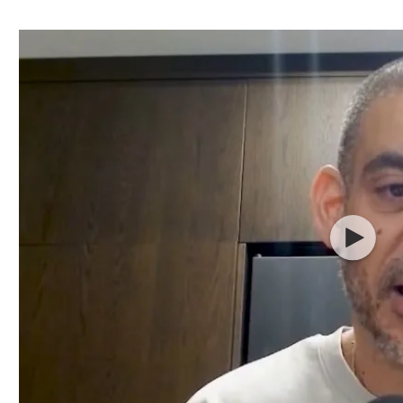
ל אביב
ליגה טורקית
תל אביב
ליגה סינית
חיפה
ליגה ברזילאית
באר שבע
ליגות נוספות
תניה
דה