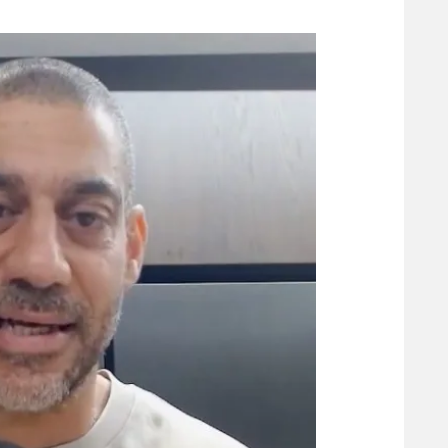
משתתפים וזוכים בפרסים
מכבי ת
הפועל 
תקנון משתתפים וזוכים בפרסים
הפועל 
תקנון עבור פעילות אלקטרה
הפועל 
תקנון עבור פעילות ספורט 1 – "מרלן"
מכבי נ
טניס
בני יהו
גיימינג E-Sports
תנאי שימוש
מדיניות פרטיות
תקנון פעילות ספורט 1
רשיון להקרנה פומבית לבית עסק
הצטרפות לחבילת הערוצים
לוח דרושים – ג'ובנט
תגיות