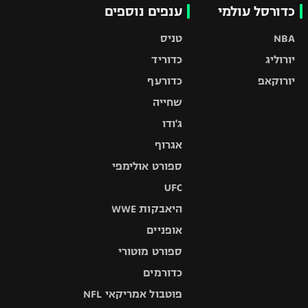
כדורסל עולמי
ענפים נוספים
NBA
טניס
יורוליג
כדוריד
יורוקאפ
כדורעף
שחייה
ג'ודו
אגרוף
ספורט אולימפי
UFC
היאבקות WWE
אופניים
ספורט מוטורי
כדורמים
פוטבול אמריקאי NFL