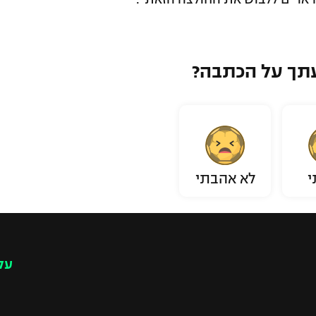
תך על הכתבה?
י
לא אהבתי
עק