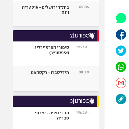
היאבקות WWE
09:35
בית"ר ירושלים - אוסטריה
אופניים
וינה
ספורט מוטורי
כדורמים
פוטבול אמריקאי NFL
בייסבול MLB
עכשיו
סיפורי הפרמיירליג
(איפסוויץ')
ספורט אתגרי
ואקסטרים
אומנויות לחימה
08:20
מידלסברו - רקסהאם
גיימינג E-Sports
עכשיו
מכבי חיפה - עירוני
טבריה