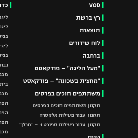
VOD
כדו
רץ ברשת
ליגת
ליגה
תוצאות
גביע
לוח שידורים
ליגי
ברחבה
גביע
נבחר
"מעל הליגה" – פודקאסט
מכבי
"מחצית בשכונה" – פודקאסט
בית"
משתתפים וזוכים בפרסים
מכבי
הפוע
תקנון משתתפים וזוכים בפרסים
הפוע
תקנון עבור פעילות אלקטרה
הפוע
תקנון עבור פעילות ספורט 1 – "מרלן"
מכבי
טניס