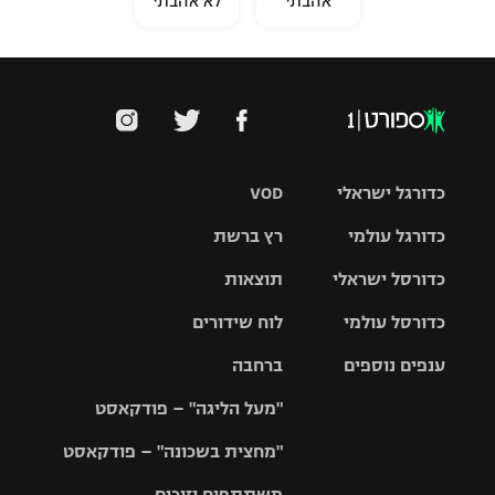
אהבתי
לא אהבתי
כדורגל ישראלי
VOD
כדורגל עולמי
רץ ברשת
ליגת העל
כדורסל ישראלי
תוצאות
ליגת
ליגה לאומית
האלופות
כדורסל עולמי
לוח שידורים
ליגת ווינר
סל
גביע הטוטו
ענפים נוספים
ברחבה
ליגה
NBA
אירופית
"מעל הליגה" – פודקאסט
ליגה לאומית
ליגיונרים
טניס
יורוליג
ליגה אנגלית
"מחצית בשכונה" – פודקאסט
כדורסל נשים
גביע המדינה
כדוריד
יורוקאפ
ליגה גרמנית
משתתפים וזוכים