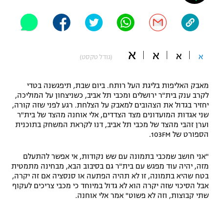
"מחצית בשכונה" – פודקאסט
אופניים
ספורט מוטורי
משתתפים וזוכים בפרסים
א
א
א
א
(גודל טקסט)
כדורמים
תקנון משתתפים וזוכים בפרסים
טניס
מאבק האליפות בליגת העל רותח. ביום שבת, תיפגשנה בטדי
פוטבול אמריקאי NFL
לקרב ענק בית"ר ירושלים ומכבי תל אביב, כשניצחון על המוליכה,
תקנון עבור פעילות אלקטרה
יחזיר בגדול את הצהובים למאבק על הצלחת. רגע לפני שזה קורה,
גיימינג E-Sports
בייסבול MLB
שני אגדות המועדונים מצד הצדדים, אלי אוחנה מהצד של בית"ר
תקנון עבור פעילות ספורט 1 – "מרלן"
וערן זהבי מהצד של מכבי תל אביב, דנו לקראת המשחק בתוכנית
הספורט של 103FM.
ספורט אתגרי ואקסטרים
תנאי שימוש
"אני חושב שמכבי בתמונה עם שש נקודות, אי אפשר להתעלם
אומנויות לחימה
מזה, יהיה עוד מפגש עם בית"ר גם בסיבוב הבא, מבחינה מתמטית
בטח שהיא בתמונה, זו לא תהיה הפתעה או סנסציה אם זה יקרה,
מדיניות פרטיות
גיימינג E-Sports
אבל הסיכוי שזה יקרה הוא לא גדול במיוחד כי מכבי צריכים לעקוף
שתי קבוצות, וזה לא פשוט" אמר אלי אוחנה.
תקנון פעילות ספורט 1