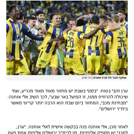
רשיון להקרנה פומבית לבית עסק
הצטרפות לחבילת הערוצים
לוח דרושים – ג'ובנט
תגיות
המגזין
שחקני מכבי תל אביב חוגגים
|
דני מרון
ערן זהבי בטוח: "בסוף בשבת יש מחזור מאוד מאוד מכריע, שמי
שיכולה להרוויח ממנו, זו הפועל באר שבע", לכך השיב אלי אוחנה:
"מבחינת מכבי, המחזור ביום שבת הוא הרבה יותר קריטי מאשר
בית"ר ירושלים".
לאחר מכן, אלי אוחנה פנה בבקשה אישית לאלי אוחנה: "ערן,
למכבי יש מספיק אליפויות, תן לבית"ר ירושלים אליפות אחת פעם