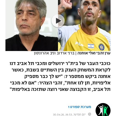
כדורסל נשים
נבחרת ישראל
יורוליג
ליגה ספרדית
טניס
VOD
מכבי תל אביב
מכבי חיפה
יורוקאפ
ליגה איטלקית
כדוריד
הפועל חולון
בית"ר ירושלים
רץ ברשת
ליגה צרפתית
כדורעף
הפועל ירושלים
מכבי תל אביב
ליגה הולנדית
שחייה
תוצאות
ערן זהבי ואלי אוחנה
|
ברני ארדוב וניב אהרונסון
דני אבדיה
הפועל תל אביב
ליגה טורקית
כוכבי העבר של בית"ר ירושלים ומכבי תל אביב דנו
ג'ודו
הפועל חיפה
לקראת המשחק הענק בין השתיים בשבת, כאשר
לוח שידורים
ליגה סינית
אוחנה ביקש ממספר 7: "יש לך כבר מספיק
אגרוף
הפועל באר שבע
אליפויות, תן לנו אחת", זהבי הצהיר: "אם לא מכבי
ליגה ברזילאית
ברחבה
תל אביב, זו הקבוצה שאני רוצה שתזכה באליפות"
ספורט אולימפי
מכבי נתניה
ליגות נוספות
UFC
"מעל הליגה" – פודקאסט
בני יהודה
מערכת ספורט 1
היאבקות WWE
יום חמישי, 18:53, 30.04.26