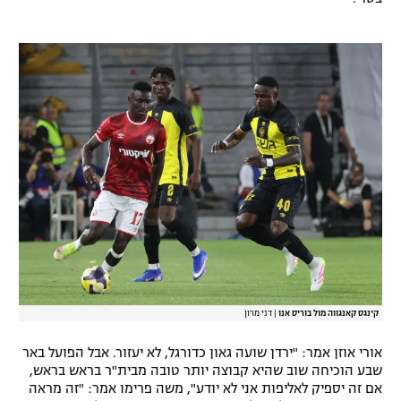
רשיון להקרנה פומבית לבית עסק
הצטרפות לחבילת הערוצים
לוח דרושים – ג'ובנט
תגיות
המגזין
קינגס קאנגווה מול בוריס אנו
|
דני מרון
אורי אוזן אמר: "ירדן שועה גאון כדורגל, לא יעזור. אבל הפועל באר
שבע הוכיחה שוב שהיא קבוצה יותר טובה מבית"ר בראש בראש,
אם זה יספיק לאליפות אני לא יודע", משה פרימו אמר: "זה מראה