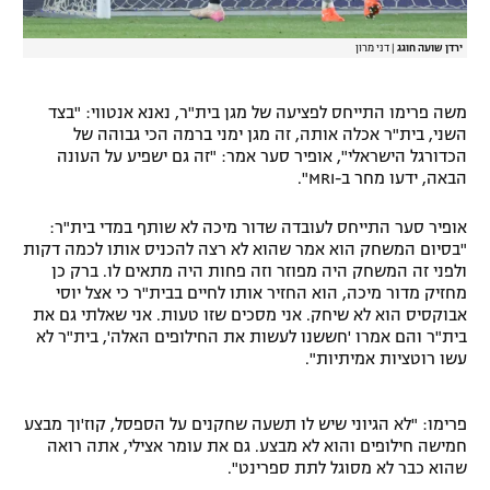
ירדן שועה חוגג
|
דני מרון
משה פרימו התייחס לפציעה של מגן בית"ר, נאנא אנטווי: "בצד
השני, בית"ר אכלה אותה, זה מגן ימני ברמה הכי גבוהה של
הכדורגל הישראלי", אופיר סער אמר: "זה גם ישפיע על העונה
הבאה, ידעו מחר ב-MRI".
אופיר סער התייחס לעובדה שדור מיכה לא שותף במדי בית"ר:
"בסיום המשחק הוא אמר שהוא לא רצה להכניס אותו לכמה דקות
ולפני זה המשחק היה מפוזר וזה פחות היה מתאים לו. ברק כן
מחזיק מדור מיכה, הוא החזיר אותו לחיים בבית"ר כי אצל יוסי
אבוקסיס הוא לא שיחק. אני מסכים שזו טעות. אני שאלתי גם את
בית"ר והם אמרו 'חששנו לעשות את החילופים האלה', בית"ר לא
עשו רוטציות אמיתיות".
פרימו: "לא הגיוני שיש לו תשעה שחקנים על הספסל, קוז'וך מבצע
חמישה חילופים והוא לא מבצע. גם את עומר אצילי, אתה רואה
שהוא כבר לא מסוגל לתת ספרינט".