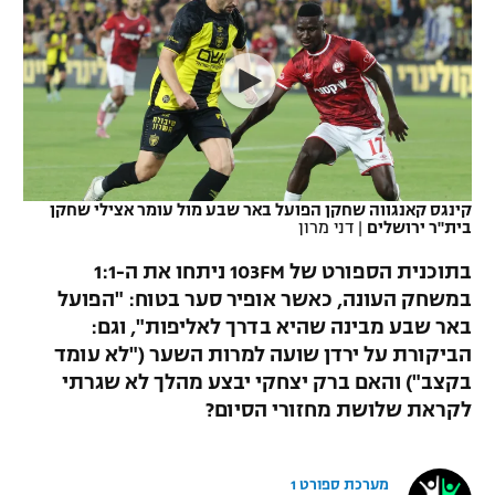
כדורסל נשים
נבחרת ישראל
יורוליג
ליגה ספרדית
טניס
VOD
מכבי תל אביב
מכבי חיפה
יורוקאפ
ליגה איטלקית
כדוריד
הפועל חולון
בית"ר ירושלים
רץ ברשת
ליגה צרפתית
כדורעף
הפועל ירושלים
מכבי תל אביב
ליגה הולנדית
קינגס קאנגווה שחקן הפועל באר שבע מול עומר אצילי שחקן
שחייה
תוצאות
בית"ר ירושלים
|
דני מרון
דני אבדיה
הפועל תל אביב
ליגה טורקית
בתוכנית הספורט של 103FM ניתחו את ה-1:1
ג'ודו
הפועל חיפה
במשחק העונה, כאשר אופיר סער בטוח: "הפועל
לוח שידורים
ליגה סינית
באר שבע מבינה שהיא בדרך לאליפות", וגם:
אגרוף
הפועל באר שבע
הביקורת על ירדן שועה למרות השער ("לא עומד
ליגה ברזילאית
ברחבה
בקצב") והאם ברק יצחקי יבצע מהלך לא שגרתי
ספורט אולימפי
מכבי נתניה
לקראת שלושת מחזורי הסיום?
ליגות נוספות
UFC
"מעל הליגה" – פודקאסט
בני יהודה
מערכת ספורט 1
היאבקות WWE