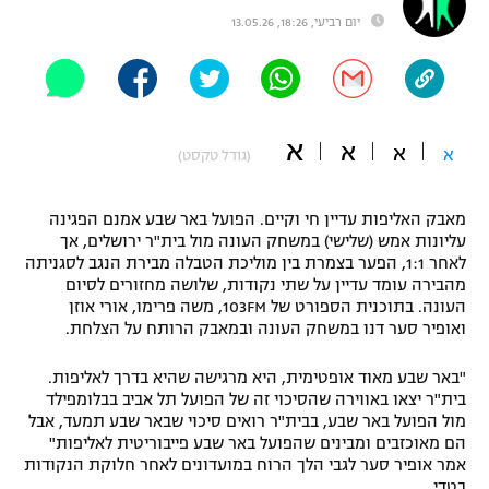
יום רביעי, 18:26, 13.05.26
"מחצית בשכונה" – פודקאסט
אופניים
ספורט מוטורי
משתתפים וזוכים בפרסים
א
א
כדורמים
א
א
(גודל טקסט)
תקנון משתתפים וזוכים בפרסים
טניס
פוטבול אמריקאי NFL
תקנון עבור פעילות אלקטרה
מאבק האליפות עדיין חי וקיים. הפועל באר שבע אמנם הפגינה
עליונות אמש (שלישי) במשחק העונה מול בית"ר ירושלים, אך
גיימינג E-Sports
בייסבול MLB
לאחר 1:1, הפער בצמרת בין מוליכת הטבלה מבירת הנגב לסגניתה
תקנון עבור פעילות ספורט 1 – "מרלן"
מהבירה עומד עדיין על שתי נקודות, שלושה מחזורים לסיום
ספורט אתגרי ואקסטרים
העונה. בתוכנית הספורט של 103FM, משה פרימו, אורי אוזן
תנאי שימוש
ואופיר סער דנו במשחק העונה ובמאבק הרותח על הצלחת.
אומנויות לחימה
"באר שבע מאוד אופטימית, היא מרגישה שהיא בדרך לאליפות.
מדיניות פרטיות
בית"ר יצאו באווירה שהסיכוי זה של הפועל תל אביב בבלומפילד
גיימינג E-Sports
מול הפועל באר שבע, בבית"ר רואים סיכוי שבאר שבע תמעד, אבל
הם מאוכזבים ומבינים שהפועל באר שבע פייבוריטית לאליפות"
תקנון פעילות ספורט 1
אמר אופיר סער לגבי הלך הרוח במועדונים לאחר חלוקת הנקודות
בטדי.