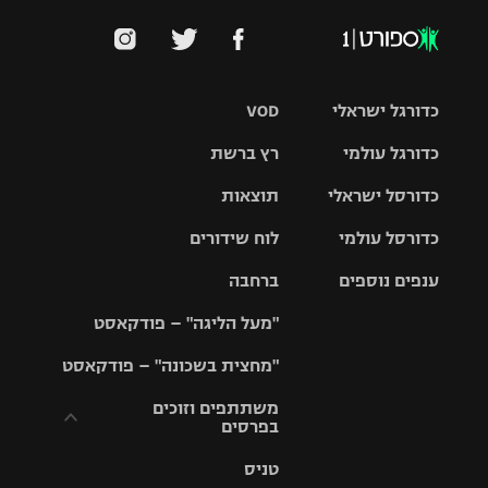
כדורגל ישראלי
VOD
כדורגל עולמי
רץ ברשת
ליגת העל
כדורסל ישראלי
תוצאות
ליגת
ליגה לאומית
האלופות
כדורסל עולמי
לוח שידורים
ליגת ווינר
סל
גביע הטוטו
ענפים נוספים
ברחבה
ליגה
NBA
אירופית
"מעל הליגה" – פודקאסט
ליגה לאומית
ליגיונרים
טניס
יורוליג
ליגה אנגלית
"מחצית בשכונה" – פודקאסט
כדורסל נשים
גביע המדינה
כדוריד
יורוקאפ
ליגה גרמנית
משתתפים וזוכים
בפרסים
מכבי תל
נבחרת
כדורעף
אביב
ישראל
ליגה
טניס
ספרדית
תקנון משתתפים