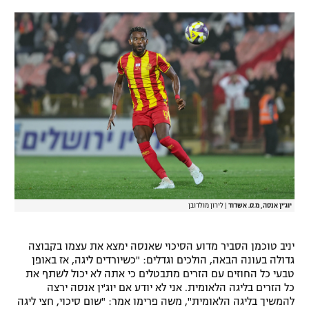
רשיון להקרנה פומבית לבית עסק
הצטרפות לחבילת הערוצים
לוח דרושים – ג'ובנט
תגיות
המגזין
יוג'ין אנסה, מ.ס. אשדוד
|
לירון מולדובן
יניב טוכמן הסביר מדוע הסיכוי שאנסה ימצא את עצמו בקבוצה
גדולה בעונה הבאה, הולכים וגדלים: "כשיורדים ליגה, אז באופן
טבעי כל החוזים עם הזרים מתבטלים כי אתה לא יכול לשתף את
כל הזרים בליגה הלאומית. אני לא יודע אם יוג'ין אנסה ירצה
להמשיך בליגה הלאומית", משה פרימו אמר: "שום סיכוי, חצי ליגה