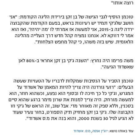
רוצה אותו"
טוכמן הוסיף לגבי הגישה של בן זקן בירידת הליגה הקודמת: "אני
חושב שלג'קי תמיד יש רעיונות בראש, בפעם הקודמת שהקבוצה
ירדה ליגה ב-2015, אני למעשה אז אמרתי לו 'מה יהיה?', ואז הוא
אמר לי דווקא לא. אנחנו נמציח קהל חדש דרך העלייה מהליגה
הלאומית. שיש בזה משהו, כי קהל מחפש הצלחות".
משה פרימו היה נחרץ: "השנה ג'קי בן זקן אחראי ב-80% לאן
שאשדוד הגיעה".
טוכמן הסביר על הנסיבות שמקלות לדבריו על הטעויות שעשה
הבעלים: "רועי גורדנה היה צריך להיות המאמן של אשדוד על
המגרש, וג'קי כל כך חיכה לו ובסוף הוא נפצע, וכשהוא חוזר, הוא
למעשה מורחק. היה צריך למנות את שרון מימר ברגע שהוא סיים
בסכנין, וללא ספק זה מאוחר מדי. אבל שוב, זה הראש של ג'קי וזו
הקבוצה שלו. ג'קי בן זקן מחזיק תיק הספורט, בחור צעיר שעוד
לא הגיע לגיל 30 בשנת 2000, והוא בנה את מ.ס אשדוד".
עוד באותו נושא:
יוג'ין אנסה
,
מ.ס. אשדוד