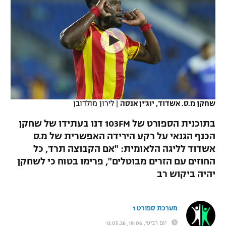
כדורסל נשים
נבחרת ישראל
יורוליג
ליגה ספרדית
טניס
VOD
מכבי תל אביב
מכבי חיפה
יורוקאפ
ליגה איטלקית
כדוריד
הפועל חולון
בית"ר ירושלים
רץ ברשת
ליגה צרפתית
כדורעף
הפועל ירושלים
מכבי תל אביב
ליגה הולנדית
שחייה
תוצאות
שחקן מ.ס. אשדוד, יוג'ין אנסה
|
לירון מולדובן
דני אבדיה
הפועל תל אביב
ליגה טורקית
בתוכנית הספורט של 103FM דנו בעתידו של שחקן
ג'ודו
הפועל חיפה
הכנף הגנאי על רקע הירידה האפשרית של מ.ס
לוח שידורים
ליגה סינית
אשדוד לליגה הלאומית: "אם הקבוצה תרד, כל
אגרוף
הפועל באר שבע
החוזים עם הזרים מבוטלים", פרימו בטוח כי לשחקן
ליגה ברזילאית
ברחבה
יהיה ביקוש רב
ספורט אולימפי
מכבי נתניה
ליגות נוספות
UFC
"מעל הליגה" – פודקאסט
בני יהודה
מערכת ספורט 1
היאבקות WWE
יום רביעי, 19:06, 13.05.26