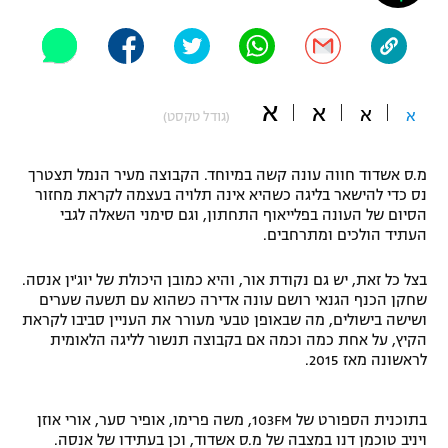
"מחצית בשכונה" – פודקאסט
אופניים
ספורט מוטורי
משתתפים וזוכים בפרסים
א
א
א
א
(גודל טקסט)
כדורמים
תקנון משתתפים וזוכים בפרסים
טניס
מ.ס אשדוד חווה עונה קשה במיוחד. הקבוצה מעיר הנמל תצטרך
פוטבול אמריקאי NFL
נס כדי להישאר בליגה כשהיא אינה תלויה בעצמה לקראת מחזור
תקנון עבור פעילות אלקטרה
הסיום של העונה בפלייאוף התחתון, וגם סימני השאלה לגבי
גיימינג E-Sports
בייסבול MLB
העתיד הולכים ומתרחבים.
תקנון עבור פעילות ספורט 1 – "מרלן"
בצל כל זאת, יש גם נקודת אור, והיא כמובן היכולת של יוג'ין אנסה.
ספורט אתגרי ואקסטרים
תנאי שימוש
שחקן הכנף הגנאי רושם עונה אדירה כשהוא עם תשעה שערים
ושישה בישולים, מה שבאופן טבעי מעורר את העניין סביבו לקראת
אומנויות לחימה
הקיץ, על אחת כמה וכמה אם בקבוצה תנשור לליגה הלאומית
לראשונה מאז 2015.
מדיניות פרטיות
גיימינג E-Sports
בתוכנית הספורט של 103FM, משה פרימו, אופיר סער, אורי אוזן
תקנון פעילות ספורט 1
ויניב טוכמן דנו במצבה של מ.ס אשדוד, וכן בעתידו של אנסה.