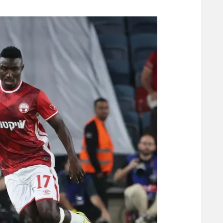
משתתפים וזוכים בפרסים
מכבי ת
הפועל 
תקנון משתתפים וזוכים בפרסים
הפועל 
תקנון עבור פעילות אלקטרה
הפועל 
תקנון עבור פעילות ספורט 1 – "מרלן"
מכבי נ
טניס
בני יהו
גיימינג E-Sports
תנאי שימוש
מדיניות פרטיות
תקנון פעילות ספורט 1
רשיון להקרנה פומבית לבית עסק
הצטרפות לחבילת הערוצים
לוח דרושים – ג'ובנט
תגיות