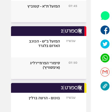
היאבקות WWE
07:45
הפועל ת"א - קטוביץ
אופניים
ספורט מוטורי
כדורמים
פוטבול אמריקאי NFL
בייסבול MLB
עכשיו
הפועל ב"ש - הכוכב
האדום בלגרד
ספורט אתגרי
ואקסטרים
אומנויות לחימה
07:50
סיפורי הפרמיירליג
גיימינג E-Sports
(איפסוויץ')
עכשיו
בוכום - הרטה ברלין