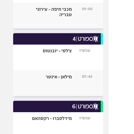
07:50
מכבי חיפה - עירוני
טבריה
עכשיו
צ'לסי - יובנטוס
07:45
מילאן - אינטר
עכשיו
מידלסברו - רקסהאם