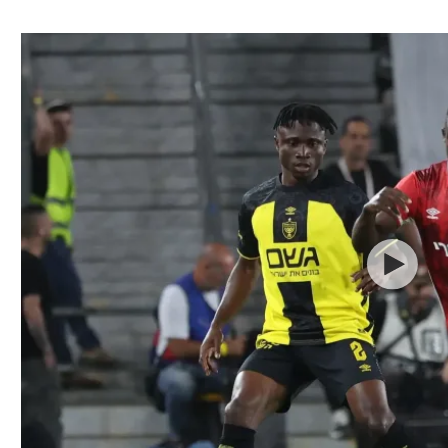
ל אביב
ליגה טורקית
תל אביב
ליגה סינית
חיפה
ליגה ברזילאית
באר שבע
ליגות נוספות
תניה
דה