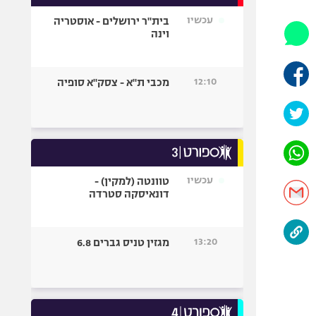
אופניים
עכשיו
בית"ר ירושלים - אוסטריה
וינה
ספורט מוטורי
כדורמים
פוטבול אמריקאי NFL
12:10
מכבי ת"א - צסק"א סופיה
בייסבול MLB
ספורט אתגרי
ואקסטרים
אומנויות לחימה
גיימינג E-Sports
עכשיו
טוונטה (למקין) -
דונאיסקה סטרדה
13:20
מגזין טניס גברים 6.8