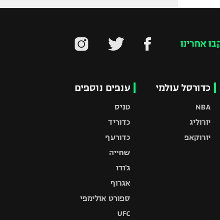
בו אחרינו
כדורסל עולמי
ענפים נוספים
NBA
טניס
יורוליג
כדוריד
יורוקאפ
כדורעף
שחייה
ג'ודו
אגרוף
ספורט אולימפי
UFC