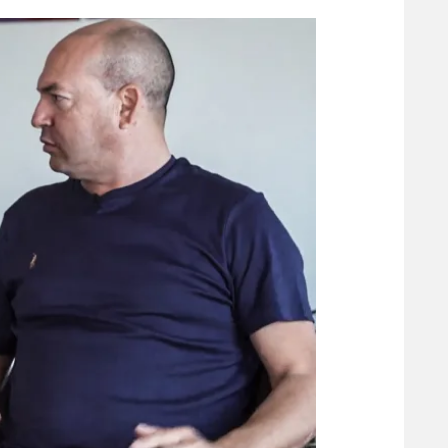
הפועל 
תקנון משתתפים וזוכים בפרסים
הפועל 
תקנון עבור פעילות אלקטרה
הפועל 
תקנון עבור פעילות ספורט 1 – "מרלן"
מכבי נ
טניס
בני יהו
גיימינג E-Sports
תנאי שימוש
מדיניות פרטיות
תקנון פעילות ספורט 1
רשיון להקרנה פומבית לבית עסק
הצטרפות לחבילת הערוצים
לוח דרושים – ג'ובנט
תגיות
המגזין