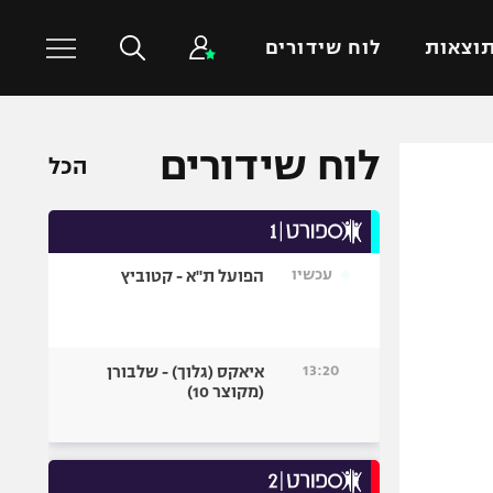
וצאות
לוח שידורים
לוח שידורים
כדורסל עולמי
ענפים נוספים
הכל
NBA
טניס
יורוליג
כדוריד
יורוקאפ
כדורעף
עכשיו
הפועל ת"א - קטוביץ
שחייה
ג'ודו
13:20
איאקס (גלוך) - שלבורן
אגרוף
(מקוצר 10)
ספורט אולימפי
UFC
היאבקות WWE