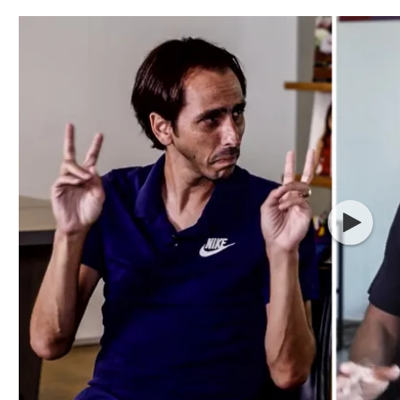
תל אביב
ליגה סינית
חיפה
ליגה ברזילאית
באר שבע
ליגות נוספות
תניה
דה