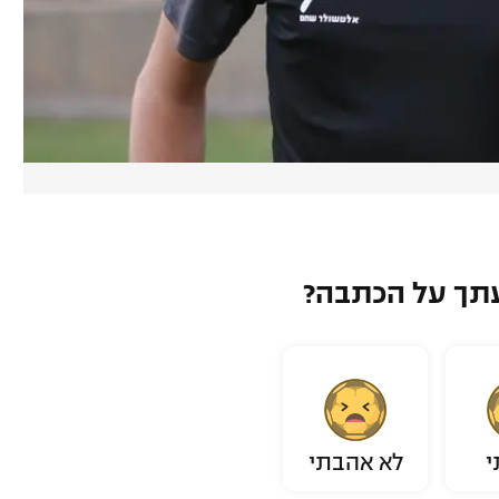
תך על הכתבה?
י
לא אהבתי