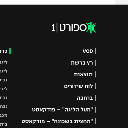
VOD
כדו
רץ ברשת
ליגת
ליגה
תוצאות
גביע
לוח שידורים
ליגי
ברחבה
גביע
נבחר
"מעל הליגה" – פודקאסט
מכבי
"מחצית בשכונה" – פודקאסט
בית"