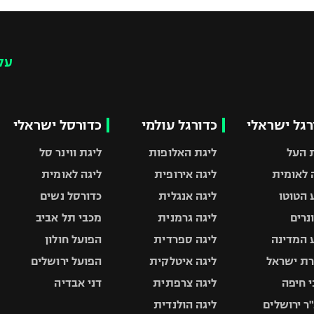
עק
רגל ישראלי
כדורגל עולמי
כדורסל ישראלי
 העל
ליגת האלופות
ליגת ווינר סל
 לאומית
ליגה אירופית
ליגה לאומית
 הטוטו
ליגה אנגלית
כדורסל נשים
ונרים
ליגה גרמנית
מכבי תל אביב
 המדינה
ליגה ספרדית
הפועל חולון
ת ישראל
ליגה איטלקית
הפועל ירושלים
 חיפה
ליגה צרפתית
דני אבדיה
ר ירושלים
ליגה הולנדית