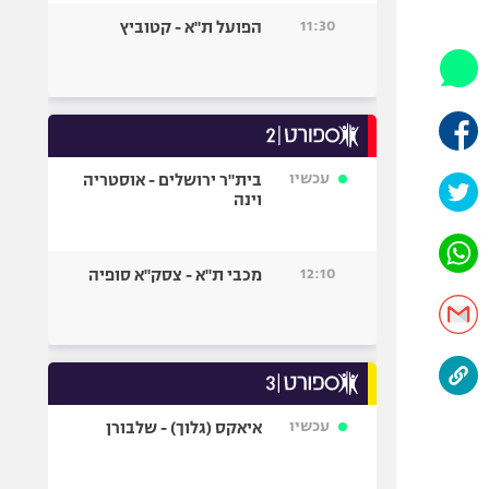
היאבקות WWE
11:30
הפועל ת"א - קטוביץ
אופניים
ספורט מוטורי
כדורמים
פוטבול אמריקאי NFL
בייסבול MLB
עכשיו
בית"ר ירושלים - אוסטריה
וינה
ספורט אתגרי
ואקסטרים
אומנויות לחימה
12:10
מכבי ת"א - צסק"א סופיה
גיימינג E-Sports
עכשיו
איאקס (גלוך) - שלבורן