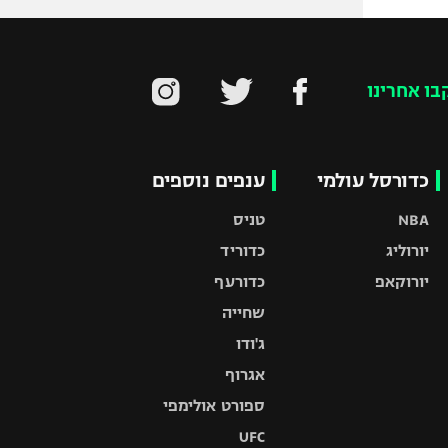
בו אחרינו
כדורסל עולמי
ענפים נוספים
NBA
טניס
יורוליג
כדוריד
יורוקאפ
כדורעף
שחייה
ג'ודו
אגרוף
ספורט אולימפי
UFC