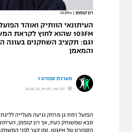
המגזין
רון קופמן
|
103fm
העיתונאי הוותיק ואוהד הפועל
103FM שהוא לחוץ לקראת המ
וגם: תקציב השחקנים בעונה ה
והמאמן
מערכת ספורט 1
יום שני, 19:05, 25.05.26
הפועל רמת גן מרחק נגיעה מעלייה לליגת
סבא שמשוחק כעת, אך רון קופמן, העיתונ
הספורט של 103FM, זמן קצר לפני המשחק הערב (שני), הודה שהוא עדיין מתרגש.