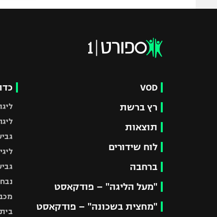
VOD
כדו
רץ ברשת
ליגת
ליגה
תוצאות
גביע
לוח שידורים
ליגי
ברחבה
גביע
נבחר
"מעל הליגה" – פודקאסט
מכבי
"מחצית בשכונה" – פודקאסט
בית"