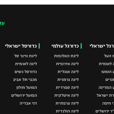
עק
רגל ישראלי
כדורגל עולמי
כדורסל ישראלי
 העל
ליגת האלופות
ליגת ווינר סל
 לאומית
ליגה אירופית
ליגה לאומית
 הטוטו
ליגה אנגלית
כדורסל נשים
ונרים
ליגה גרמנית
מכבי תל אביב
 המדינה
ליגה ספרדית
הפועל חולון
ת ישראל
ליגה איטלקית
הפועל ירושלים
 חיפה
ליגה צרפתית
דני אבדיה
ר ירושלים
ליגה הולנדית