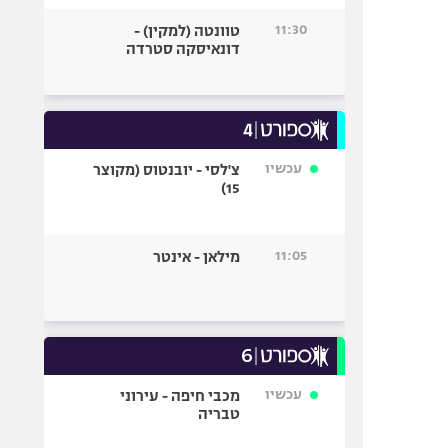
11:30
טוונטה (למקין) -
דונאיסקה סטרדה
עכשיו
צ'לסי - יובנטוס (מקוצר
15)
11:05
מילאן - אינטר
עכשיו
מכבי חיפה - עירוני
טבריה