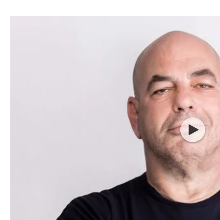
ל אביב
ליגה טורקית
תל אביב
ליגה סינית
חיפה
ליגה ברזילאית
באר שבע
ליגות נוספות
תניה
דה