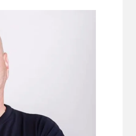
משתתפים וזוכים בפרסים
מכבי ת
הפועל 
תקנון משתתפים וזוכים בפרסים
הפועל 
תקנון עבור פעילות אלקטרה
הפועל 
תקנון עבור פעילות ספורט 1 – "מרלן"
מכבי נ
טניס
בני יהו
גיימינג E-Sports
תנאי שימוש
מדיניות פרטיות
תקנון פעילות ספורט 1
רשיון להקרנה פומבית לבית עסק
הצטרפות לחבילת הערוצים
לוח דרושים – ג'ובנט
תגיות