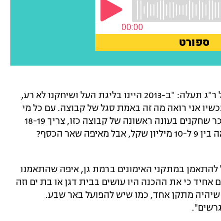
על הדרך להישארות בליגת העל אם הפועל ר"ג תעלה: "ב-2013 היינו בליגת העל ושיחקנו לא רע,
כשיו אני רואה מה זה באמת סגל של קבוצה. עם כל מי
שדיברתי בקטע הזה של סכום מינימלי לשכר שחקנים בעונה ראשונה של קבוצה כזו, צריך 18-19
מיליון שקל רק לאירוע הזה. המנהלת מביאה בין 9 ל-10 מיליון שקל, אבל מאיפה שאר הכסף?
ל להתאמן במתקני האימונים ברמת גן, איפה שהתאמנו
 אחיד כי את ההכנה היו עושים בבית דגן או בת ים וזה
 שיהיה מתקן אחד, כמו שיש להפועל באר שבע.
רשים".