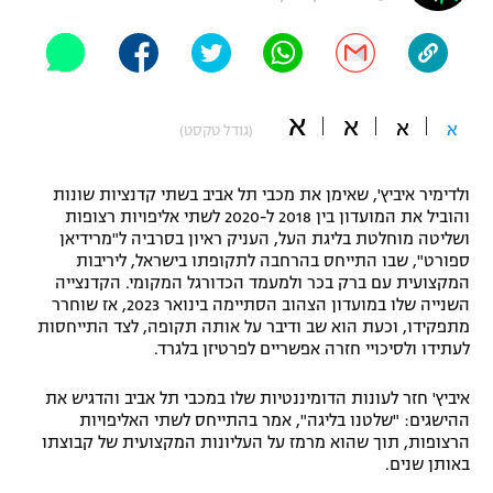
"מחצית בשכונה" – פודקאסט
אופניים
ספורט מוטורי
משתתפים וזוכים בפרסים
א
א
א
א
(גודל טקסט)
כדורמים
תקנון משתתפים וזוכים בפרסים
טניס
ולדימיר איביץ', שאימן את מכבי תל אביב בשתי קדנציות שונות
פוטבול אמריקאי NFL
והוביל את המועדון בין 2018 ל-2020 לשתי אליפויות רצופות
תקנון עבור פעילות אלקטרה
ושליטה מוחלטת בליגת העל, העניק ראיון בסרביה ל"מרידיאן
גיימינג E-Sports
בייסבול MLB
ספורט", שבו התייחס בהרחבה לתקופתו בישראל, ליריבות
תקנון עבור פעילות ספורט 1 – "מרלן"
המקצועית עם ברק בכר ולמעמד הכדורגל המקומי. הקדנצייה
השנייה שלו במועדון הצהוב הסתיימה בינואר 2023, אז שוחרר
ספורט אתגרי ואקסטרים
תנאי שימוש
מתפקידו, וכעת הוא שב ודיבר על אותה תקופה, לצד התייחסות
לעתידו ולסיכויי חזרה אפשריים לפרטיזן בלגרד.
אומנויות לחימה
איביץ' חזר לעונות הדומיננטיות שלו במכבי תל אביב והדגיש את
מדיניות פרטיות
גיימינג E-Sports
ההישגים: "שלטנו בליגה", אמר בהתייחס לשתי האליפויות
הרצופות, תוך שהוא מרמז על העליונות המקצועית של קבוצתו
באותן שנים.
תקנון פעילות ספורט 1