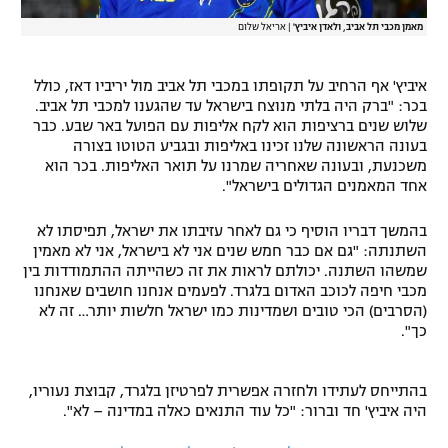
מאמן מכבי תל אביב, ולאדן איביץ'
|
אריאל שלום
איביץ' אף הרחיב על תקופתו במכבי תל אביב מול יריביו דאז, כולל
בכר: "ברק היה בלתי מנוצח בישראל עד שהגענו למכבי תל אביב.
שלוש שנים ברציפות הוא לקח אליפות עם הפועל באר שבע. כבר
בעונה הראשונה שלנו זכינו באליפות ובגביע הטוטו בצורה
משכנעת, ובעונה שאחריה שמרנו על תואר האליפות. בכר הוא
אחד המאמנים הגדולים בישראל".
בהמשך דבריו הוסיף כי גם לאחר עזיבתו את ישראל, תפיסתו לא
השתנתה: "גם אם כבר חמש שנים אני לא בישראל, אני לא מאמין
שמשהו השתנה. יכולתם לראות את זה כשהייתה ההתמודדות בין
מכבי חיפה לכוכב האדום בלגרד. לפעמים אנחנו חושבים שאנחנו
(הסרבים) הכי טובים ושמדינות כמו ישראל חלשות יותר… זה לא
כך".
בהתייחס לעתידו ולחזרה אפשרית לפרטיזן בלגרד, קבוצת נעוריו,
היה איביץ' חד וברור: "כל עוד התנאים כאלה במדינה – לא".