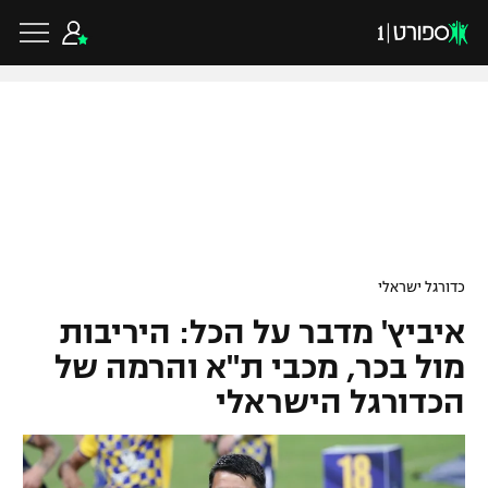
כדורגל ישראלי
ליגת העל
כדורגל עולמי
כדורגל ישראלי
ליגה לאומית
איביץ' מדבר על הכל: היריבות
ליגת האלופות
כדורסל ישראלי
גביע הטוטו
מול בכר, מכבי ת"א והרמה של
ליגה אירופית
הכדורגל הישראלי
ליגת ווינר סל
ליגיונרים
כדורסל עולמי
ליגה אנגלית
ליגה לאומית
גביע המדינה
NBA
ליגה גרמנית
ענפים נוספים