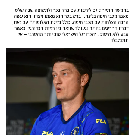
רשיון להקרנה פומבית לבית עסק
בהמשך התייחס גם ליריבות עם ברק בכר ולתקופה שבה שלט
מאמן מכבי חיפה בליגה: "ברק בכר הוא מאמן מצוין. הוא עשה
הצטרפות לחבילת הערוצים
הרבה הצלחות עם מכבי חיפה, כולל בליגת האלופות". עם זאת,
דבריו החריגים ביותר נגעו להשוואה בין רמות הכדורגל, כאשר
קבע ללא היסוס: "הכדורגל הישראלי טוב יותר מהסרבי – אל
לוח דרושים – ג'ובנט
תתבלבלו".
תגיות
המגזין