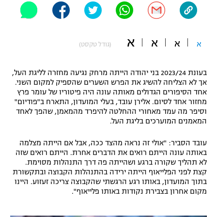
"מחצית בשכונה" – פודקאסט
אופניים
א
א
א
ספורט מוטורי
א
משתתפים וזוכים בפרסים
(גודל טקסט)
כדורמים
בעונת 2023/24 בני יהודה הייתה מרחק נגיעה מחזרה לליגת העל,
תקנון משתתפים וזוכים בפרסים
טניס
אך לא הצליחה להשיג את הפרש השערים שהספיק למקום השני.
פוטבול אמריקאי NFL
אחד הסיפורים הגדולים מאותה עונה היה פיטוריו של עומר פרץ
תקנון עבור פעילות אלקטרה
מחזור אחד לסיום. אלירן עובד, בעלי המועדון, התארח ב"פודיום"
גיימינג E-Sports
וסיפר מה עמד מאחורי ההחלטה להיפרד מהמאמן, שהפך לאחד
בייסבול MLB
תקנון עבור פעילות ספורט 1 – "מרלן"
המאמנים המוערכים בליגת העל.
ספורט אתגרי ואקסטרים
עובד הסביר: "אולי זה נראה מהצד ככה, אבל אם הייתה מצלמה
תנאי שימוש
באותה עונה הייתם רואים את הדברים אחרת. הייתם רואים שזה
אומנויות לחימה
לא תהליך שקורה ברגע ושהייתה פה דרך התנהלות מסוימת.
קצת לפני הפלייאוף הייתה ירידה בהתנהלות הקבוצה ובתקשורת
מדיניות פרטיות
בתוך המועדון, באותו רגע הרגשתי שהקבוצה צריכה זעזוע. היינו
גיימינג E-Sports
מקום אחרון בצבירת נקודות באותו פלייאוף".
תקנון פעילות ספורט 1