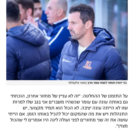
רשיון להקרנה פומבית לבית עסק
הצטרפות לחבילת הערוצים
לוח דרושים – ג'ובנט
תגיות
המגזין
בני יהודה תחזור לנצח? עומר פרץ
|
מאור אלקסלסי
על התזמון של ההחלטה: "זה לא עניין של מחזור אחרון, הוכחתי
גם באותה עונה עם עומר שכשהיו משברים אני בגב שלו למרות
שזו לא הייתה עונה יציבה. לא הכול הוא תמיד מקצועי, יש
התנהלות ויש את מה שהמקום יכול להכיל באותו הזמן. אם הייתי
עושה את זה שני מחזורים לפני ועולה ליגה היו אומרים לי שהכול
מצוין".