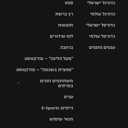
כדורגל ישראלי
VOD
כדורגל עולמי
רץ ברשת
ליגת העל
כדורסל ישראלי
תוצאות
ליגת
ליגה לאומית
האלופות
כדורסל עולמי
לוח שידורים
ליגת ווינר
סל
גביע הטוטו
ענפים נוספים
ברחבה
ליגה
NBA
אירופית
"מעל הליגה" – פודקאסט
ליגה לאומית
ליגיונרים
טניס
יורוליג
ליגה אנגלית
"מחצית בשכונה" – פודקאסט
כדורסל נשים
גביע המדינה
כדוריד
יורוקאפ
ליגה גרמנית
משתתפים וזוכים
בפרסים
מכבי תל
נבחרת
כדורעף
אביב
ישראל
ליגה
טניס
ספרדית
תקנון משתתפים
שחייה
הפועל חולון
מכבי חיפה
וזוכים בפרסים
גיימינג E-Sports
ליגה
איטלקית
ג'ודו
הפועל
בית"ר
תנאי שימוש
תקנון עבור פעילות
ירושלים
ירושלים
אלקטרה