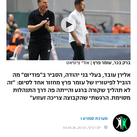
כדורסל נשים
נבחרת ישראל
יורוליג
ליגה ספרדית
טניס
VOD
מכבי תל אביב
מכבי חיפה
יורוקאפ
ליגה איטלקית
כדוריד
הפועל חולון
בית"ר ירושלים
רץ ברשת
ליגה צרפתית
כדורעף
הפועל ירושלים
מכבי תל אביב
ליגה הולנדית
שחייה
תוצאות
ברק בכר, עומר פרץ
|
אודי ציטיאט
דני אבדיה
הפועל תל אביב
ליגה טורקית
אלירן עובד, בעלי בני יהודה, הסביר ב"פודיום" מה
ג'ודו
הפועל חיפה
הוביל לפיטוריו של עומר פרץ מחזור אחד לסיום: "זה
לוח שידורים
ליגה סינית
לא תהליך שקורה ברגע והייתה פה דרך התנהלות
אגרוף
הפועל באר שבע
מסוימת. הרגשתי שהקבוצה צריכה זעזוע"
ליגה ברזילאית
ברחבה
ספורט אולימפי
מכבי נתניה
ליגות נוספות
מערכת ספורט 1
UFC
"מעל הליגה" – פודקאסט
בני יהודה
יום רביעי, 20:02, 03.06.26
היאבקות WWE