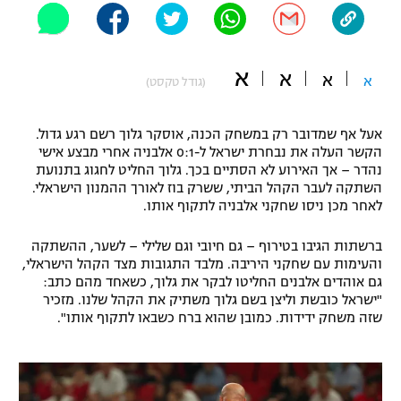
"מחצית בשכונה" – פודקאסט
אופניים
א
א
א
ספורט מוטורי
א
משתתפים וזוכים בפרסים
(גודל טקסט)
כדורמים
אעל אף שמדובר רק במשחק הכנה, אוסקר גלוך רשם רגע גדול.
תקנון משתתפים וזוכים בפרסים
טניס
הקשר העלה את נבחרת ישראל ל-0:1 אלבניה אחרי מבצע אישי
פוטבול אמריקאי NFL
נהדר – אך האירוע לא הסתיים בכך. גלוך החליט לחגוג בתנועת
תקנון עבור פעילות אלקטרה
השתקה לעבר הקהל הביתי, ששרק בוז לאורך ההמנון הישראלי.
גיימינג E-Sports
לאחר מכן ניסו שחקני אלבניה לתקוף אותו.
בייסבול MLB
תקנון עבור פעילות ספורט 1 – "מרלן"
ברשתות הגיבו בטירוף – גם חיובי וגם שלילי – לשער, ההשתקה
ספורט אתגרי ואקסטרים
והעימות עם שחקני היריבה. מלבד התגובות מצד הקהל הישראלי,
תנאי שימוש
גם אוהדים אלבנים החליטו לבקר את גלוך, כשאחד מהם כתב:
אומנויות לחימה
"ישראל כובשת וליצן בשם גלוך משתיק את הקהל שלנו. מזכיר
שזה משחק ידידות. כמובן שהוא ברח כשבאו לתקוף אותו".
מדיניות פרטיות
גיימינג E-Sports
תקנון פעילות ספורט 1