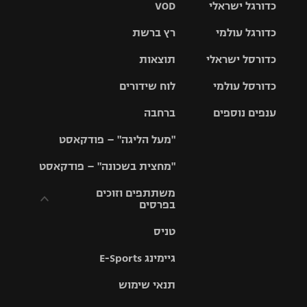
כדורגל ישראלי
VOD
כדורגל עולמי
רץ ברשת
ליגת העל
כדורסל ישראלי
תוצאות
ליגת
ליגה לאומית
האלופות
כדורסל עולמי
לוח שידורים
ליגת ווינר
סל
גביע הטוטו
ענפים נוספים
ברחבה
ליגה
NBA
אירופית
"מעל הליגה" – פודקאסט
ליגה לאומית
ליגיונרים
טניס
יורוליג
ליגה אנגלית
"מחצית בשכונה" – פודקאסט
כדורסל נשים
גביע המדינה
כדוריד
יורוקאפ
ליגה גרמנית
משתתפים וזוכים
בפרסים
מכבי תל
נבחרת
כדורעף
אביב
ישראל
ליגה
טניס
ספרדית
תקנון משתתפים
שחייה
הפועל חולון
מכבי חיפה
וזוכים בפרסים
גיימינג E-Sports
ליגה
איטלקית
ג'ודו
הפועל
בית"ר
תנאי שימוש
תקנון עבור פעילות
ירושלים
ירושלים
אלקטרה