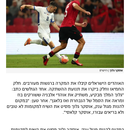
רשיון להקרנה פומבית לבית עסק
הצטרפות לחבילת הערוצים
לוח דרושים – ג'ובנט
תגיות
המגזין
אוסקר גלוך
|
רויטרס
האוהדים הישראלים קיבלו את המקרה ברגשות מעורבים. חלק
החמיאו וחלק ביקרו את תנועת ההשתקה. אחד הגולשים כתב:
"גלוך המלך מבקיע, משתיק את אוהדי אלבניה ששורקים בוז
ומראה את הסמל של הנבחרת ואז בלאגן". אחר טען: "במקום
להנות מגול ענק, אוסקר גלוך מסיט את השיח למקומות לא טובים
ולא בריאים עבורו, אוסקר קלאסי".
במקום להנות מגול ענק, אוסקר גלוך מסיט את השיח למקומות