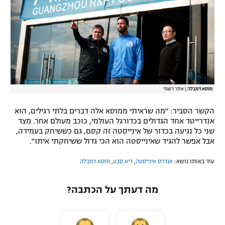
רשיון להקרנה פומבית לבית עסק
הצטרפות לחבילת הערוצים
לוח דרושים – ג'ובנט
תגיות
מוסא דמבלה
|
אתר רשמי
המגזין
הקשר הסביר: "מה שראיתי ממוסא אלה דברים בלתי רגילים, הוא
אנדרייטד אחד הגדולים בכדורגל העולמי, כוכב מעולם אחר. מצד
שני כל נגיעה בכדור של אינייסטה זה קסם, גם כששיחק בעמידה,
אבל אפשר להגיד שאינייסטה הוא הכי גדול ששיחקתי איתו".
עוד באותו נושא:
אנדרס אינייסטה
,
דיא סבע
,
מוסא דמבלה
מה דעתך על הכתבה?