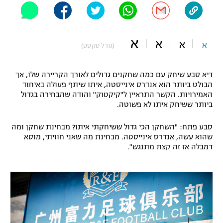
"מחצית בשכונה" – פודקאסט
אופניים
א
א
א
ספורט מוטורי
א
משתתפים וזוכים בפרסים
(גודל טקסט)
כדורמים
דיא סבע שיחק עם כמה שחקנים גדולים לאורך הקריירה שלו, אך
תקנון משתתפים וזוכים בפרסים
טניס
הבולט ביותר הוא אנדרס אינייסטה, איתו שיתף פעולה באיחוד
פוטבול אמריקאי NFL
האמירויות. הקשר התראיין ל"קיקטוק" והודה שהבחירה בגדול
תקנון עבור פעילות אלקטרה
ביותר ששיחק איתו לא פשוטה.
גיימינג E-Sports
בייסבול MLB
תקנון עבור פעילות ספורט 1 – "מרלן"
סבע פתח: "השחקן הכי גדול ששיחקתי איתו? מבחינת שחקן ומה
שהוא עשה, אנדרס אינייסטה. מבחינת מה שאני חוויתי, מוסא
ספורט אתגרי ואקסטרים
דמבלה אז זה קצת מתנגש".
תנאי שימוש
אומנויות לחימה
מדיניות פרטיות
גיימינג E-Sports
תקנון פעילות ספורט 1