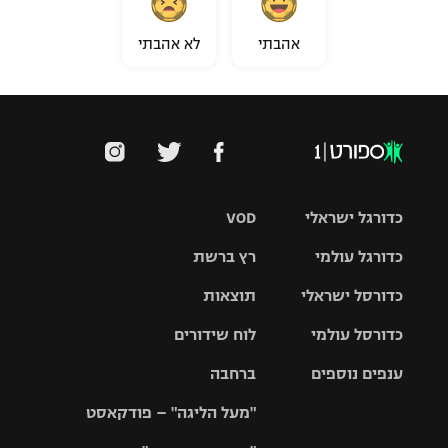
אהבתי
לא אהבתי
כדורגל ישראלי
VOD
כדורגל עולמי
רץ ברשת
ליגת העל
כדורסל ישראלי
תוצאות
ליגת
ליגה לאומית
האלופות
כדורסל עולמי
לוח שידורים
ליגת ווינר
סל
גביע הטוטו
ענפים נוספים
ברחבה
ליגה
NBA
אירופית
"מעל הליגה" – פודקאסט
ליגה לאומית
ליגיונרים
טניס
יורוליג
ליגה אנגלית