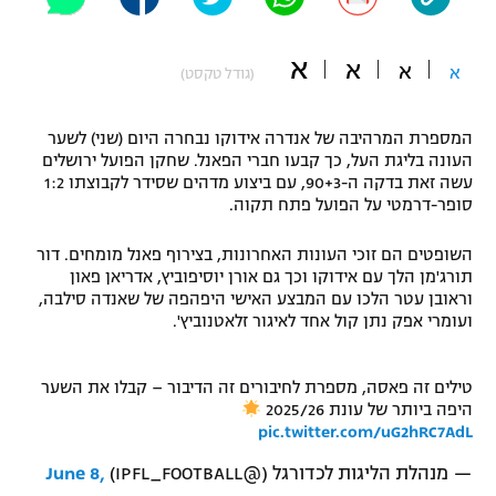
"מחצית בשכונה" – פודקאסט
אופניים
א
א
א
א
(גודל טקסט)
ספורט מוטורי
משתתפים וזוכים בפרסים
המספרת המרהיבה של אנדרה אידוקו נבחרה היום (שני) לשער
כדורמים
העונה בליגת העל, כך קבעו חברי הפאנל. שחקן הפועל ירושלים
תקנון משתתפים וזוכים בפרסים
טניס
עשה זאת בדקה ה-90+3, עם ביצוע מדהים שסידר לקבוצתו 1:2
פוטבול אמריקאי NFL
סופר-דרמטי על הפועל פתח תקוה.
תקנון עבור פעילות אלקטרה
גיימינג E-Sports
השופטים הם זוכי העונות האחרונות, בצירוף פאנל מומחים. דור
בייסבול MLB
תקנון עבור פעילות ספורט 1 – "מרלן"
תורג'מן הלך עם אידוקו וכך גם אורן יוסיפוביץ, אדריאן פאון
וראובן עטר הלכו עם המבצע האישי היפהפה של שאנדה סילבה,
ספורט אתגרי ואקסטרים
ועומרי אפק נתן קול אחד לאיגור זלאטנוביץ'.
תנאי שימוש
אומנויות לחימה
טילים זה פאסה, מספרת לחיבורים זה הדיבור – קבלו את השער
מדיניות פרטיות
היפה ביותר של עונת 2025/26
גיימינג E-Sports
pic.twitter.com/uG2hRC7AdL
תקנון פעילות ספורט 1
— מנהלת הליגות לכדורגל (@IPFL_FOOTBALL)
June 8,