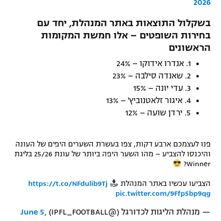
2026
רשיון להקרנה פומבית לבית עסק
בשקלול התוצאות באתר המנהלת, יחד עם
בחירות השופטים – אלו חמשת המקומות
הצטרפות לחבילת הערוצים
הראשונים
לוח דרושים – ג'ובנט
1. אנדרו אידוקו – 24%
2. שאנדה סילבה – 23%
תגיות
3. עדי יונה – 15%
4. איגור זלאטנוביץ' – 13%
המגזין
5. ירדן שועה – 12%
פנו לעצמכם ארבע דקות, צפו בעשרת השערים היפים של העונה
והיכנסו להצביע – מהו השער היפה ביותר של עונת 25/26 בליגת
Winner?
הצביעו עכשיו באתר המנהלת
https://t.co/NFdulib9Tj
pic.twitter.com/9FfpSbp9qg
— מנהלת הליגות לכדורגל (@IPFL_FOOTBALL)
June 5,