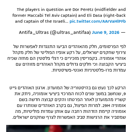
רשיון להקרנה פומבית לבית עסק
The players in question are Dor Peretz (midfielder and
former Maccabi Tel Aviv captain) and Eli Dasa (right-back
and captain of the Israeli…
pic.twitter.com/AArVaHlPFb
הצטרפות לחבילת הערוצים
June 9, 2026
— Antifa_Ultras (@ultras_antifaa)
לוח דרושים – ג'ובנט
לפי הפרסומים, חלק מהאוהדים הביעו התנגדות לאפשרות של
תגיות
צירוף שחקנים ישראלים, על רקע אופיו הפוליטי של חלק מקהל
אוהדי אומוניה. בקפריסין מזכירים כי דגלי פלסטין הם מחזה שכיח
המגזין
ביציעי הקבוצה וכי חלקים גדולים מקהל האוהדים מזוהים עם
עמדות פרו-פלסטיניות ואנטי-פשיסטיות.
הרקע לכך נעוץ גם בהיסטוריה של המועדון. ארגון האוהדים גייט
9, שנחשב במשך שנים לכוח המרכזי ביציעי אומוניה, ניתק את
קשריו מהמועדון לאחר הפרטתו והקים קבוצה חדשה בשם
אומוניה 29M. למרות הפיצול, גם בקרב האוהדים שנותרו עם
אומוניה קיימת הזדהות רחבה עם אותן עמדות פוליטיות, מה
שמסביר את הרגישות סביב האפשרות לצרף שחקנים ישראלים.