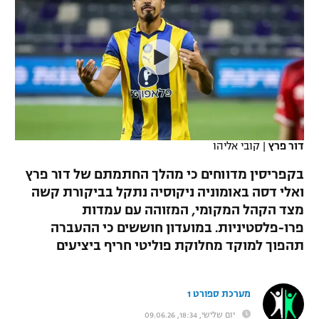
כדורסל נשים
נבחרת ישראל
יורוליג
ליגה ספרדית
טניס
VOD
מכבי תל אביב
מכבי חיפה
יורוקאפ
ליגה איטלקית
כדוריד
הפועל חולון
בית"ר ירושלים
רץ ברשת
ליגה צרפתית
כדורעף
הפועל ירושלים
מכבי תל אביב
ליגה הולנדית
שחייה
תוצאות
דור פרץ
|
קובי אליהו
דני אבדיה
הפועל תל אביב
ליגה טורקית
בקפריסין מדווחים כי מהלך החתמתם של דור פרץ
ג'ודו
הפועל חיפה
ואלי דסה באומוניה ניקוסיה נתקל בביקורת קשה
לוח שידורים
ליגה סינית
מצד הקהל המקומי, המזוהה עם עמדות
אגרוף
הפועל באר שבע
פרו-פלסטיניות. במועדון חוששים כי ההעברה
ליגה ברזילאית
ברחבה
תהפוך למוקד מחלוקת פוליטי חריף ביציעים
ספורט אולימפי
מכבי נתניה
ליגות נוספות
UFC
"מעל הליגה" – פודקאסט
בני יהודה
מערכת ספורט 1
היאבקות WWE
יום שלישי, 18:34, 09.06.26