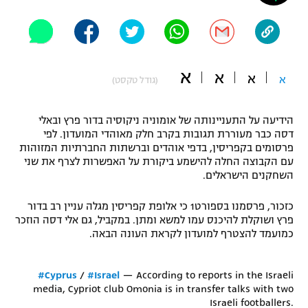
"מחצית בשכונה" – פודקאסט
אופניים
ספורט מוטורי
משתתפים וזוכים בפרסים
א
א
א
א
(גודל טקסט)
כדורמים
תקנון משתתפים וזוכים בפרסים
טניס
הידיעה על התעניינותה של אומוניה ניקוסיה בדור פרץ ובאלי
פוטבול אמריקאי NFL
דסה כבר מעוררת תגובות בקרב חלק מאוהדי המועדון. לפי
תקנון עבור פעילות אלקטרה
פרסומים בקפריסין, בדפי אוהדים וברשתות החברתיות המזוהות
גיימינג E-Sports
בייסבול MLB
עם הקבוצה החלה להישמע ביקורת על האפשרות לצרף את שני
תקנון עבור פעילות ספורט 1 – "מרלן"
השחקנים הישראלים.
ספורט אתגרי ואקסטרים
תנאי שימוש
כזכור, פרסמנו בספורט1 כי אלופת קפריסין מגלה עניין רב בדור
פרץ ושוקלת להיכנס עמו למשא ומתן. במקביל, גם אלי דסה הוזכר
אומנויות לחימה
כמועמד להצטרף למועדון לקראת העונה הבאה.
מדיניות פרטיות
גיימינג E-Sports
#Cyprus
/
#Israel
— According to reports in the Israeli
media, Cypriot club Omonia is in transfer talks with two
תקנון פעילות ספורט 1
Israeli footballers.