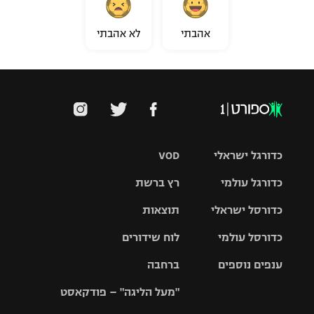
אהבתי
לא אהבתי
כדורגל ישראלי
VOD
כדורגל עולמי
רץ ברשת
ליגת העל
כדורסל ישראלי
תוצאות
ליגת
ליגה לאומית
האלופות
כדורסל עולמי
לוח שידורים
ליגת ווינר
סל
גביע הטוטו
ענפים נוספים
ברחבה
ליגה
NBA
אירופית
"מעל הליגה" – פודקאסט
ליגה לאומית
ליגיונרים
טניס
יורוליג
ליגה אנגלית