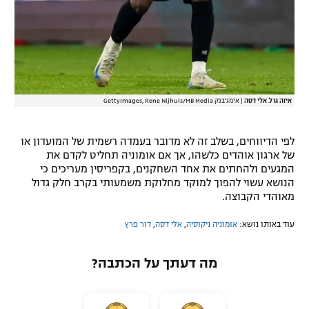
איזה גול. אלי דסה
|
אימג'בנק GettyImages, Rene Nijhuis/MB Media
לפי הדיווחים, בשלב זה לא מדובר בעמדה רשמית של המועדון או
של ארגון אוהדים כלשהו, אך אם אומוניה תחליט לקדם את
המגעים ולהחתים את אחד השחקנים, בקפריסין מעריכים כי
הנושא עשוי להפוך למוקד מחלוקת משמעותי בקרב חלק גדול
מאוהדי הקבוצה.
עוד באותו נושא:
אומוניה ניקוסיה
,
אלי דסה
,
דור פרץ
מה דעתך על הכתבה?