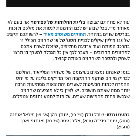
d
l
רשיון להקרנה פומבית לבית עסק
a
D
l
i
w
עוד לא פתחתם קבוצה
בליגת החלומות של ספורט1
? אף פעם לא
הצטרפות לחבילת הערוצים
a
i
מאוחר מדי. בכל שבוע יש לכם הזדמנות לנסות את מזלכם ולזכות
l
n
בפרסים שווים במיוחד.
החוקים פשוטים מאוד
– לרשותכם תקציב
o
לוח דרושים – ג'ובנט
d
של 125 מיליון שקלים לבניית הסגל של 15 שחקנים הכולל 11
g
o
בהרכב הפותח ועוד ארבעה מחליפים, שיוכלו לשרת אתכם
תגיות
w
למחזורים הקרובים – מעבר לכך אין כל הגבלה למערך בו תרצו
.
לשחק ולמספר השחקנים באותה קבוצה.
המגזין
בזמן שאנחנו נמצאים בעיצומם של משחקי הפלייאוף, החלטנו
לבדוק מי הם שחקני ההתקפה הכי מדויקים בליגה על פי יחס
ההמרה לכמות הבעיטות לשערים והתוצאות מפתיעות הרבה
יותר ממה שאתם חושבים. יש לציין כי לא מופיעים שחקנים
שכבשו פחות מחמישה שערים, על מנת למנוע נתונים אנומלים.
כמעט נכנסו
: שובל גוזלן (19.2%), יונתן כהן (19.5%) מיכאל אוחנה
(20%), עומר פדידה (20%), אלירן עטר (20.3%) ואנתוני וארן
(21.4%).