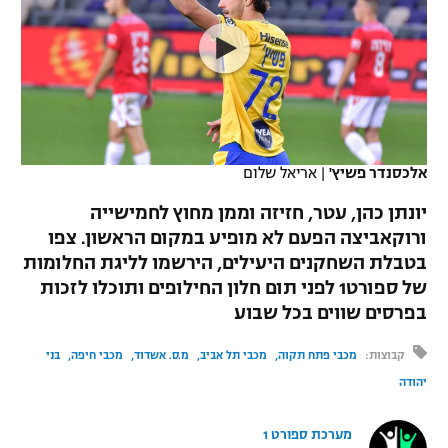
כדורסל נשים
נבחרת ישראל
יורוליג
ליגה ספרדית
טניס
VOD
מכבי תל אביב
מכבי חיפה
יורוקאפ
ליגה איטלקית
כדוריד
הפועל חולון
בית"ר ירושלים
רץ ברשת
ליגה צרפתית
כדורעף
הפועל ירושלים
מכבי תל אביב
אלכסנדר פשיץ'
|
אריאל שלום
ליגה הולנדית
שחייה
תוצאות
דני אבדיה
יונתן כהן, עטר, חזיזה וממן מחוץ לחמישייה
הפועל תל אביב
ורוקאביצה הפעם לא מופיע במקום הראשון. צפו
ליגה טורקית
ג'ודו
בטבלת השחקנים היעילים, הירשמו לליגת החלומות
הפועל חיפה
לוח שידורים
ליגה סינית
של ספורט1 לפני תום חלון החילופים ותוכלו לזכות
אגרוף
בפרסים שווים בכל שבוע
הפועל באר שבע
ליגה ברזילאית
ברחבה
ספורט אולימפי
קבוצות:
מכבי פתח תקוה
מכבי תל אביב
מ.ס. אשדוד
מכבי חיפה
בני
מכבי נתניה
ליגות נוספות
יהודה
UFC
"מעל הליגה" – פודקאסט
בני יהודה
מערכת ספורט 1
היאבקות WWE