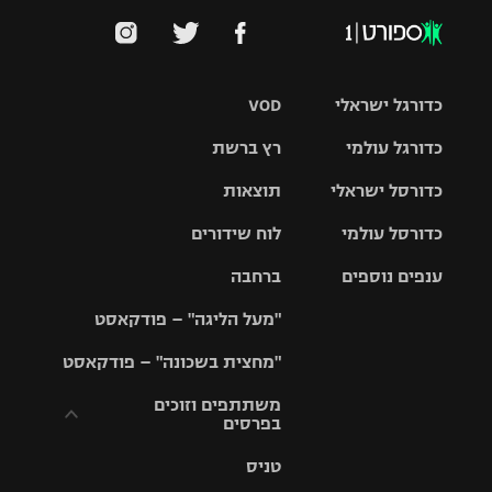
כדורגל ישראלי
VOD
כדורגל עולמי
רץ ברשת
ליגת העל
כדורסל ישראלי
תוצאות
ליגת
ליגה לאומית
האלופות
כדורסל עולמי
לוח שידורים
ליגת ווינר
סל
גביע הטוטו
ענפים נוספים
ברחבה
ליגה
NBA
אירופית
"מעל הליגה" – פודקאסט
ליגה לאומית
ליגיונרים
טניס
יורוליג
ליגה אנגלית
"מחצית בשכונה" – פודקאסט
כדורסל נשים
גביע המדינה
כדוריד
יורוקאפ
ליגה גרמנית
משתתפים וזוכים
בפרסים
מכבי תל
נבחרת
כדורעף
אביב
ישראל
ליגה
טניס
ספרדית
תקנון משתתפים