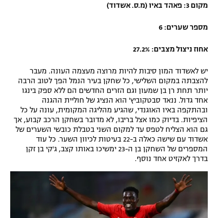
מקום 3: פאהד באיו (מ.ס. אשדוד)
מספר שערים: 6
אחוז ניצול מצבים: 27.2%
יש לאשדוד המון סיבות להיות מרוצה מעצמה העונה. מעבר
להצבתה במקום השלישי, כל שחקן בעיר הנמל הפך לטוב הרבה
יותר תחת רן בן שמעון וגם הזרים החדשים הם ללא ספק בינגו
אחד גדול. ננאד סבטקוביץ' הוא הנציג של חוליית ההגנה
ובהתקפה באיו האוגנדי, שהגיע מהליגה המקומית, עונה על כל
הציפיות. בדיוק כמו אצל בריבו, לא מדובר בשחקן הרכב קבוע, אך
גם הוא הצליח לטפס עד למקום השני בטבלת כובשי השערים של
אשדוד עם שישה כאלה ב-22 בעיטות לכיוון השער. כל עוד
המספרים של השחקן בן ה-23 ימשיכו באותו קצב, ג'קי בן זקן
בדרך לאקזיט אחד נוסף.