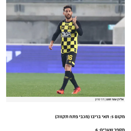
אלירן עטר חוגג
|
דני מרון
מקום 5: תאי בריבו (מכבי פתח תקווה)
מספר שערים: 6