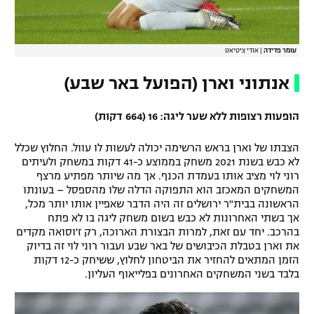
עומר פדידה
|
אודי ציטיאט
אנתוני וארן (הפועל באר שבע)
הופעות רצופות ללא שער ליגה: 16 (664
דקות)
הצבתו של וארן בראש הרשימה יכולה לעשות לו עוול. החלוץ שכלל
לא כבש בשנת 2021 משחק בממוצע כ-41 דקות במשחק ולעיתים
רוני לוי מציב אותו בעמדת הכנף. אך מה שיותר מפתיע מרצף
המשחקים המאכזב הוא התפוקה הדלה שלו מהספסל – בעונתו
הראשונה בבית"ר ירושלים זה היה הדבר שאפיין אותו יותר מכל,
אך בשתי האחרונות לא כבש בשום משחק ליגה בו לא פתח
בהרכב. יחד עם זאת, למרות הבצורת הארוכה, רק ז'וסואה מקדים
את וארן בטבלת הכיבושים של באר שבע ועבור רוני לוי זה בדיוק
הזמן המתאים להחזיר את הביטחון לחלוץ, ששיחק כ-12 דקות
בלבד בשני המשחקים האחרונים בפלייאוף העליון.