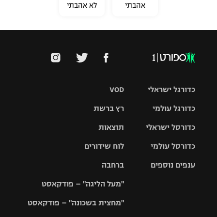
אהבתי
לא אהבתי
כדורגל ישראלי
VOD
כדורגל עולמי
רץ ברשת
ליגת העל
כדורסל ישראלי
תוצאות
ליגת
ליגה לאומית
האלופות
כדורסל עולמי
לוח שידורים
ליגת ווינר
סל
גביע הטוטו
ענפים נוספים
ברחבה
ליגה
NBA
אירופית
"מעל הליגה" – פודקאסט
ליגה לאומית
ליגיונרים
טניס
יורוליג
ליגה אנגלית
"מחצית בשכונה" – פודקאסט
כדורסל נשים
גביע המדינה
כדוריד