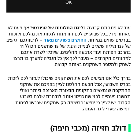
OK
o
a
רשיון להקרנה פומבית לבית עסק
d
l
a
D
l
הצטרפות לחבילת הערוצים
i
w
עוד לא פתחתם קבוצה
בליגת החלומות של ספורט1
? אף פעם לא
a
i
מאוחר מדי. בכל שבוע יש לכם הזדמנות לנסות את מזלכם ולזכות
l
לוח דרושים – ג'ובנט
n
בפרסים שווים במיוחד.
החוקים פשוטים מאוד
– לרשותכם תקציב
o
d
של 125 מיליון שקלים לבניית הסגל של 15 שחקנים הכולל 11
g
o
תגיות
בהרכב הפותח ועוד ארבעה מחליפים, שיוכלו לשרת אתכם
w
למחזורים הקרובים – מעבר לכך אין כל הגבלה למערך בו תרצו
.
לשחק ולמספר השחקנים באותה קבוצה.
המגזין
בדרך כלל אנו מציעים לכם את השחקנים שיכולו לעזור לכם לזכות
בפרס השבועי, אבל הפעם החלטנו לציין בפניכם את שחקני
ההתקפה שנמצאים בתקופת הבצורת הארוכה ביותר ואולי
תחשבו פעמיים לפני שתכניסו אותם לנבחרת שלכם בשבוע
הקרוב. יש לציין כי יופיעו ברשימה רק שחקנים שכבשו לפחות
חמישה שערי ליגה העונה.
דולב חזיזה (מכבי חיפה)