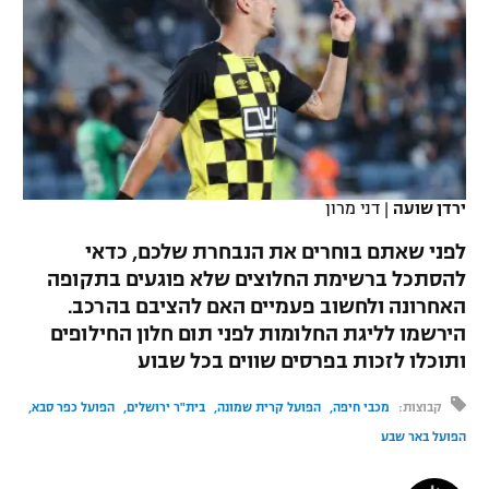
כדורסל נשים
נבחרת ישראל
יורוליג
ליגה ספרדית
טניס
VOD
מכבי תל אביב
מכבי חיפה
יורוקאפ
ליגה איטלקית
כדוריד
הפועל חולון
בית"ר ירושלים
רץ ברשת
ליגה צרפתית
כדורעף
הפועל ירושלים
מכבי תל אביב
ליגה הולנדית
ירדן שועה
|
דני מרון
שחייה
תוצאות
דני אבדיה
הפועל תל אביב
לפני שאתם בוחרים את הנבחרת שלכם, כדאי
ליגה טורקית
ג'ודו
להסתכל ברשימת החלוצים שלא פוגעים בתקופה
הפועל חיפה
לוח שידורים
האחרונה ולחשוב פעמיים האם להציבם בהרכב.
ליגה סינית
אגרוף
הירשמו לליגת החלומות לפני תום חלון החילופים
הפועל באר שבע
ותוכלו לזכות בפרסים שווים בכל שבוע
ליגה ברזילאית
ברחבה
ספורט אולימפי
מכבי נתניה
קבוצות:
מכבי חיפה
הפועל קרית שמונה
בית"ר ירושלים
הפועל כפר סבא
ליגות נוספות
UFC
הפועל באר שבע
"מעל הליגה" – פודקאסט
בני יהודה
היאבקות WWE