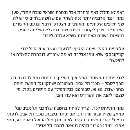
"אני לא מזלזל באף נבחרת אבל נבחרת ישראל טובה יותר", טען
נמני. "נגד נורבגיה יותר נכון לשחק עם שלושה בלמים כי יש לה
שני חלוצים איכותיים ומאסיביים ויצטרכו חיפוי גם עם הקשרים
האחוריים. צריך לקחת בחשבון שנורבגיה לא הצליחה לספק
תוצאות בשנים האחרונות כשלא עלתה ליורו".
על בניית הסגל עצמה הוסיף: "לדעתי נעשה עוול גדול לגבי
קניקובסקי שלא זומן אבל זה לא מה שיפריע לנבחרת להצליח או
להיכשל".
לגבי פתיחת משחקי הפלייאוף העליון, התייחס נמני לקבוצה בה
הפך לסמל – מכבי תל אביב. הצהובים ישחקו נגד הפועל חיפה
מחר (שבת, 19:30, ספורט2) בבלומפילד עם חוסרים בסגל. מי
שצפוי לקבל את הקרדיט הוא ערן זהבי.
נמני התייחס לכך: "צריך לקחת בחשבון שלמכבי תל אביב סגל
עמוק. מצוין עבור ערן זהבי אם יפתח בשבת. מכבי תל אביב לדעתי
תנצח". לגבי המשחק הקשה לאחר מכן מול הפועל באר שבע, נמני
אמר: "תיקו בטרנר תהיה תוצאה למכבי תל אביב".