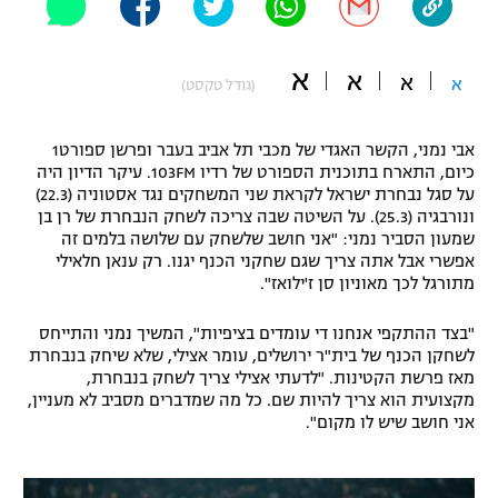
"מחצית בשכונה" – פודקאסט
אופניים
א
א
א
א
(גודל טקסט)
ספורט מוטורי
משתתפים וזוכים בפרסים
אבי נמני, הקשר האגדי של מכבי תל אביב בעבר ופרשן ספורט1
כדורמים
תקנון משתתפים וזוכים בפרסים
כיום, התארח בתוכנית הספורט של רדיו 103FM. עיקר הדיון היה
טניס
על סגל נבחרת ישראל לקראת שני המשחקים נגד אסטוניה (22.3)
פוטבול אמריקאי NFL
ונורבגיה (25.3). על השיטה שבה צריכה לשחק הנבחרת של רן בן
תקנון עבור פעילות אלקטרה
שמעון הסביר נמני: "אני חושב שלשחק עם שלושה בלמים זה
גיימינג E-Sports
בייסבול MLB
אפשרי אבל אתה צריך שגם שחקני הכנף יגנו. רק ענאן חלאילי
תקנון עבור פעילות ספורט 1 – "מרלן"
מתורגל לכך מאוניון סן ז'ילואז".
ספורט אתגרי ואקסטרים
תנאי שימוש
"בצד ההתקפי אנחנו די עומדים בציפיות", המשיך נמני והתייחס
לשחקן הכנף של בית"ר ירושלים, עומר אצילי, שלא שיחק בנבחרת
אומנויות לחימה
מאז פרשת הקטינות. "לדעתי אצילי צריך לשחק בנבחרת,
מקצועית הוא צריך להיות שם. כל מה שמדברים מסביב לא מעניין,
מדיניות פרטיות
גיימינג E-Sports
אני חושב שיש לו מקום".
תקנון פעילות ספורט 1