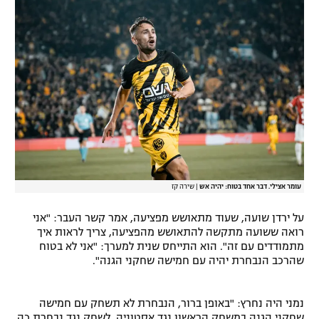
רשיון להקרנה פומבית לבית עסק
הצטרפות לחבילת הערוצים
לוח דרושים – ג'ובנט
תגיות
המגזין
עומר אצילי. דבר אחד בטוח: יהיה אש
|
שירה קז
על ירדן שועה, שעוד מתאושש מפציעה, אמר קשר העבר: "אני
רואה ששועה מתקשה להתאושש מהפציעה, צריך לראות איך
מתמודדים עם זה". הוא התייחס שנית למערך: "אני לא בטוח
שהרכב הנבחרת יהיה עם חמישה שחקני הגנה".
נמני היה נחרץ: "באופן ברור, הנבחרת לא תשחק עם חמישה
שחקני הגנה במשחק הראשון נגד אסטוניה. לשחק נגד נבחרת כה