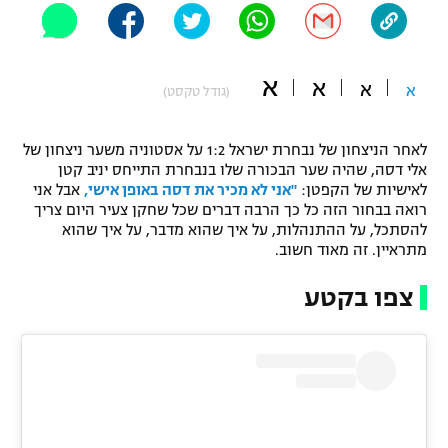
"מחצית בשכונה" – פודקאסט
אופניים
א
א
א
ספורט מוטורי
א
משתתפים וזוכים בפרסים
(גודל טקסט)
כדורמים
לאחר הניצחון של נבחרת ישראל 1:2 על אסטוניה משער ניצחון של
תקנון משתתפים וזוכים בפרסים
טניס
אלי דסה, שהיה שער הבכורה שלו בנבחרת התייחס יניב קטן
פוטבול אמריקאי NFL
לאישיות של הקפטן:
"אני לא מכיר את דסה באופן אישי,
אבל אני
תקנון עבור פעילות אלקטרה
רואה בבחור הזה כל כך הרבה דברים שכל שחקן צעיר היום צריך
גיימינג E-Sports
להסתכל, על ההתנהלות, על איך שהוא מדבר, על איך שהוא
בייסבול MLB
תקנון עבור פעילות ספורט 1 – "מרלן"
מתראיין. זה מאוד חשוב.
ספורט אתגרי ואקסטרים
צפו בקטע
תנאי שימוש
אומנויות לחימה
מדיניות פרטיות
גיימינג E-Sports
תקנון פעילות ספורט 1