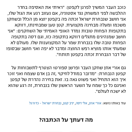
כוכב העבר המשיך לפרגן לקפטן: "ראיתי את האסיפה בחדר
ההלבשה לפני המשחק נגד אסטוניה, אם נעזוב רגע את הגול שלו,
אני חושב שנבחרת ישראל זכתה פה בקפטן יוצא מן הכלל ובשחקן
משכמו ומעלה מבחינה מקצועית. קטן טען שמבחינתו, דווקא
בתקופות הפחות טובות נמדד האופי האמיתי של השחקנים: "אני
חושב שמנהיגים מתגלים דווקא בתקופה כזו, וגם דסה בתקופה
הפחות טובה שלו בנבחרת שמר על המקצוענות שלו. מעולם לא
שמעתי אותו מוציא רפש החוצה ומדבר לא יפה ואני חושב שבסופו
של דבר הנבחרת זכתה בקפטן תותח".
גם אורי אוזן שחקן העבר ופרשן ספורט1 הצטרף לתשבוחות על
קפטן הנבחרת: "מדובר במודל לחיקוי ,זה בן אדם שצמח ואני זוכר
איך הוא התחיל ואני פשוט גאה בו. זאת בחירה נהדרת של קפטן
ואניגם כל כך שמח על השער הראשון שלו בנבחרת, זה רגע שהוא
לא ישכח לעולם".
עוד באותו נושא:
אורי אוזן
,
אלי דסה
,
יניב קטן
,
נבחרת ישראל - כדורגל
מה דעתך על הכתבה?