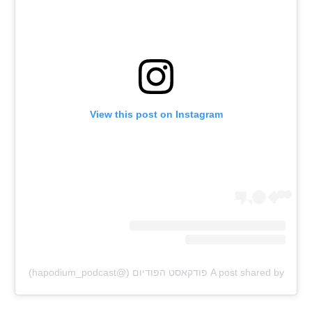
רשיון להקרנה פומבית לבית עסק
הצטרפות לחבילת הערוצים
לוח דרושים – ג'ובנט
View this post on Instagram
תגיות
המגזין
A post shared by פודקאסט הפודיום (@hapodium_podcast)