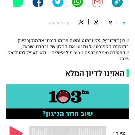
"מחצית בשכונה" – פודקאסט
אופניים
א
א
א
א
(גודל טקסט)
ספורט מוטורי
משתתפים וזוכים בפרסים
שרון דוידוביץ', גילי ורמוט ומשה פרימו סיכמו אתמול (רביעי)
כדורמים
תקנון משתתפים וזוכים בפרסים
בתוכנית הספורט של 103FM את החלון של נבחרת ישראל,
טניס
שהפסידה 5:0 לנורבגיה ו-3:0 מול איטליה – ולא תעפיל למונדיאל
פוטבול אמריקאי NFL
2026.
תקנון עבור פעילות אלקטרה
גיימינג E-Sports
בייסבול MLB
האזינו לדיון המלא
תקנון עבור פעילות ספורט 1 – "מרלן"
ספורט אתגרי ואקסטרים
תנאי שימוש
אומנויות לחימה
מדיניות פרטיות
גיימינג E-Sports
תקנון פעילות ספורט 1