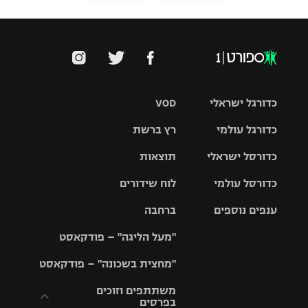
כדורגל ישראלי
VOD
כדורגל עולמי
רץ ברשת
ליגת העל
כדורסל ישראלי
תוצאות
ליגת
ליגה לאומית
האלופות
כדורסל עולמי
לוח שידורים
ליגת ווינר
סל
גביע הטוטו
ענפים נוספים
ברחבה
ליגה
NBA
אירופית
"מעל הליגה" – פודקאסט
ליגה לאומית
ליגיונרים
טניס
יורוליג
ליגה אנגלית
"מחצית בשכונה" – פודקאסט
כדורסל נשים
גביע המדינה
כדוריד
יורוקאפ
ליגה גרמנית
משתתפים וזוכים
בפרסים
מכבי תל
נבחרת