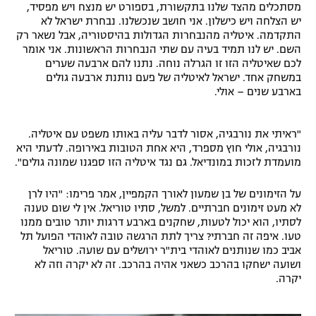
מסתכלים מהצד שלנו בתקשורת, בספורט יש מנצח ויש מפסיד,
יש הצלחה ויש כישלון. אני חושב שנכשלנו. נבחרת ישראל לא
התקדמה. איטליה מהנבחרות הגדולות בהיסטוריה, אבל נשאר רק
השם. יש לנו תמיד בעיה עם שתי הנבחרות הראשונות. אני אומר
לכם שאיטליה הזו זו הגרלה נוחה. נתנו להם ארבעה שערים
במשחק אחד. ישראל לאיטליה של פעם נותנת ארבעה גולים
בארבע שנים – אולי.
"ראיתי את נורבגיה, אסור לדבר עליה באותו משפט עם איטליה.
נורבגיה, אולי חוץ מספרד, היא אחת הטובות באירופה. לדעתי היא
מועמדת לזכות במונדיאל. גם נגד איטליה הזו ספגנו שמונה גולים".
על הזימונים של בן שמעון לאורך הקמפיין, אמר פרימו: "היו לרן
לא מעט זימונים חברתיים. למשל, סתיו טוריאל. אין לי שום טענה
לסתיו, הוא יכול לטעות, שחקנים בארבע דרגות יותר טובים ממנו
טעו. איפה זה חברתי? צריך לתת הרגשה טובה לאוהדי הפועל תל
אביב כמו שנותנים לאוהדי בית"ר ירושלים עם שועה. טוריאל
ושועה ישחקו בהרכב כשאני אהיה בהרכב. זה לא יקרה וזה לא
יקרה.