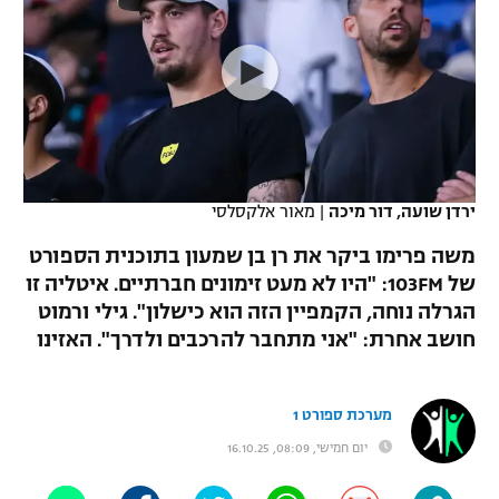
כדורסל נשים
נבחרת ישראל
יורוליג
ליגה ספרדית
טניס
VOD
מכבי תל אביב
מכבי חיפה
יורוקאפ
ליגה איטלקית
כדוריד
הפועל חולון
בית"ר ירושלים
רץ ברשת
ליגה צרפתית
כדורעף
הפועל ירושלים
מכבי תל אביב
ליגה הולנדית
ירדן שועה, דור מיכה
|
מאור אלקסלסי
שחייה
תוצאות
דני אבדיה
הפועל תל אביב
משה פרימו ביקר את רן בן שמעון בתוכנית הספורט
ליגה טורקית
ג'ודו
של 103FM: "היו לא מעט זימונים חברתיים. איטליה זו
הפועל חיפה
לוח שידורים
הגרלה נוחה, הקמפיין הזה הוא כישלון". גילי ורמוט
ליגה סינית
אגרוף
חושב אחרת: "אני מתחבר להרכבים ולדרך". האזינו
הפועל באר שבע
ליגה ברזילאית
ברחבה
ספורט אולימפי
מכבי נתניה
מערכת ספורט 1
ליגות נוספות
UFC
יום חמישי, 08:09, 16.10.25
"מעל הליגה" – פודקאסט
בני יהודה
היאבקות WWE