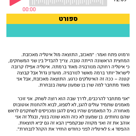
רשיון להקרנה פומבית לבית עסק
הצטרפות לחבילת הערוצים
לוח דרושים – ג'ובנט
תגיות
ורמוט פתח ואמר: "מאכזב, התוצאה מול איטליה מאכזבת.
המחצית הראשונה הייתה טובה. צריך להבדיל בין שני המשחקים,
המגזין
כי איטליה רחוקה מנורבגיה מאוד ברמתה. איטליה אפילו קרובה
לישראל יותר ברמה מאשר לנורבגיה. מועדון גדול אבל קבוצה
קטנה – ככה זה האיטלקים כרגע. התוצאה מאכזבת, אבל אני
מאוד מתחבר למה שרן בן שמעון עושה בנבחרת.
"אני מתחבר להרכבים, לדרך שבה הוא רוצה לשחק. אני זוכר
מאמנים שתמיד עולים להגן, לא לספוג, לבוא ולהחנות אוטובוס
מאחורה. כל המאמנים שהיו באים להגן ומכניסים לשחקנים לראש
שהם נחותים. בן שמעון לא כזה והוא שונה בנוף, ובגלל זה אני
אוהב את זה ואני מקווה שבקמפיין הבא זה גם יביא תוצאות.
ההפסד 5:4 לאיטליה לפני כחודש החזיר את הקהל לנבחרת".