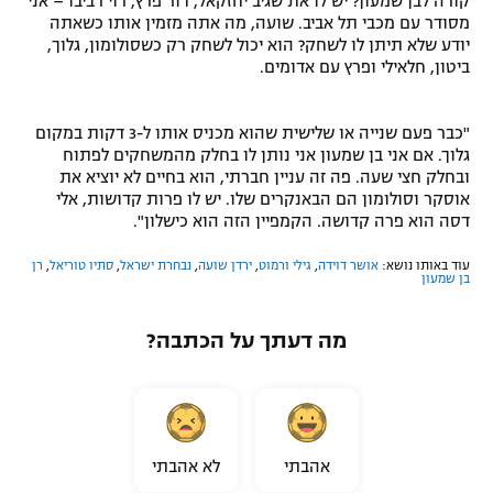
קורה לבן שמעון? יש לו את שגיב יחזקאל, דור פרץ, רוי רביבו – אני
מסודר עם מכבי תל אביב. שועה, מה אתה מזמין אותו כשאתה
יודע שלא תיתן לו לשחק? הוא יכול לשחק רק כשסולומון, גלוך,
ביטון, חלאילי ופרץ עם אדומים.
"כבר פעם שנייה או שלישית שהוא מכניס אותו ל-3 דקות במקום
גלוך. אם אני בן שמעון אני נותן לו בחלק מהמשחקים לפתוח
ובחלק חצי שעה. פה זה עניין חברתי, הוא בחיים לא יוציא את
אוסקר וסולומון הם הבאנקרים שלו. יש לו פרות קדושות, אלי
דסה הוא פרה קדושה. הקמפיין הזה הוא כישלון".
עוד באותו נושא:
אושר דוידה
,
גילי ורמוט
,
ירדן שועה
,
נבחרת ישראל
,
סתיו טוריאל
,
רן
בן שמעון
מה דעתך על הכתבה?
אהבתי
לא אהבתי