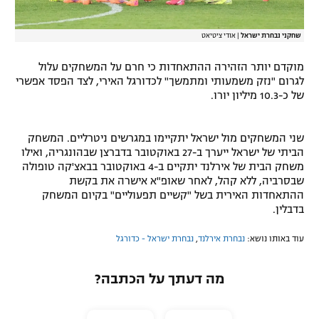
שחקני נבחרת ישראל
|
אודי ציטיאט
מוקדם יותר הזהירה ההתאחדות כי חרם על המשחקים עלול
לגרום "נזק משמעותי ומתמשך" לכדורגל האירי, לצד הפסד אפשרי
של כ-10.3 מיליון יורו.
שני המשחקים מול ישראל יתקיימו במגרשים ניטרליים. המשחק
הביתי של ישראל ייערך ב-27 באוקטובר בדברצן שבהונגריה, ואילו
משחק הבית של אירלנד יתקיים ב-4 באוקטובר בבאצ'קה טופולה
שבסרביה, ללא קהל, לאחר שאופ"א אישרה את בקשת
ההתאחדות האירית בשל "קשיים תפעוליים" בקיום המשחק
בדבלין.
עוד באותו נושא:
נבחרת אירלנד
,
נבחרת ישראל - כדורגל
מה דעתך על הכתבה?