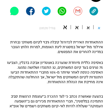
"מחצית בשכונה" – פודקאסט
אופניים
ספורט מוטורי
משתתפים וזוכים בפרסים
א
א
א
א
(גודל טקסט)
כדורמים
תקנון משתתפים וזוכים בפרסים
טניס
ההתאחדות האירית לכדורגל קיבלה גיבוי לקיום משחקי נבחרת
פוטבול אמריקאי NFL
אירלנד מול ישראל במסגרת ליגת האומות, למרות הלחץ הגובר
תקנון עבור פעילות אלקטרה
במדינה להחרים את המפגשים.
גיימינג E-Sports
בייסבול MLB
תקנון עבור פעילות ספורט 1 – "מרלן"
באסיפה כללית מיוחדת שנערכה באצטדיון אביבה בדבלין, הצביעו
75 נציגים בעד קיום המשחקים, 32 התנגדו ושלושה נמנעו.
ספורט אתגרי ואקסטרים
תנאי שימוש
האסיפה כונסה לאחר שיותר מ-10% מחברי ההתאחדות הביעו
התנגדות לקיום המשחקים מול ישראל, אך ההחלטה שהתקבלה
אומנויות לחימה
אינה מחייבת את הנהלת ההתאחדות.
מדיניות פרטיות
גיימינג E-Sports
בהצעה שאושרה נכתב כי לצד ההכרה ב"עוצמת הרגשות סביב
התמיכה בפלסטין", חברי ההתאחדות מכירים גם ב"השפעה
תקנון פעילות ספורט 1
העמוקה" שעלולה להיות לאי-קיום משחקים רשמיים של אופ"א