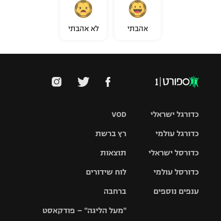
אהבתי
לא אהבתי
כדורגל ישראלי
VOD
כדורגל עולמי
רץ ברשת
ליגת העל
כדורסל ישראלי
תוצאות
ליגת
ליגה לאומית
האלופות
כדורסל עולמי
לוח שידורים
ליגת ווינר
סל
גביע הטוטו
ענפים נוספים
ברחבה
ליגה
NBA
אירופית
"מעל הליגה" – פודקאסט
ליגה לאומית
ליגיונרים
טניס