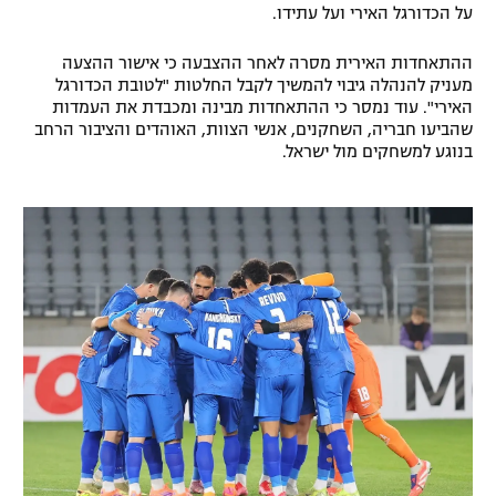
על הכדורגל האירי ועל עתידו.
רשיון להקרנה פומבית לבית עסק
ההתאחדות האירית מסרה לאחר ההצבעה כי אישור ההצעה
הצטרפות לחבילת הערוצים
מעניק להנהלה גיבוי להמשיך לקבל החלטות "לטובת הכדורגל
האירי". עוד נמסר כי ההתאחדות מבינה ומכבדת את העמדות
שהביעו חבריה, השחקנים, אנשי הצוות, האוהדים והציבור הרחב
לוח דרושים – ג'ובנט
בנוגע למשחקים מול ישראל.
תגיות
המגזין