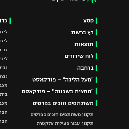
VOD
כדו
רץ ברשת
ליגת
ליגה
תוצאות
גביע
לוח שידורים
ליגי
ברחבה
גביע
נבחר
"מעל הליגה" – פודקאסט
מכבי
"מחצית בשכונה" – פודקאסט
בית"
משתתפים וזוכים בפרסים
מכבי
הפוע
תקנון משתתפים וזוכים בפרסים
הפוע
תקנון עבור פעילות אלקטרה