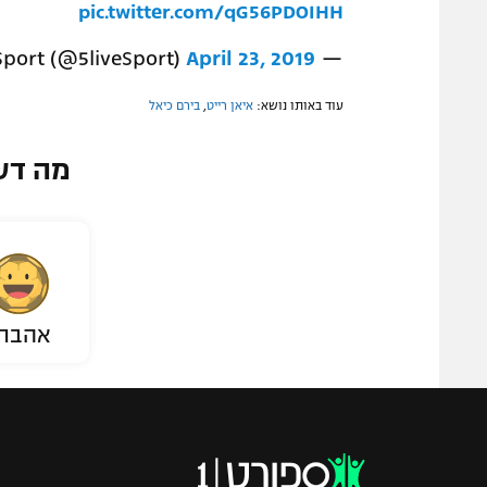
pic.twitter.com/qG56PDOIHH
April 23, 2019
— BBC 5 Live Sport (@5liveSport)
עוד באותו נושא:
איאן רייט
,
בירם כיאל
מה דע
אהבת