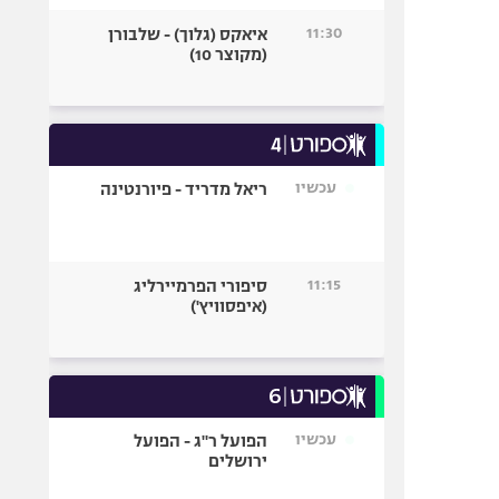
11:30
איאקס (גלוך) - שלבורן
(מקוצר 10)
עכשיו
ריאל מדריד - פיורנטינה
11:15
סיפורי הפרמיירליג
(איפסוויץ')
עכשיו
הפועל ר"ג - הפועל
ירושלים