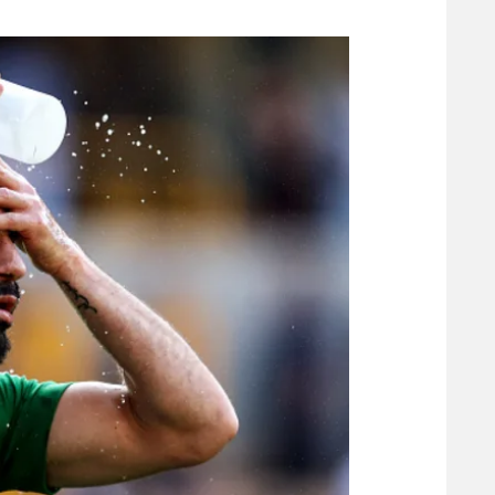
משתתפים וזוכים בפרסים
מכבי ת
הפועל 
תקנון משתתפים וזוכים בפרסים
הפועל 
תקנון עבור פעילות אלקטרה
הפועל 
תקנון עבור פעילות ספורט 1 – "מרלן"
מכבי נ
טניס
בני יהו
גיימינג E-Sports
תנאי שימוש
מדיניות פרטיות
תקנון פעילות ספורט 1
רשיון להקרנה פומבית לבית עסק
הצטרפות לחבילת הערוצים
לוח דרושים – ג'ובנט
תגיות