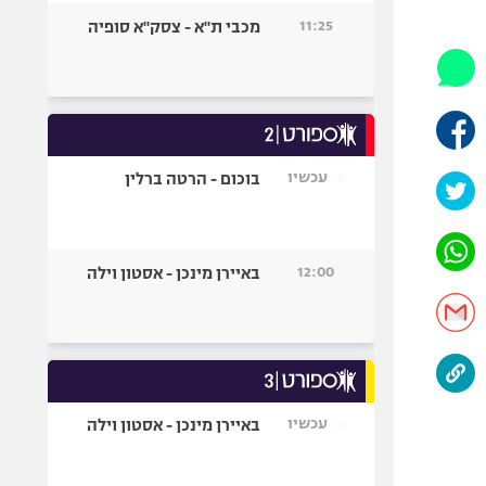
היאבקות WWE
11:25
מכבי ת"א - צסק"א סופיה
אופניים
ספורט מוטורי
כדורמים
פוטבול אמריקאי NFL
בייסבול MLB
עכשיו
בוכום - הרטה ברלין
ספורט אתגרי
ואקסטרים
אומנויות לחימה
12:00
באיירן מינכן - אסטון וילה
גיימינג E-Sports
עכשיו
באיירן מינכן - אסטון וילה