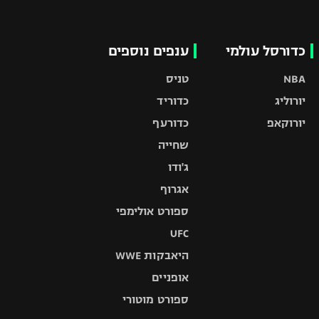
כדורסל עולמי
ענפים נוספים
NBA
טניס
יורוליג
כדוריד
יורוקאפ
כדורעף
שחייה
ג'ודו
אגרוף
ספורט אולימפי
UFC
היאבקות WWE
אופניים
ספורט מוטורי