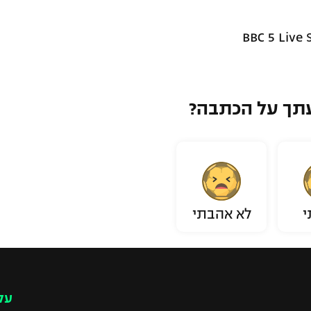
תך על הכתבה?
י
לא אהבתי
עק