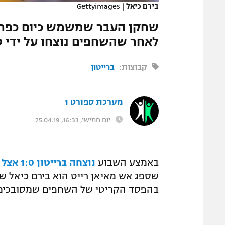
בירם כיאל
|
Gettyimages
המגזין
שחקן העבר שמשמש כיום כפרש
לאחר שהשחפים נוצחו על ידי 
קבוצות:
ברייטון
מערכת ספורט 1
יום חמישי, 16:33, 25.04.19
באמצע השבוע
נוצחה ברייטון 1:0 אצל טוטנהאם
בהפסד הקריטי של השחפים שמסובכים 