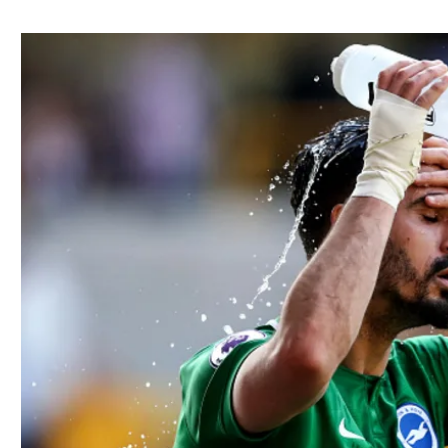
ל אביב
ליגה טורקית
תל אביב
ליגה סינית
חיפה
ליגה ברזילאית
באר שבע
ליגות נוספות
תניה
דה